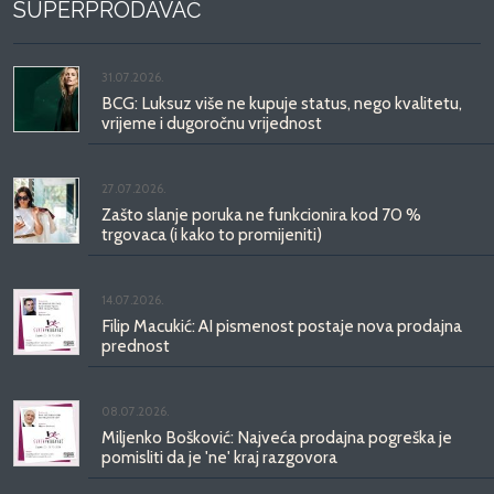
SUPERPRODAVAČ
31.07.2026.
BCG: Luksuz više ne kupuje status, nego kvalitetu,
vrijeme i dugoročnu vrijednost
27.07.2026.
Zašto slanje poruka ne funkcionira kod 70 %
trgovaca (i kako to promijeniti)
14.07.2026.
Filip Macukić: AI pismenost postaje nova prodajna
prednost
08.07.2026.
Miljenko Bošković: Najveća prodajna pogreška je
pomisliti da je 'ne' kraj razgovora