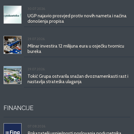
30.07.2026.
UGP najavio prosvjed protiv novih nameta i načina
donošenja propisa
29.07.2026.
Mlinar investira 12 milijuna eura u osječku tvornicu
bureka
29.07.2026.
Tokić Grupa ostvarila snažan dvoznamenkasti rast i
nastavlja strateška ulaganja
FINANCIJE
07.08.2026.
Pokazatelji uspješnosti poslovanja poduzetnika