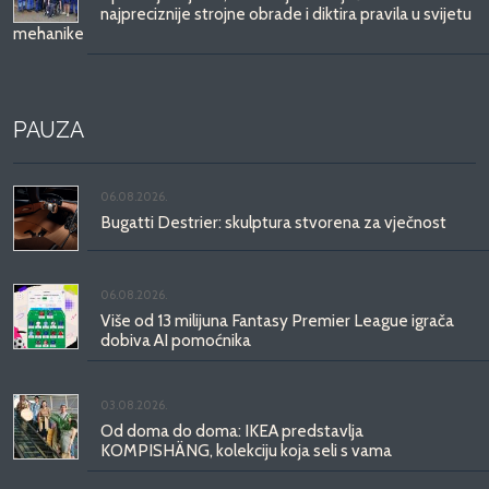
najpreciznije strojne obrade i diktira pravila u svijetu
mehanike
PAUZA
06.08.2026.
Bugatti Destrier: skulptura stvorena za vječnost
06.08.2026.
Više od 13 milijuna Fantasy Premier League igrača
dobiva AI pomoćnika
03.08.2026.
Od doma do doma: IKEA predstavlja
KOMPISHÄNG, kolekciju koja seli s vama