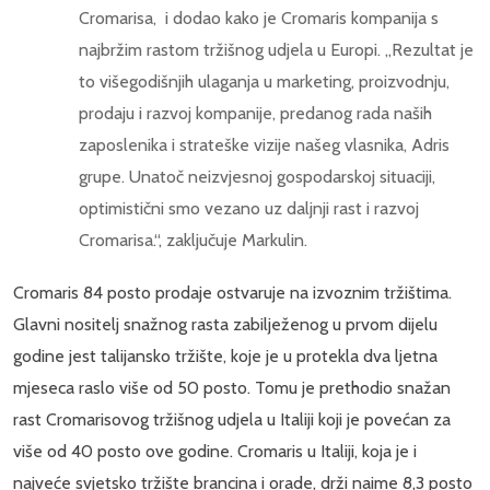
Cromarisa, i dodao kako je Cromaris kompanija s
najbržim rastom tržišnog udjela u Europi. „Rezultat je
to višegodišnjih ulaganja u marketing, proizvodnju,
prodaju i razvoj kompanije, predanog rada naših
zaposlenika i strateške vizije našeg vlasnika, Adris
grupe. Unatoč neizvjesnoj gospodarskoj situaciji,
optimistični smo vezano uz daljnji rast i razvoj
Cromarisa.“, zaključuje Markulin.
Cromaris 84 posto prodaje ostvaruje na izvoznim tržištima.
Glavni nositelj snažnog rasta zabilježenog u prvom dijelu
godine jest talijansko tržište, koje je u protekla dva ljetna
mjeseca raslo više od 50 posto. Tomu je prethodio snažan
rast Cromarisovog tržišnog udjela u Italiji koji je povećan za
više od 40 posto ove godine. Cromaris u Italiji, koja je i
najveće svjetsko tržište brancina i orade, drži naime 8,3 posto