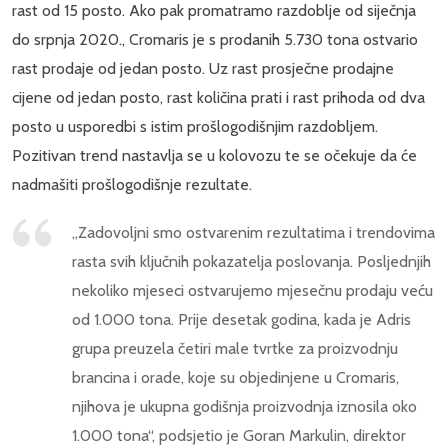
rast od 15 posto. Ako pak promatramo razdoblje od siječnja
do srpnja 2020., Cromaris je s prodanih 5.730 tona ostvario
rast prodaje od jedan posto. Uz rast prosječne prodajne
cijene od jedan posto, rast količina prati i rast prihoda od dva
posto u usporedbi s istim prošlogodišnjim razdobljem.
Pozitivan trend nastavlja se u kolovozu te se očekuje da će
nadmašiti prošlogodišnje rezultate.
„Zadovoljni smo ostvarenim rezultatima i trendovima
rasta svih ključnih pokazatelja poslovanja. Posljednjih
nekoliko mjeseci ostvarujemo mjesečnu prodaju veću
od 1.000 tona. Prije desetak godina, kada je Adris
grupa preuzela četiri male tvrtke za proizvodnju
brancina i orade, koje su objedinjene u Cromaris,
njihova je ukupna godišnja proizvodnja iznosila oko
1.000 tona“, podsjetio je Goran Markulin, direktor