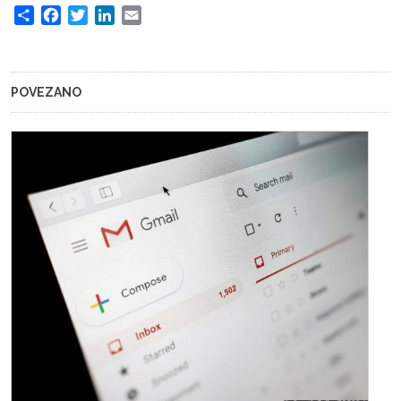
Share
Facebook
Twitter
LinkedIn
Email
POVEZANO