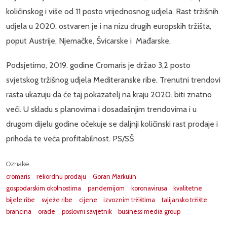
količinskog i više od 11 posto vrijednosnog udjela. Rast tržišnih
udjela u 2020. ostvaren je i na nizu drugih europskih tržišta,
poput Austrije, Njemačke, Švicarske i Mađarske.
Podsjetimo, 2019. godine Cromaris je držao 3,2 posto
svjetskog tržišnog udjela Mediteranske ribe. Trenutni trendovi
rasta ukazuju da će taj pokazatelj na kraju 2020. biti znatno
veći. U skladu s planovima i dosadašnjim trendovima i u
drugom dijelu godine očekuje se daljnji količinski rast prodaje i
prihoda te veća profitabilnost. PS/SŠ
Oznake
cromaris
rekordnu prodaju
Goran Markulin
gospodarskim okolnostima
pandemijom
koronavirusa
kvalitetne
bijele ribe
svježe ribe
cijene
izvoznim tržištima
talijansko tržište
brancina
orade
poslovni savjetnik
business media group