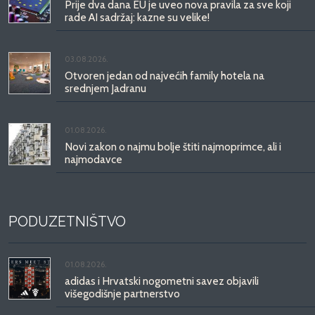
Prije dva dana EU je uveo nova pravila za sve koji
rade AI sadržaj: kazne su velike!
03.08.2026.
Otvoren jedan od najvećih family hotela na
srednjem Jadranu
01.08.2026.
Novi zakon o najmu bolje štiti najmoprimce, ali i
najmodavce
PODUZETNIŠTVO
01.08.2026.
adidas i Hrvatski nogometni savez objavili
višegodišnje partnerstvo