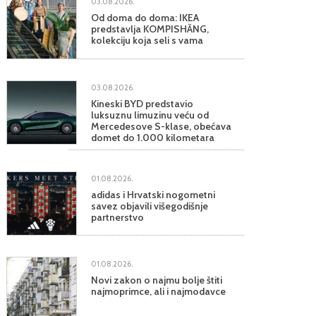
03.08.2026.
Od doma do doma: IKEA
predstavlja KOMPISHÄNG,
kolekciju koja seli s vama
03.08.2026.
Kineski BYD predstavio
luksuznu limuzinu veću od
Mercedesove S-klase, obećava
domet do 1.000 kilometara
01.08.2026.
adidas i Hrvatski nogometni
savez objavili višegodišnje
partnerstvo
01.08.2026.
Novi zakon o najmu bolje štiti
najmoprimce, ali i najmodavce