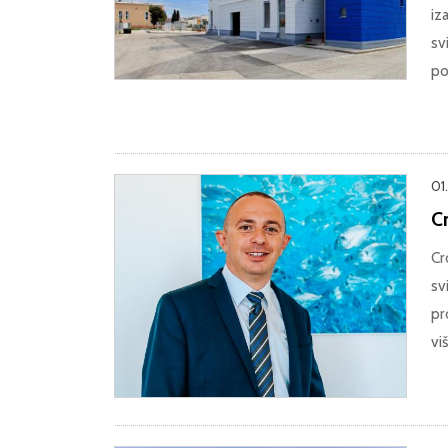
iz
sv
po
01
Cr
Cr
sv
pr
vi