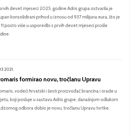
prvih devet mjeseci 2025. godine Adris grupa ostvarila je
upan konsolidirani prihod u iznosu od 937 milijuna eura, što je
 11 posto više u usporedbi s prvih devet mjeseci prošle
dine.
03.2021.
romaris formirao novu, tročlanu Upravu
omaris, vodeći hrvatski i šesti proizvođač brancina i orade u
ijetu, koji posluje u sastavu Adris grupe, današnjom odlukom
dzornog odbora dobio je novu, tročlanu Upravu tvrtke.