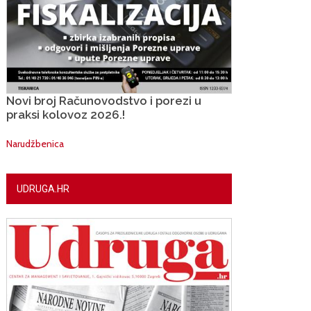
Novi broj Računovodstvo i porezi u
praksi kolovoz 2026.!
Narudžbenica
UDRUGA.HR