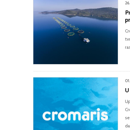
26
P
pr
Cr
tv
ra
01
U
Up
Cr
se
da