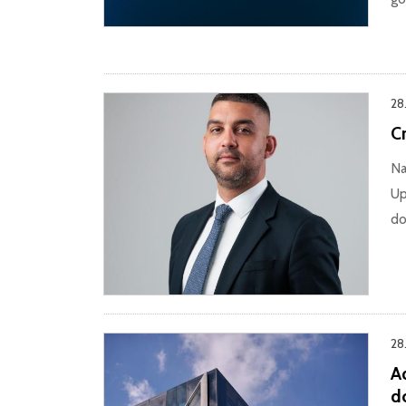
28
C
Na
Up
do
28
A
do