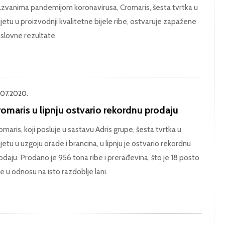
azvanima pandemijom koronavirusa, Cromaris, šesta tvrtka u
ijetu u proizvodnji kvalitetne bijele ribe, ostvaruje zapažene
slovne rezultate.
.07.2020.
omaris u lipnju ostvario rekordnu prodaju
omaris, koji posluje u sastavu Adris grupe, šesta tvrtka u
ijetu u uzgoju orade i brancina, u lipnju je ostvario rekordnu
odaju. Prodano je 956 tona ribe i prerađevina, što je 18 posto
še u odnosu na isto razdoblje lani.