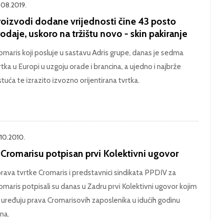
.08.2019.
roizvodi dodane vrijednosti čine 43 posto
odaje, uskoro na tržištu novo - skin pakiranje
omaris koji posluje u sastavu Adris grupe, danas je sedma
rtka u Europi u uzgoju orade i brancina, a ujedno i najbrže
stuća te izrazito izvozno orijentirana tvrtka.
.10.2010.
 Cromarisu potpisan prvi Kolektivni ugovor
rava tvrtke Cromaris i predstavnici sindikata PPDIV za
omaris potpisali su danas u Zadru prvi Kolektivni ugovor kojim
 uređuju prava Cromarisovih zaposlenika u idućih godinu
na.