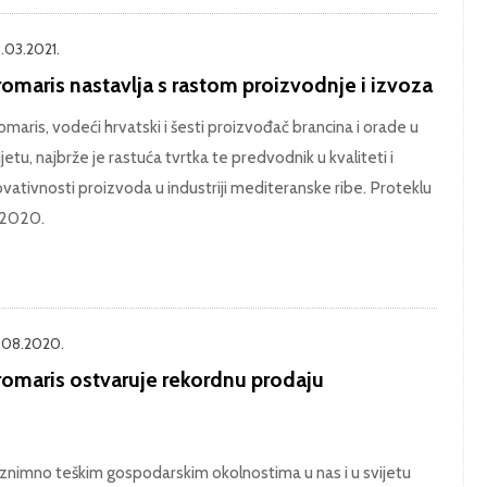
.03.2021.
omaris nastavlja s rastom proizvodnje i izvoza
omaris, vodeći hrvatski i šesti proizvođač brancina i orade u
ijetu, najbrže je rastuća tvrtka te predvodnik u kvaliteti i
ovativnosti proizvoda u industriji mediteranske ribe. Proteklu
 2020.
.08.2020.
romaris ostvaruje rekordnu prodaju
iznimno teškim gospodarskim okolnostima u nas i u svijetu