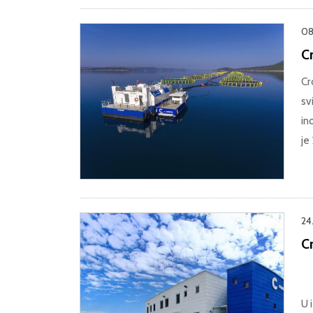
08
Cr
Cr
sv
in
je
24
C
U 