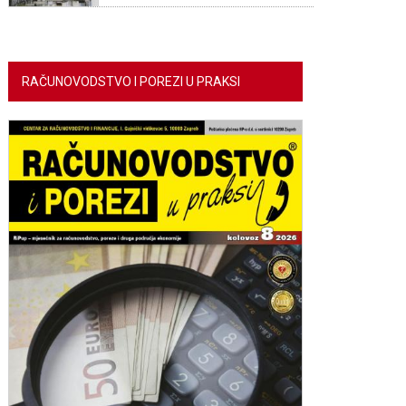
RAČUNOVODSTVO I POREZI U PRAKSI