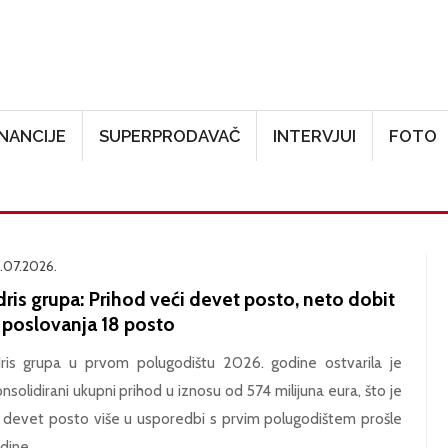
Skoči na glavni sadržaj
INANCIJE
SUPERPRODAVAČ
INTERVJUI
FOTO
.07.2026.
ris grupa: Prihod veći devet posto, neto dobit
z poslovanja 18 posto
ris grupa u prvom polugodištu 2026. godine ostvarila je
nsolidirani ukupni prihod u iznosu od 574 milijuna eura, što je
 devet posto više u usporedbi s prvim polugodištem prošle
dine.