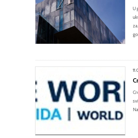
U 
uk
za
go
11.
C
Cr
sv
Na