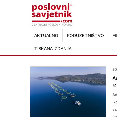
Main navigation
AKTUALNO
PODUZETNIŠTVO
F
TISKANA IZDANJA
30
Ad
i
Ad
ko
za
go