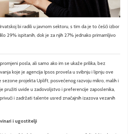
rvatskoj bi radili u javnom sektoru, s tim da je to češći izbor
lo 29% ispitanih, dok je za njih 27% jednako primamljivo
romjeni posla, ali samo ako im se ukaže prilika, bez
vanja koje je agencija Ipsos provela u svibnju i lipnju ove
 sezone projekta Uplift, posvećenog razvoju mikro, malih i
 je pružiti uvide u zadovoljstvo i preferencije zaposlenika,
privući i zadržati talente usred značajnih izazova vezanih
inari i ugostitelji