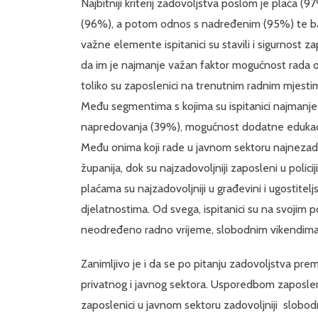
Najbitniji kriterij zadovoljstva poslom je plaća 
(96%), a potom odnos s nadređenim (95%) te ba
važne elemente ispitanici su stavili i sigurnost 
da im je najmanje važan faktor mogućnost rada o
toliko su zaposlenici na trenutnim radnim mjes
Među segmentima s kojima su ispitanici najmanj
napredovanja (39%), mogućnost dodatne edukaci
Među onima koji rade u javnom sektoru najnezadov
županija, dok su najzadovoljniji zaposleni u policij
plaćama su najzadovoljniji u građevini i ugostitel
djelatnostima. Od svega, ispitanici su na svojim
neodređeno radno vrijeme, slobodnim vikendima 
Zanimljivo je i da se po pitanju zadovoljstva pre
privatnog i javnog sektora. Usporedbom zaposleni
zaposlenici u javnom sektoru zadovoljniji slobod