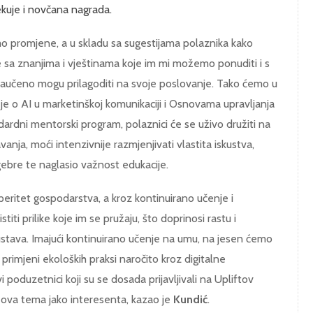
ekuje i novčana nagrada.
o promjene, a u skladu sa sugestijama polaznika kako
be sa znanjima i vještinama koje im mi možemo ponuditi i s
naučeno mogu prilagoditi na svoje poslovanje. Tako ćemo u
 je o AI u marketinškoj komunikaciji i Osnovama upravljanja
dardni mentorski program, polaznici će se uživo družiti na
nja, moći intenzivnije razmjenjivati vlastita iskustva,
gebre te naglasio važnost edukacije.
peritet gospodarstva, a kroz kontinuirano učenje i
titi prilike koje im se pružaju, što doprinosi rastu i
stava. Imajući kontinuirano učenje na umu, na jesen ćemo
 primjeni ekoloških praksi naročito kroz digitalne
i poduzetnici koji su se dosada prijavljivali na Upliftov
 je ova tema jako interesenta, kazao je
Kundić
.