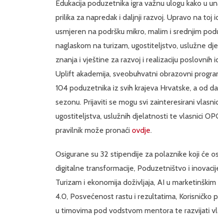
Edukacija poduzetnika igra važnu ulogu kako u una
prilika za napredak i daljnji razvoj. Upravo na toj
usmjeren na podršku mikro, malim i srednjim pod
naglaskom na turizam, ugostiteljstvo, uslužne d
znanja i vještine za razvoj i realizaciju poslovnih
Uplift akademija, sveobuhvatni obrazovni progr
104 poduzetnika iz svih krajeva Hrvatske, a od da
sezonu. Prijaviti se mogu svi zainteresirani vlasni
ugostiteljstva, uslužnih djelatnosti te vlasnici 
pravilnik može pronaći
ovdje
.
Osigurane su 32 stipendije za polaznike koji će o
digitalne transformacije, Poduzetništvo i inovaci
Turizam i ekonomija doživljaja, AI u marketinškim k
4.0, Posvećenost rastu i rezultatima, Korisničko
u timovima pod vodstvom mentora te razvijati vla