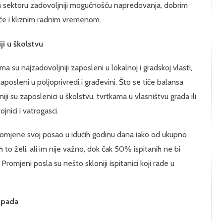
m sektoru zadovoljniji mogućnošću napredovanja, dobrim
e i kliznim radnim vremenom.
i u školstvu
 su najzadovoljniji zaposleni u lokalnoj i gradskoj vlasti,
posleni u poljoprivredi i građevini. Što se tiče balansa
ji su zaposlenici u školstvu, tvrtkama u vlasništvu grada ili
ojnici i vatrogasci.
romjene svoj posao u idućih godinu dana iako od ukupno
h to želi, ali im nije važno, dok čak 50% ispitanih ne bi
 Promjeni posla su nešto skloniji ispitanici koji rade u
topada