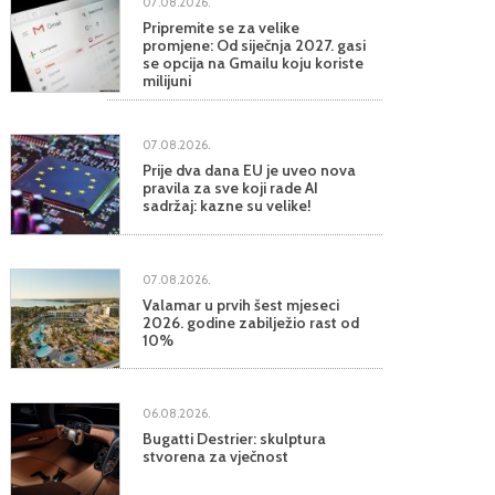
07.08.2026.
Pripremite se za velike
promjene: Od siječnja 2027. gasi
se opcija na Gmailu koju koriste
milijuni
07.08.2026.
Prije dva dana EU je uveo nova
pravila za sve koji rade AI
sadržaj: kazne su velike!
07.08.2026.
Valamar u prvih šest mjeseci
2026. godine zabilježio rast od
10%
06.08.2026.
Bugatti Destrier: skulptura
stvorena za vječnost