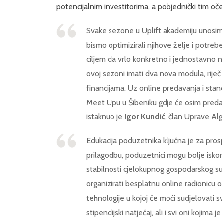
potencijalnim investitorima, a pobjednički tim oč
Svake sezone u Uplift akademiju unosim
bismo optimizirali njihove želje i potre
ciljem da vrlo konkretno i jednostavno 
ovoj sezoni imati dva nova modula, riječ
financijama. Uz online predavanja i stan
Meet Upu u Šibeniku gdje će osim predava
istaknuo je
Igor Kundić
, član Uprave Al
Edukacija poduzetnika ključna je za pros
prilagodbu, poduzetnici mogu bolje iskoris
stabilnosti cjelokupnog gospodarskog su
organizirati besplatnu online radionicu o
tehnologije u kojoj će moći sudjelovati sv
stipendijski natječaj, ali i svi oni kojima