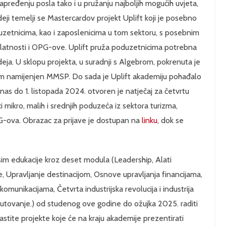
pređenju posla tako i u pružanju najboljih mogućih uvjeta,
 ideji temelji se Mastercardov projekt Uplift koji je posebno
uzetnicima, kao i zaposlenicima u tom sektoru, s posebnim
jelatnosti i OPG-ove. Uplift pruža poduzetnicima potrebna
 ideja. U sklopu projekta, u suradnji s Algebrom, pokrenuta je
am namijenjen MMSP. Do sada je Uplift akademiju pohađalo
nas do 1. listopada 2024. otvoren je natječaj za četvrtu
ci mikro, malih i srednjih poduzeća iz sektora turizma,
OPG-ova. Obrazac za prijave je dostupan na
linku
, dok se
sim edukacije kroz deset modula (Leadership, Alati
je, Upravljanje destinacijom, Osnove upravljanja financijama,
omunikacijama, Četvrta industrijska revolucija i industrija
 putovanje.) od studenog ove godine do ožujka 2025. raditi
stite projekte koje će na kraju akademije prezentirati