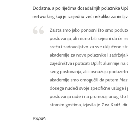
Dodatna, a po riječima dosadašnjih polaznika Upli
networking koji je iznjedrio već nekoliko zanimlji
Zaista smo jako ponosni što smo poduzet
poslovanja, ali nismo bili svjesni da će ne
sreća i zadovoljstvo za sve uključene st
akademije za nove polaznike i sadržaja koj
zajedništva i poticati Uplift alumnije na 
svog poslovanja, ali i osnažuju poduzetn
akademije smo omogućili da putem Mast
dosega nudeći svoje specifične usluge i
poslovanja rade i na promociji onog što
stranim gostima, izjavila je
Gea Kariž
, d
PS/SM