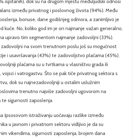
(97% ispitanih), dok su na drugom mjestu međuljudski odnosi
lans između privatnog i poslovnog života (94%). Među
zaposlenja, bonuse, dane godišnjeg odmora, a zanimljivo je
d kuće. No, koliko god im je on najmanje važan generalno,
tima upravo tim segmentom najmanje zadovoljni (33%).
e zadovoljni na svom trenutnom poslu još su mogućnost
je i usavršavanja (43%) te zadovoljstvo plaćama (45%).
oljniji plaćama su u tvrtkama u vlasništvu grada ili
i, vojsci i vatrogastvu. Što se pak tiče privatnog sektora s
jstvu, dok su najnezadovoljniji u ostalim uslužnim
 poslovima trenutno najviše zadovoljni ugovorom na
te sigurnosti zaposlenja.
ma Ipsosovom istraživanju uočavaju razlike između
ka u javnom i privatnom sektoru vidljivo je da su
nim vikendima, sigurnosti zaposlenja, brojem dana