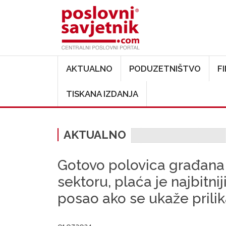
Main navigation
AKTUALNO
PODUZETNIŠTVO
F
TISKANA IZDANJA
AKTUALNO
Gotovo polovica građana b
sektoru, plaća je najbitnij
posao ako se ukaže prili