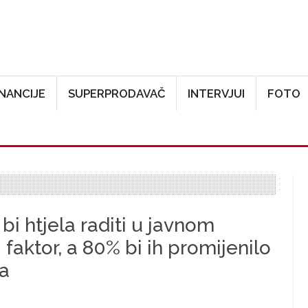
Skoči na glavni sadržaj
INANCIJE
SUPERPRODAVAČ
INTERVJUI
FOTO
i htjela raditi u javnom
i faktor, a 80% bi ih promijenilo
ka