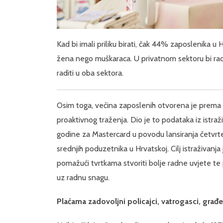
Kad bi imali priliku birati, čak 44% zaposlenika u H
žena nego muškaraca. U privatnom sektoru bi radi
raditi u oba sektora.
Osim toga, većina zaposlenih otvorena je prema p
proaktivnog traženja. Dio je to podataka iz istraži
godine za Mastercard u povodu lansiranja četvrte
srednjih poduzetnika u Hrvatskoj. Cilj istraživanja
pomažući tvrtkama stvoriti bolje radne uvjete te 
uz radnu snagu.
Plaćama zadovoljni policajci, vatrogasci, građev