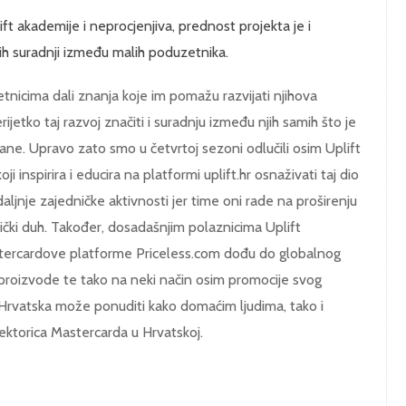
ft akademije i neprocjenjiva, prednost projekta je i
vih suradnji između malih poduzetnika.
nicima dali znanja koje im pomažu razvijati njihova
rijetko taj razvoj značiti i suradnju između njih samih što je
rane. Upravo zato smo u četvrtoj sezoni odlučili osim Uplift
i inspirira i educira na platformi uplift.hr osnaživati taj dio
daljnje zajedničke aktivnosti jer time oni rade na proširenju
ički duh. Također, dosadašnjim polaznicima Uplift
ercardove platforme Priceless.com dođu do globalnog
 proizvode te tako na neki način osim promocije svog
 Hrvatska može ponuditi kako domaćim ljudima, tako i
irektorica Mastercarda u Hrvatskoj.