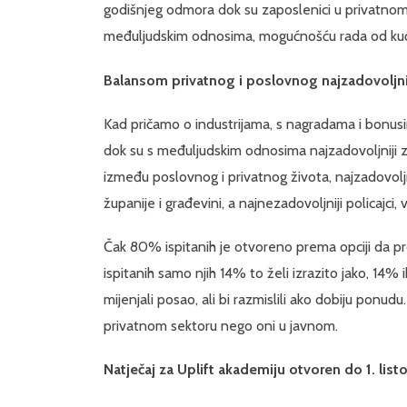
godišnjeg odmora dok su zaposlenici u privatno
međuljudskim odnosima, mogućnošću rada od kuć
Balansom privatnog i poslovnog najzadovoljnij
Kad pričamo o industrijama, s nagradama i bonusima
dok su s međuljudskim odnosima najzadovoljniji za
između poslovnog i privatnog života, najzadovoljni
županije i građevini, a najnezadovoljniji policajci, v
Čak 80% ispitanih je otvoreno prema opciji da p
ispitanih samo njih 14% to želi izrazito jako, 14% i
mijenjali posao, ali bi razmislili ako dobiju ponudu.
privatnom sektoru nego oni u javnom.
Natječaj za Uplift akademiju otvoren do 1. lis