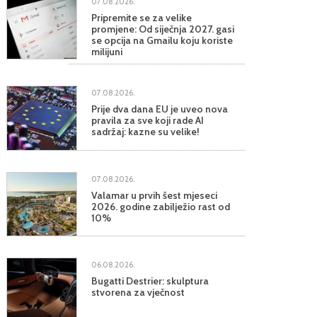
07.08.2026.
Pripremite se za velike
promjene: Od siječnja 2027. gasi
se opcija na Gmailu koju koriste
milijuni
07.08.2026.
Prije dva dana EU je uveo nova
pravila za sve koji rade AI
sadržaj: kazne su velike!
07.08.2026.
Valamar u prvih šest mjeseci
2026. godine zabilježio rast od
10%
06.08.2026.
Bugatti Destrier: skulptura
stvorena za vječnost