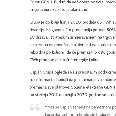
Grupu GEN-I. Budući da već dobra pozicija likvidno
milijuna eura kao što je planirano.
Grupa je do kraja lipnja 2020. prodala 65 TWh elek
financijskih ugovora, što predstavlja gotovo 80% 
20 država i strateškim usmjeravanjem na trgovan
usmjerena na povećanje aktivnosti na europskom t
rekordna po količini i da će premašiti prošlu godi
TWh prodane električne energije i plina.
Uspjeh Grupe ogleda se i u preostalim područjima
transformaciju, budući da je zanimanje za solarne
premašila sve planove. Solarne elektrane GEN-I 
od siječnja 2017. do ožujka 2020. godine smanjil
»Naš se uspjeh temelji na pametnom pos
korisnika, zelene tehnologije budućnosti