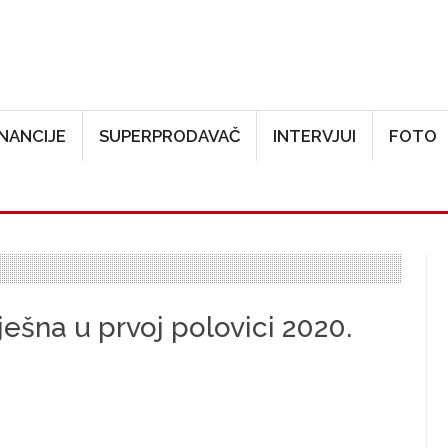
Skoči na glavni sadržaj
INANCIJE
SUPERPRODAVAČ
INTERVJUI
FOTO
ešna u prvoj polovici 2020.