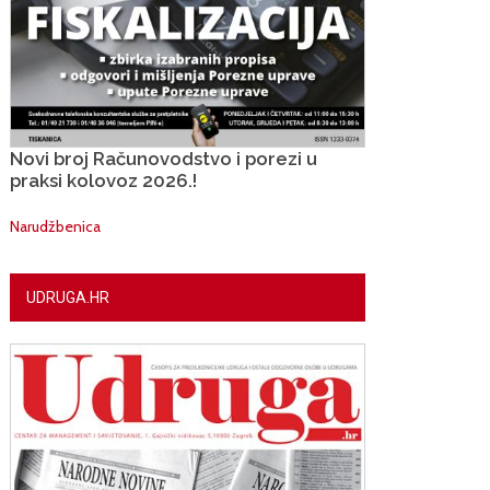
Novi broj Računovodstvo i porezi u
praksi kolovoz 2026.!
Narudžbenica
UDRUGA.HR