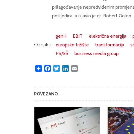
prilagođavanje nepredviđenim promjenam
posljedica, « izjavio je dr. Robert Golob
gen-i
EBIT
električna energija
Oznake
europsko tržište
transformacija
s
PS/SŠ
business media group
Share
Facebook
Twitter
LinkedIn
Email
POVEZANO