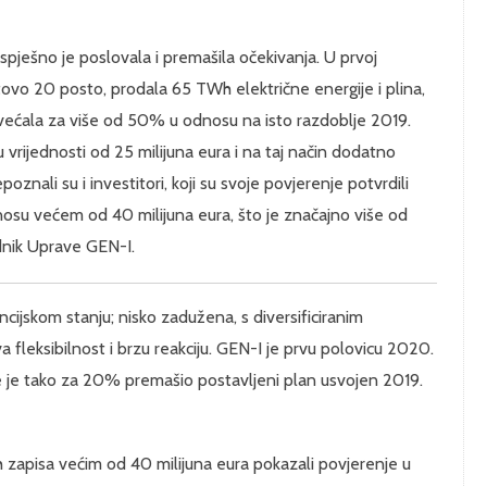
pješno je poslovala i premašila očekivanja. U prvoj
tovo 20 posto, prodala 65 TWh električne energije i plina,
većala za više od 50% u odnosu na isto razdoblje 2019.
 vrijednosti od 25 milijuna eura i na taj način dodatno
oznali su i investitori, koji su svoje povjerenje potvrdili
nosu većem od 40 milijuna eura, što je značajno više od
dnik Uprave GEN-I.
cijskom stanju; nisko zadužena, s diversificiranim
fleksibilnost i brzu reakciju. GEN-I je prvu polovicu 2020.
 te je tako za 20% premašio postavljeni plan usvojen 2019.
h zapisa većim od 40 milijuna eura pokazali povjerenje u