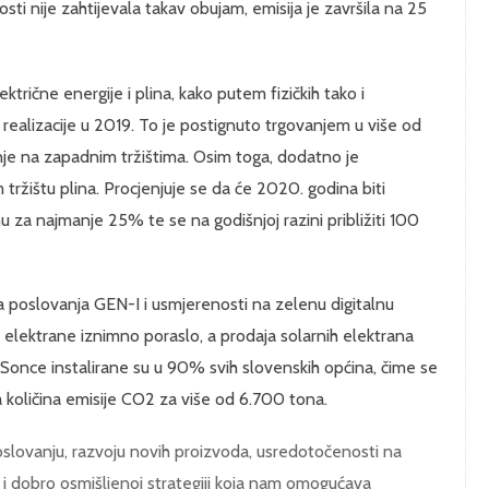
sti nije zahtijevala takav obujam, emisija je završila na 25
trične energije i plina, kako putem fizičkih tako i
realizacije u 2019. To je postignuto trgovanjem u više od
je na zapadnim tržištima. Osim toga, dodatno je
ržištu plina. Procjenjuje se da će 2020. godina biti
nu za najmanje 25% te se na godišnjoj razini približiti 100
 poslovanja GEN-I i usmjerenosti na zelenu digitalnu
 elektrane iznimno poraslo, a prodaja solarnih elektrana
Sonce instalirane su u 90% svih slovenskih općina, čime se
a količina emisije CO2 za više od 6.700 tona.
lovanju, razvoju novih proizvoda, usredotočenosti na
 i dobro osmišljenoj strategiji koja nam omogućava