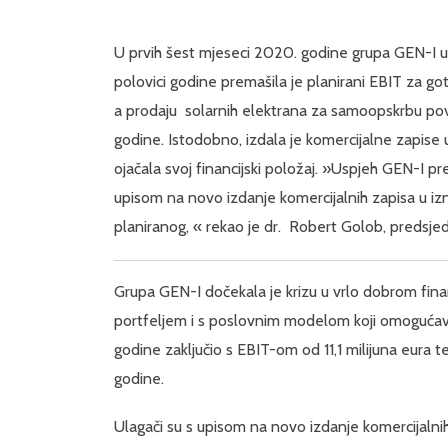
U prvih šest mjeseci 2020. godine grupa GEN-I us
polovici godine premašila je planirani EBIT za go
a prodaju solarnih elektrana za samoopskrbu po
godine. Istodobno, izdala je komercijalne zapise u
ojačala svoj financijski položaj. »Uspjeh GEN-I prep
upisom na novo izdanje komercijalnih zapisa u iz
planiranog, « rekao je dr. Robert Golob, predsje
Grupa GEN-I dočekala je krizu u vrlo dobrom finan
portfeljem i s poslovnim modelom koji omogućava 
godine zaključio s EBIT-om od 11,1 milijuna eura
godine.
Ulagači su s upisom na novo izdanje komercijalni