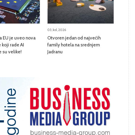
03, kol, 2026
na EU je uveo nova
Otvoren jedan od najvećih
 koji rade AI
family hotela na srednjem
e su velike!
Jadranu