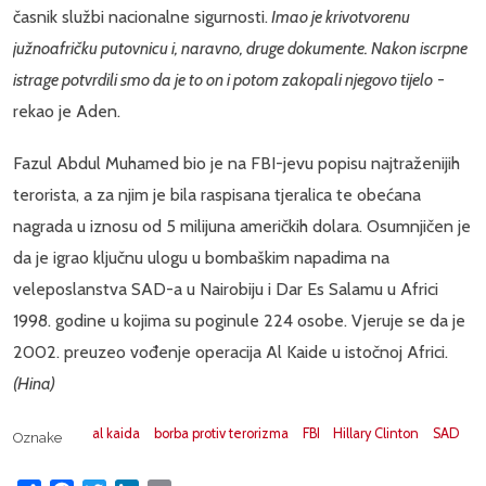
časnik službi nacionalne sigurnosti.
Imao je krivotvorenu
južnoafričku putovnicu i, naravno, druge dokumente. Nakon iscrpne
istrage potvrdili smo da je to on i potom zakopali njegovo tijelo
-
rekao je Aden.
Fazul Abdul Muhamed bio je na FBI-jevu popisu najtraženijih
terorista, a za njim je bila raspisana tjeralica te obećana
nagrada u iznosu od 5 milijuna američkih dolara. Osumnjičen je
da je igrao ključnu ulogu u bombaškim napadima na
veleposlanstva SAD-a u Nairobiju i Dar Es Salamu u Africi
1998. godine u kojima su poginule 224 osobe. Vjeruje se da je
2002. preuzeo vođenje operacija Al Kaide u istočnoj Africi.
(Hina)
al kaida
borba protiv terorizma
FBI
Hillary Clinton
SAD
Oznake