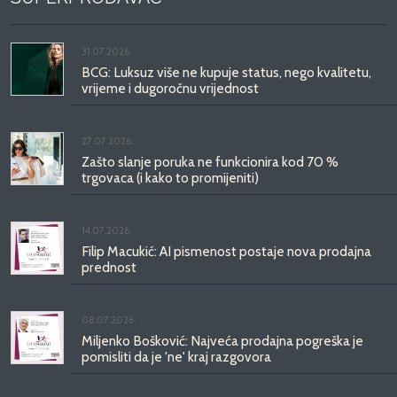
31.07.2026.
BCG: Luksuz više ne kupuje status, nego kvalitetu,
vrijeme i dugoročnu vrijednost
27.07.2026.
Zašto slanje poruka ne funkcionira kod 70 %
trgovaca (i kako to promijeniti)
14.07.2026.
Filip Macukić: AI pismenost postaje nova prodajna
prednost
08.07.2026.
Miljenko Bošković: Najveća prodajna pogreška je
pomisliti da je 'ne' kraj razgovora