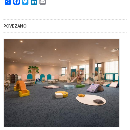
Share
Facebook
Twitter
LinkedIn
Email
POVEZANO