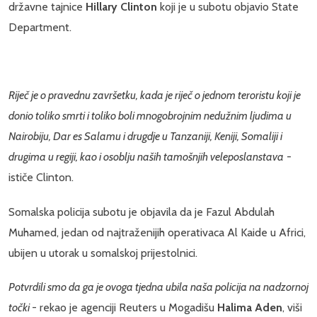
državne tajnice
Hillary Clinton
koji je u subotu objavio State
Department.
Riječ je o pravednu završetku, kada je riječ o jednom teroristu koji je
donio toliko smrti i toliko boli mnogobrojnim nedužnim ljudima u
Nairobiju, Dar es Salamu i drugdje u Tanzaniji, Keniji, Somaliji i
drugima u regiji, kao i osoblju naših tamošnjih veleposlanstava
-
ističe Clinton.
Somalska policija subotu je objavila da je Fazul Abdulah
Muhamed, jedan od najtraženijih operativaca Al Kaide u Africi,
ubijen u utorak u somalskoj prijestolnici.
Potvrdili smo da ga je ovoga tjedna ubila naša policija na nadzornoj
točki
- rekao je agenciji Reuters u Mogadišu
Halima Aden
, viši