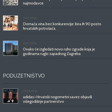
najmodavce
31.07.2026.
Domaća vina bez konkurencije: bira ih 90 posto
hrvatskih potrošača
31.07.2026.
Ovako će izgledati novo ruho zgrade koja je
godinama ruglo zapadnog Zagreba
PODUZETNIŠTVO
01.08.2026.
adidas i Hrvatski nogometni savez objavili
višegodišnje partnerstvo