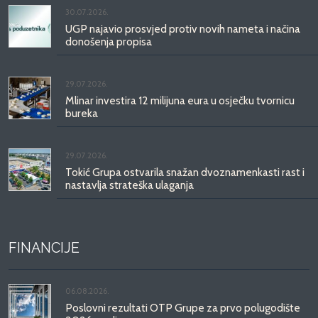
30.07.2026.
UGP najavio prosvjed protiv novih nameta i načina
donošenja propisa
29.07.2026.
Mlinar investira 12 milijuna eura u osječku tvornicu
bureka
29.07.2026.
Tokić Grupa ostvarila snažan dvoznamenkasti rast i
nastavlja strateška ulaganja
FINANCIJE
06.08.2026.
Poslovni rezultati OTP Grupe za prvo polugodište