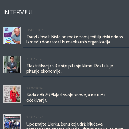
INTERVJUI
06.08.2026.
Daryl Upsall: Ništa ne može zamijeniti ljudski odnos
između donatora i humanitarnih organizacija
30.07.2026.
Elektrifikacija više nije pitanje klime. Postala je
pitanje ekonomije.
29.07.2026.
Kada odlučiš živjeti svoje snove, a ne tuđa
očekivanja
20.07.2026.
Upoznajte Ljerku, ženu koja drži ključeve