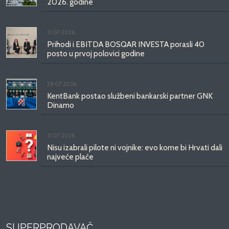
2026. godine
31.07.2026.
Prihodi i EBITDA BOSQAR INVESTA porasli 40
posto u prvoj polovici godine
28.07.2026.
KentBank postao službeni bankarski partner GNK
Dinamo
21.07.2026.
Nisu izabrali pilote ni vojnike: evo kome bi Hrvati dali
najveće plaće
SUPERPRODAVAČ