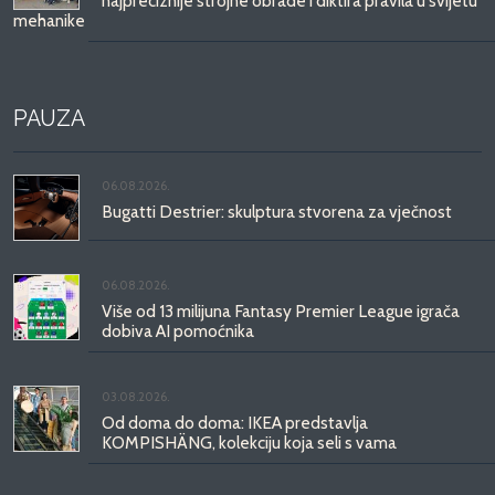
najpreciznije strojne obrade i diktira pravila u svijetu
mehanike
PAUZA
06.08.2026.
Bugatti Destrier: skulptura stvorena za vječnost
06.08.2026.
Više od 13 milijuna Fantasy Premier League igrača
dobiva AI pomoćnika
03.08.2026.
Od doma do doma: IKEA predstavlja
KOMPISHÄNG, kolekciju koja seli s vama