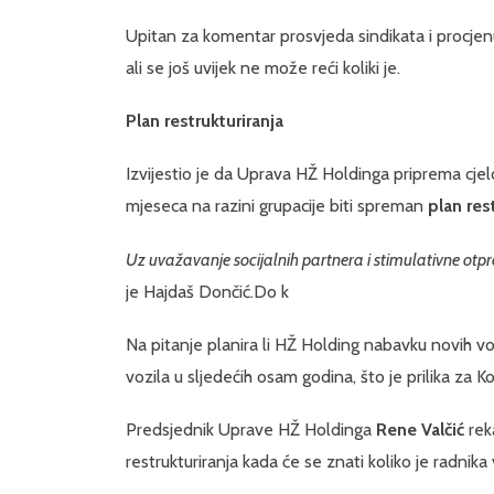
Upitan za komentar prosvjeda sindikata i procjenu
ali se još uvijek ne može reći koliki je.
Plan restrukturiranja
Izvijestio je da Uprava HŽ Holdinga priprema cjel
mjeseca na razini grupacije biti spreman
plan res
Uz uvažavanje socijalnih partnera i stimulativne otpre
je Hajdaš Dončić.Do k
Na pitanje planira li HŽ Holding nabavku novih v
vozila u sljedećih osam godina, što je prilika za K
Predsjednik Uprave HŽ Holdinga
Rene Valčić
rek
restrukturiranja kada će se znati koliko je radnika 