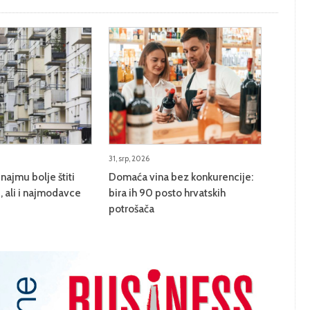
31, srp, 2026
najmu bolje štiti
Domaća vina bez konkurencije:
 ali i najmodavce
bira ih 90 posto hrvatskih
potrošača