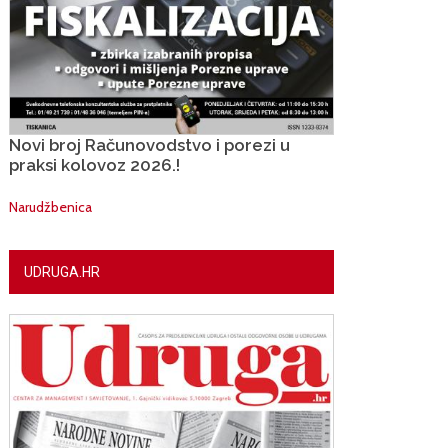
Novi broj Računovodstvo i porezi u
praksi kolovoz 2026.!
Narudžbenica
UDRUGA.HR