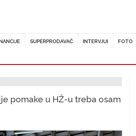
Skoči na glavni sadržaj
INANCIJE
SUPERPRODAVAČ
INTERVJUI
FOTO
nije pomake u HŽ-u treba osam