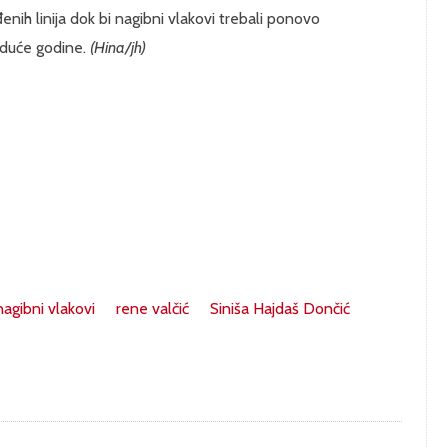
đenih linija dok bi nagibni vlakovi trebali ponovo
iduće godine.
(Hina/jh)
nagibni vlakovi
rene valčić
Siniša Hajdaš Dončić