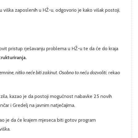
 viška zaposlenih u HŽ-u, odgovorio je kako višak postoji,
ovit pristup rješavanju problema u HŽ-u te da će do kraja
trukturiranja.
mnine, nitko neće biti zakinut. Osobno to neću dozvoliti
, rekao
ozila, kazao je da postoji mogućnost nabavke 25 novih
ončar i Gredelj na javnim natječajima.
ao je da će krajem mjeseca biti gotov program
viška.