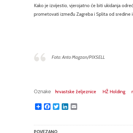
Kako je izvijestio, vjerojatno će biti ukidanja odre
prometovati između Zagreba i Splita od sredine 
Foto: Anto Magzan/PIXSELL
Oznake
hrvastske željeznice
HŽ Holding
Share
Facebook
Twitter
LinkedIn
Email
POVEZANO