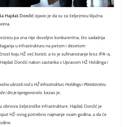
iša Hajdaš Dončić
izjavio je da su za željeznicu ključna
orima.
ljeznicu pa ona nije dovoljno konkurentna, što sadašnja
ulaganja u infrastrukturu na petom i desetom
st koju HŽ već koristi, a to je sufinanciranje kroz IPA-a,
e Hajdaš Dončić nakon sastanka s Upravom HŽ Holdinga i
no ubrzati rad u HŽ infrastrukturi, Holdingu i Ministarstvu.
že i što je ispregovarala
, kazao je,
nju obnova željezničke infrastrukture, Hajdaš Dončić je
 poput HŽ-ovog potrebno najmanje osam godina, a da će
godine.