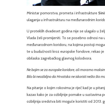
Ministar pomorstva, prometa i infrastrukture
Sin
ulaganja u infrastrukturu na međunarodnim korid
U proteklih dvadeset godina nije se ulagalo u že
Vlada želi promijeniti. To se posebno odnosi na 
međunarodnom koridoru, na kojima postoji mogućno
te u budućnosti kroz europske fondove, rekao j
obilaska zagrebačkog glavnog kolodvora.
Ne bojim se za europske koridore, ali moramo maksimal
Bilo bi neozbiljno da Hrvatska ne iskoristi nešto što mo
Na pitanje o kojim rokovima je riječ kad je u pita
kazao kako je za ozbiljnije pomake u sustavima
ozbiljnija sredstva biti moguće koristiti od 2013. 