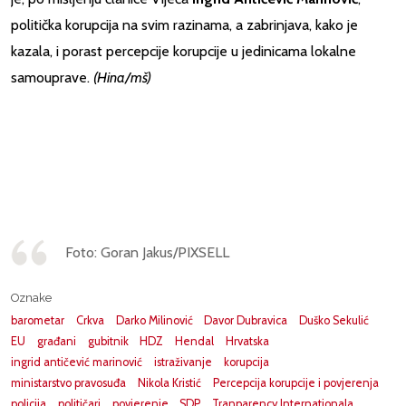
politička korupcija na svim razinama, a zabrinjava, kako je
kazala, i porast percepcije korupcije u jedinicama lokalne
samouprave.
(Hina/mš)
Foto: Goran Jakus/PIXSELL
Oznake
barometar
Crkva
Darko Milinović
Davor Dubravica
Duško Sekulić
EU
građani
gubitnik
HDZ
Hendal
Hrvatska
ingrid antičević marinović
istraživanje
korupcija
ministarstvo pravosuđa
Nikola Kristić
Percepcija korupcije i povjerenja
policija
političari
povjerenje
SDP
Tranparency Internationala