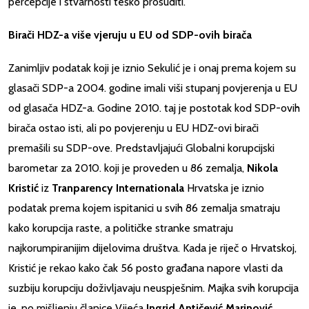
percepcije i stvarnosti teško prosuditi.
Birači HDZ-a više vjeruju u EU od SDP-ovih birača
Zanimljiv podatak koji je iznio Sekulić je i onaj prema kojem su
glasači SDP-a 2004. godine imali viši stupanj povjerenja u EU
od glasača HDZ-a. Godine 2010. taj je postotak kod SDP-ovih
birača ostao isti, ali po povjerenju u EU HDZ-ovi birači
premašili su SDP-ove. Predstavljajući Globalni korupcijski
barometar za 2010. koji je proveden u 86 zemalja,
Nikola
Kristić
iz
Tranparency Internationala
Hrvatska je iznio
podatak prema kojem ispitanici u svih 86 zemalja smatraju
kako korupcija raste, a političke stranke smatraju
najkorumpiranijim dijelovima društva. Kada je riječ o Hrvatskoj,
Kristić je rekao kako čak 56 posto građana napore vlasti da
suzbiju korupciju doživljavaju neuspješnim. Majka svih korupcija
je, po mišljenju članice Vijeća
Ingrid Antičević Marinović
,