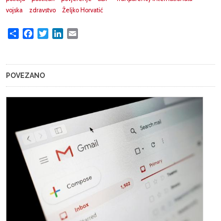
vojska
zdravstvo
Željko Horvatić
Share
Facebook
Twitter
LinkedIn
Email
POVEZANO