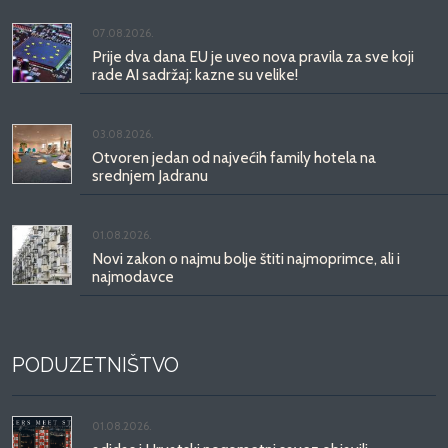
07.08.2026.
Prije dva dana EU je uveo nova pravila za sve koji
rade AI sadržaj: kazne su velike!
03.08.2026.
Otvoren jedan od najvećih family hotela na
srednjem Jadranu
01.08.2026.
Novi zakon o najmu bolje štiti najmoprimce, ali i
najmodavce
PODUZETNIŠTVO
01.08.2026.