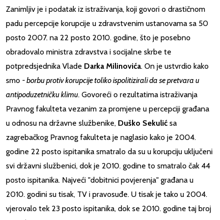
Zanimljiv je i podatak iz istraživanja, koji govori o drastičnom
padu percepcije korupcije u zdravstvenim ustanovama sa 50
posto 2007. na 22 posto 2010. godine, što je posebno
obradovalo ministra zdravstva i socijalne skrbe te
potpredsjednika Vlade
Darka Milinovića
. On je ustvrdio kako
smo
- borbu protiv korupcije toliko ispolitizirali da se pretvara u
antipoduzetničku klimu
. Govoreći o rezultatima istraživanja
Pravnog fakulteta vezanim za promjene u percepciji građana
u odnosu na državne službenike,
Duško Sekulić
sa
zagrebačkog Pravnog fakulteta je naglasio kako je 2004.
godine 22 posto ispitanika smatralo da su u korupciju uključeni
svi državni službenici, dok je 2010. godine to smatralo čak 44
posto ispitanika. Najveći "dobitnici povjerenja" građana u
2010. godini su tisak, TV i pravosuđe. U tisak je tako u 2004.
vjerovalo tek 23 posto ispitanika, dok se 2010. godine taj broj