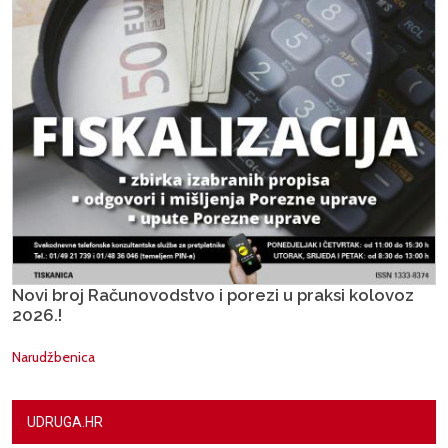
Novi broj Računovodstvo i porezi u praksi kolovoz
2026.!
Narudžbenica
UDRUGA.HR