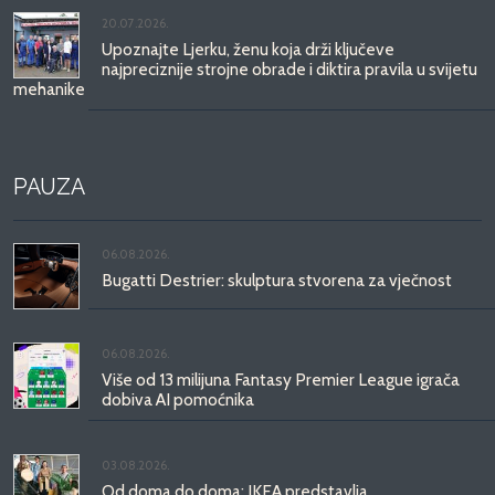
20.07.2026.
Upoznajte Ljerku, ženu koja drži ključeve
najpreciznije strojne obrade i diktira pravila u svijetu
mehanike
PAUZA
06.08.2026.
Bugatti Destrier: skulptura stvorena za vječnost
06.08.2026.
Više od 13 milijuna Fantasy Premier League igrača
dobiva AI pomoćnika
03.08.2026.
Od doma do doma: IKEA predstavlja