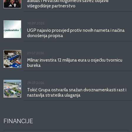
adidas i Hrvatski nogometni savez objavili
višegodišnje partnerstvo
30.07.2026.
UGP najavio prosvjed protiv novih nameta i načina
donošenja propisa
29.07.2026.
Mlinar investira 12 milijuna eura u osječku tvornicu
bureka
29.07.2026.
Tokić Grupa ostvarila snažan dvoznamenkasti rast i
nastavlja strateška ulaganja
FINANCIJE