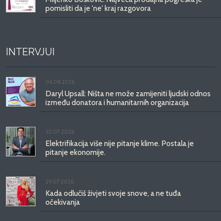
pomisliti da je 'ne' kraj razgovora
INTERVJUI
06.08.2026.
Daryl Upsall: Ništa ne može zamijeniti ljudski odnos
između donatora i humanitarnih organizacija
30.07.2026.
Elektrifikacija više nije pitanje klime. Postala je
pitanje ekonomije.
29.07.2026.
Kada odlučiš živjeti svoje snove, a ne tuđa
očekivanja