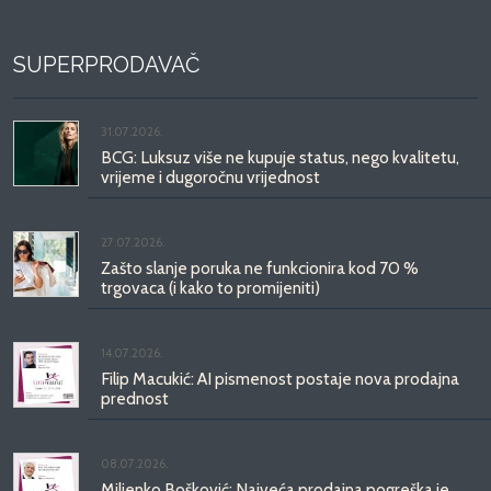
SUPERPRODAVAČ
31.07.2026.
BCG: Luksuz više ne kupuje status, nego kvalitetu,
vrijeme i dugoročnu vrijednost
27.07.2026.
Zašto slanje poruka ne funkcionira kod 70 %
trgovaca (i kako to promijeniti)
14.07.2026.
Filip Macukić: AI pismenost postaje nova prodajna
prednost
08.07.2026.
Miljenko Bošković: Najveća prodajna pogreška je