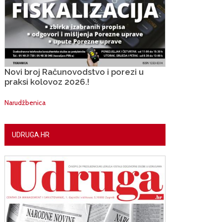
Novi broj Računovodstvo i porezi u
praksi kolovoz 2026.!
Narudžbenica
UDRUGA.HR