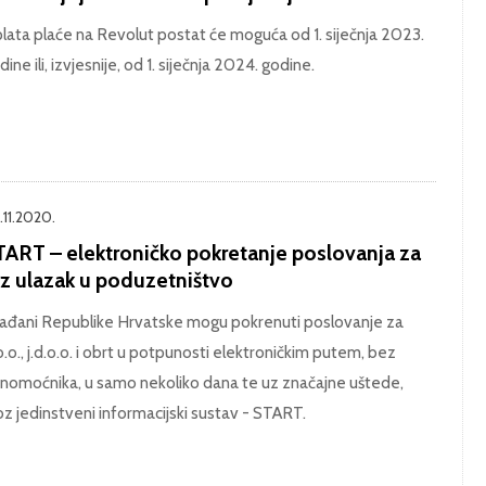
plata plaće na Revolut postat će moguća od 1. siječnja 2023.
dine ili, izvjesnije, od 1. siječnja 2024. godine.
.11.2020.
TART – elektroničko pokretanje poslovanja za
rz ulazak u poduzetništvo
ađani Republike Hrvatske mogu pokrenuti poslovanje za
o.o., j.d.o.o. i obrt u potpunosti elektroničkim putem, bez
nomoćnika, u samo nekoliko dana te uz značajne uštede,
oz jedinstveni informacijski sustav - START.