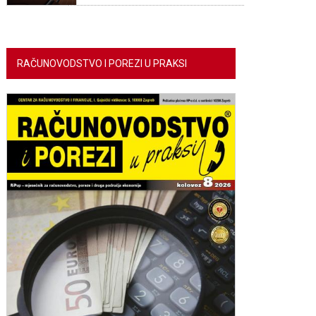
RAČUNOVODSTVO I POREZI U PRAKSI