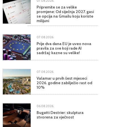
07.08.2026.
Pripremite se za velike
promjene: Od siječnja 2027. gasi
se opcija na Gmailu koju koriste
milijuni
07.08.2026.
Prije dva dana EU je uveo nova
pravila za sve koji rade AI
sadržaj: kazne su velike!
07.08.2026.
Valamar u prvih šest mjeseci
2026. godine zabilježio rast od
10%
06.08.2026.
Bugatti Destrier: skulptura
stvorena za vječnost