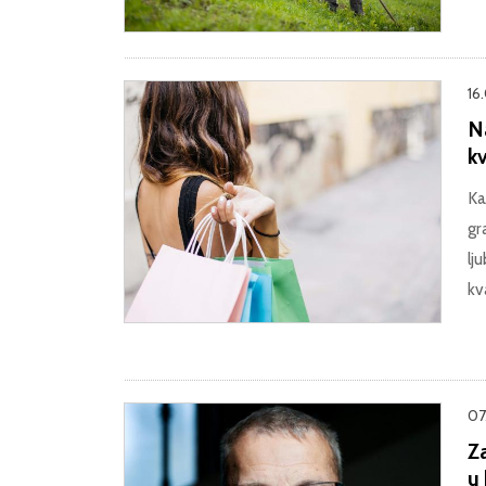
16
Na
kv
Ka
gr
lj
kv
07
Za
u 