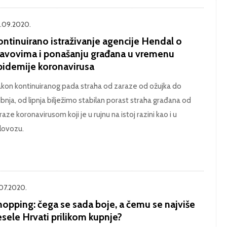
.09.2020.
ontinuirano istraživanje agencije Hendal o
tavovima i ponašanju građana u vremenu
pidemije koronavirusa
kon kontinuiranog pada straha od zaraze od ožujka do
ibnja, od lipnja bilježimo stabilan porast straha građana od
raze koronavirusom koji je u rujnu na istoj razini kao i u
lovozu.
.07.2020.
hopping: čega se sada boje, a čemu se najviše
sele Hrvati prilikom kupnje?