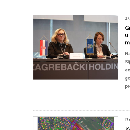
27
G
u 
m
Na
Sl
ed
go
pr
13
K