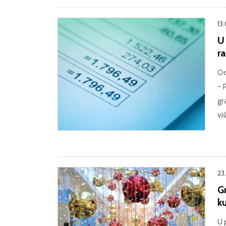
13
U 
r
Od
- 
gr
vi
23.
Gr
ku
U 