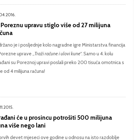
.04.2016.
Poreznu upravu stiglo više od 27 milijuna
ačuna
ržano je i posljednje kolo nagradne igre Ministarstva financija
Porezne uprave „
Traži račune i ulovi kune
“. Samo u 4. kolu
ađani su Poreznoj upravi poslali preko 200 tisuća omotnica s
še od 4 milijuna računa!
11.2015.
ađani će u prosincu potrošiti 500 milijuna
na više nego lani
prvih devet mjeseci ove godine u odnosu na isto razdoblje