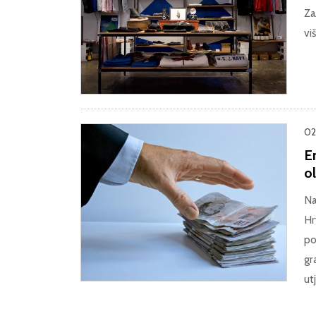
Za
vi
02
E
ol
Na
Hr
po
gr
ut