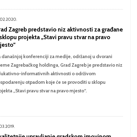
.02.2020.
rad Zagreb predstavio niz aktivnosti za građane
sklopu projekta „Stavi pravu stvar na pravo
jesto“
 današnjoj konferenciji za medije, održanoj u dvorani
jeme Zagrebačkog holdinga, Grad Zagreb je predstavio niz
ukativno-informativnih aktivnosti o održivom
spodarenju otpadom koje će se provoditi u sklopu
ojekta „Stavi pravu stvar na pravo mjesto“.
.03.2019.
valitetnije upravljanje gradskom imovinom