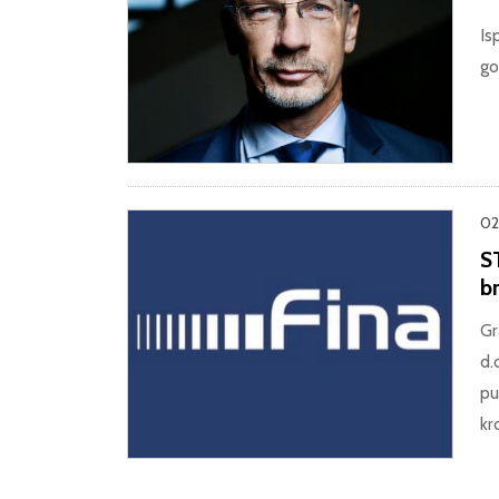
Is
go
02
S
b
Gr
d.
pu
kr