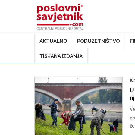
Main navigation
AKTUALNO
PODUZETNIŠTVO
F
TISKANA IZDANJA
18.
U 
ri
Ve
ob
ču