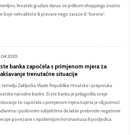
nimljivo, hrvatski građani danas se prilikom shoppinga znatno
še boje nekvalitete ili prevare nego zaraze ili “korone”.
.04.2020.
rste banka započela s primjenom mjera za
akšavanje trenutačne situacije
 temelju Zaključka Vlade Republike Hrvatske i preporuka
vatske narodne banke, Erste banka je prilagodila svoje
slovanje te započela s primjenom mjera kojima je cilj pomoći
ađanima i poslovnim subjektima da lakše prebrode negativne
jecaje povezane s epidemijom koronavirusa ili posljedica