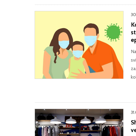
30
K
s
e
Na
sv
za
ko
31
S
ve