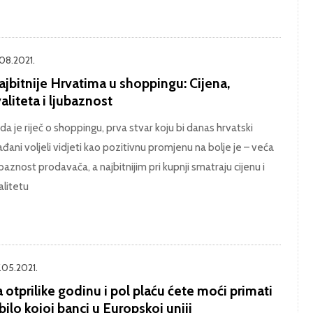
.08.2021.
jbitnije Hrvatima u shoppingu: Cijena,
aliteta i ljubaznost
da je riječ o shoppingu, prva stvar koju bi danas hrvatski
ađani voljeli vidjeti kao pozitivnu promjenu na bolje je – veća
ubaznost prodavača, a najbitnijim pri kupnji smatraju cijenu i
alitetu
.05.2021.
 otprilike godinu i pol plaću ćete moći primati
bilo kojoj banci u Europskoj uniji