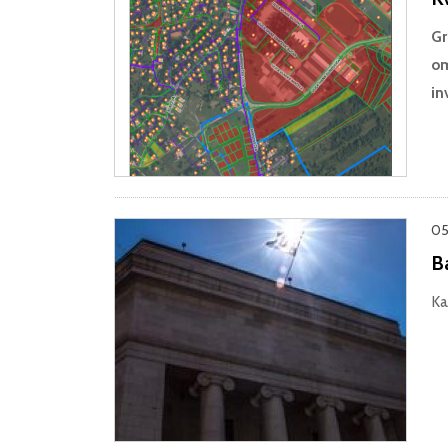
Gr
om
in
05
Ba
Ka