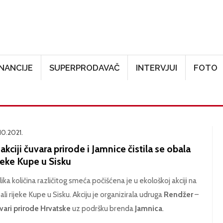
Skoči na glavni sadržaj
INANCIJE
SUPERPRODAVAČ
INTERVJUI
FOTO
10.2021.
akciji čuvara prirode i Jamnice čistila se obala
jeke Kupe u Sisku
lika količina različitog smeća počišćena je u ekološkoj akciji na
ali rijeke Kupe u Sisku. Akciju je organizirala udruga
Rendžer
–
vari prirode Hrvatske
uz podršku brenda
Jamnica
.