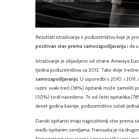
Rezultati istraživanja o poduzetništvu koje je p
pozitivan stav prema samozapošljavanju
i da 
Istraživanje je objavljeno od strane Amwaya Eu
tjedna poduzetništva za 2012. Tako dvije trećine
samozapošljavanju
. U usporedbi s 2010. i 2011.
razini: svaki treći (38%) ispitanik može zamisliti p
(50%) tvrdi navedeno. Tri od četiri ispitanika (7
deset godina kasnije, poduzetništvo ostati jedna
Danski ispitanici imaju najpozitivniji stav prem
među ispitanim zemljama; Francuska je na drugom 
Najnegativniji stav prema samozapošljavanju mož