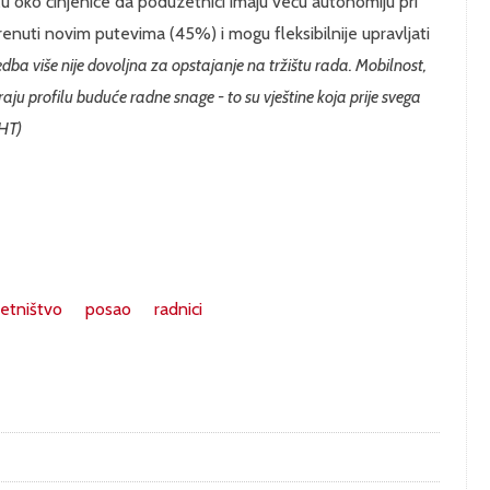
ažu oko činjenice da poduzetnici imaju veću autonomiju pri
krenuti novim putevima (45%) i mogu fleksibilnije upravljati
ba više nije dovoljna za opstajanje na tržištu rada. Mobilnost,
aju profilu buduće radne snage - to su vještine koja prije svega
HT)
etništvo
posao
radnici