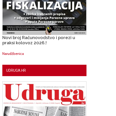
Novi broj Računovodstvo i porezi u
praksi kolovoz 2026.!
Narudžbenica
UDRUGA.HR