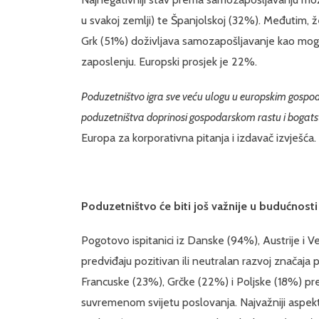
u svakoj zemlji) te Španjolskoj (32%). Međutim, ž
Grk (51%) doživljava samozapošljavanje kao moguć
zaposlenju. Europski prosjek je 22%.
Poduzetništvo igra sve veću ulogu u europskim gospod
poduzetništva doprinosi gospodarskom rastu i bogats
Europa za korporativna pitanja i izdavač izvješća.
Poduzetništvo će biti još važnije u budućnosti
Pogotovo ispitanici iz Danske (94%), Austrije i Ve
predviđaju pozitivan ili neutralan razvoj značaja 
Francuske (23%), Grčke (22%) i Poljske (18%) pr
suvremenom svijetu poslovanja. Najvažniji aspekti 