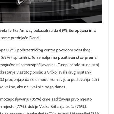
rovela tvrtka Amway pokazali su da
69% Europljana ima
u tome prednjače Danci.
ropa i LMU poduzetničkog centra povodom svjetskog
 (69%) ispitanih iz 16 zemalja ima
pozitivan stav prema
, mogućnosti samozapošljavanja u Europi ostale su na istoj
okretanje vlastitog posla; u Grčkoj svaki drugi ispitanik
8%) procjenjuje da će u modernom svijetu poslovanja, čak i
ko važno, ako ne i važnije nego danas.
a samozapošljavanju (85%) čime zadržavaju prvo mjesto
mjestu (77%), dok je Velika Britanija treća (75%).
e se pronaći u Mađarskoj (47%), Austriji i Njemačkoj (35%