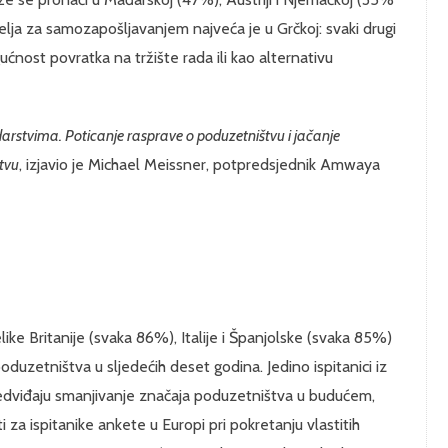
elja za samozapošljavanjem najveća je u Grčkoj: svaki drugi
nost povratka na tržište rada ili kao alternativu
arstvima. Poticanje rasprave o poduzetništvu i jačanje
tvu
, izjavio je Michael Meissner, potpredsjednik Amwaya
like Britanije (svaka 86%), Italije i Španjolske (svaka 85%)
poduzetništva u sljedećih deset godina. Jedino ispitanici iz
edviđaju smanjivanje značaja poduzetništva u budućem,
za ispitanike ankete u Europi pri pokretanju vlastitih