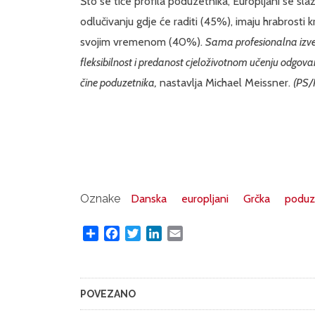
Što se tiče profila poduzetnika, Europljani se sl
odlučivanju gdje će raditi (45%), imaju hrabrosti 
svojim vremenom (40%).
Sama profesionalna izved
fleksibilnost i predanost cjeloživotnom učenju odgovar
čine poduzetnika,
nastavlja Michael Meissner.
(PS/
Oznake
Danska
europljani
Grčka
poduz
Share
Facebook
Twitter
LinkedIn
Email
POVEZANO