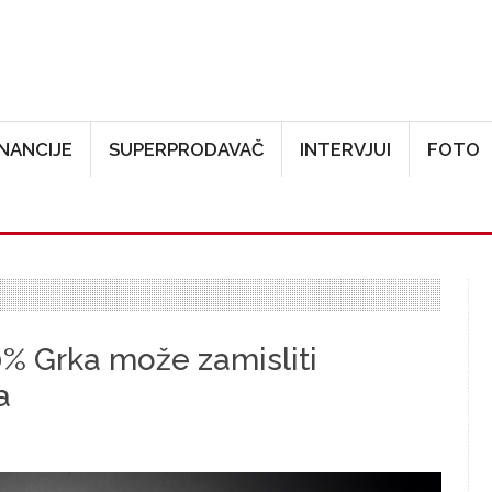
Skoči na glavni sadržaj
INANCIJE
SUPERPRODAVAČ
INTERVJUI
FOTO
0% Grka može zamisliti
a