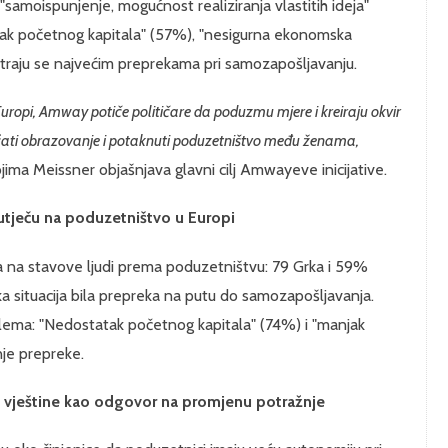
amoispunjenje, mogućnost realiziranja vlastitih ideja"
atak početnog kapitala" (57%), "nesigurna ekonomska
atraju se najvećim preprekama pri samozapošljavanju.
uropi, Amway potiče političare da poduzmu mjere i kreiraju okvir
ećati obrazovanje i potaknuti poduzetništvo među ženama,
kojima Meissner objašnjava glavni cilj Amwayeve inicijative.
 utječu na poduzetništvo u Europi
ala na stavove ljudi prema poduzetništvu: 79 Grka i 59%
a situacija bila prepreka na putu do samozapošljavanja.
roblema: "Nedostatak početnog kapitala" (74%) i "manjak
nje prepreke.
 vještine kao odgovor na promjenu potražnje