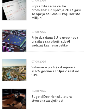
07.08.2026.
Pripremite se za velike
promjene: Od siječnja 2027. gasi
se opcija na Gmailu koju koriste
milijuni
07.08.2026.
Prije dva dana EU je uveo nova
pravila za sve koji rade AI
sadržaj: kazne su velike!
07.08.2026.
Valamar u prvih šest mjeseci
2026. godine zabilježio rast od
10%
06.08.2026.
Bugatti Destrier: skulptura
stvorena za vječnost