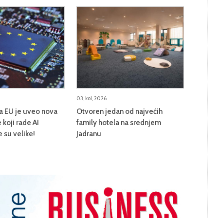
03, kol, 2026
na EU je uveo nova
Otvoren jedan od najvećih
 koji rade AI
family hotela na srednjem
e su velike!
Jadranu