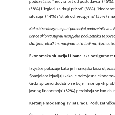
poduzeća su "neovisnost od poslodavca" (45%), "s
(38%) i "izgledi za drugi prihod" (33%). "Nedost
situacija" (44%) i "strah od neuspjeha" (35%) sm
Kako bi se dosegnuo puni potencijal poduzetništva u E
koji će ukloniti stigmu neuspjeha poduzetnika te pov
starijima, etničkim manjinama i mladima,
riječi su 
Ekonomska situacija i financijska nesigurnost
Izvješće pokazuje kako je financijska kriza utjec
Španjolaca izjavljuju kako je neizvjesna ekonomsk
Grčki ispitanici dodatno se boje i financijskih p
javnog financiranja" (62%) percipiraju se kao dalj
Kretanje modernog svijeta rada: Poduzetničke