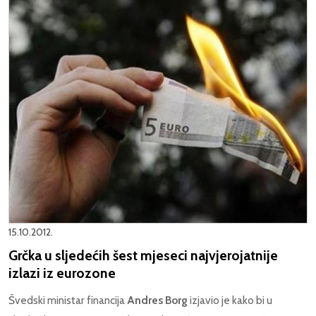
15.10.2012.
Grčka u sljedećih šest mjeseci najvjerojatnije
izlazi iz eurozone
Švedski ministar financija
Andres Borg
izjavio je kako bi u