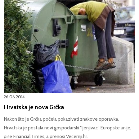
26.06.2014.
Hrvatska je nova Grčka
Nakon što je Grčka počela pokazivati znakove oporavka,
Hrvatska je postala novi gospodarski "ljenjivac" Europske unije,
piše Financial Times, a prenosi Večernji.hr.