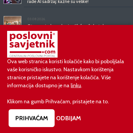
rade AI sadržaj: kazne su velike!
03.08.2026.
Otvoren jedan od najvećih family hotela na
srednjem Jadranu
01.08.2026.
Novi zakon o najmu bolje štiti najmoprimce, ali i
Ova web stranica koristi kolačiće kako bi poboljšala
najmodavce
vaše korisničko iskustvo. Nastavkom korištenja
stranice pristajete na korištenje kolačića. Više
informacija dostupno je na
linku
.
PODUZETNIŠTVO
Klikom na gumb Prihvaćam, pristajete na to.
01.08.2026.
adidas i Hrvatski nogometni savez objavili
PRIHVAĆAM
ODBIJAM
višegodišnje partnerstvo