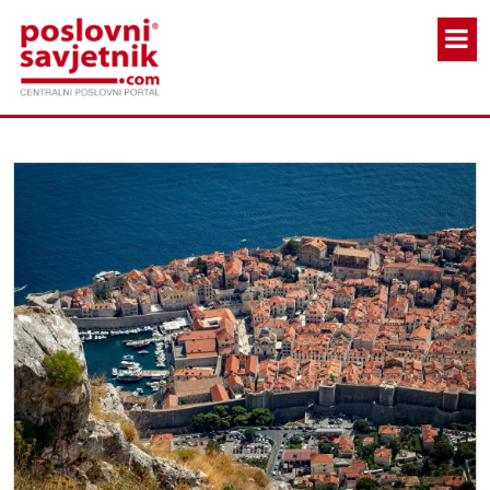
Skoči na glavni sadržaj