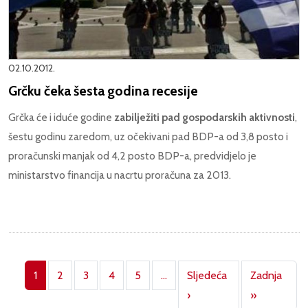
02.10.2012.
Grčku čeka šesta godina recesije
Grčka će i iduće godine
zabilježiti pad gospodarskih aktivnosti
,
šestu godinu zaredom, uz očekivani pad BDP-a od 3,8 posto i
proračunski manjak od 4,2 posto BDP-a, predvidjelo je
ministarstvo financija u nacrtu proračuna za 2013.
Pagination
1
2
3
4
5
…
Sljedeća
Zadnja
Next page
Last page
›
»