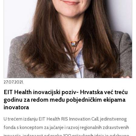
27.07.2021.
EIT Health inovacijski poziv- Hrvatska već treću
godinu za redom među pobjedničkim ekipama
inovatora
U trećem izdanju EIT Health RIS Innovation Call, jedinstvenog
fonda s konceptom za jačanje i razvoj regionalnih zdravstvenih
inovacija, jedanaest od preko 100 prijavljenih ideja je odabrano