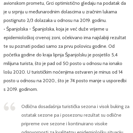
avionskom prometu, Grci optimistično gledaju na podatak da
je u srpnju u međunarodnim dolascima u zračnim lukama
postignuto 2/3 dolazaka u odnosu na 2019. godinu.
• Španjolska - Španjolska, koja je već duže vrijeme u
epidemiološkoj crvenoj zoni, očekivano ima najslabiji rezultat
te su poznati podaci samo za prvu polovicu godine. Od
početka godine do kraja lipnja Španjolsku je posjetilo 5,4
milijuna turista, što je pad od 50 posto u odnosu na ionako
lošu 2020. U turističkim noćenjima ostvaren je minus od 14
posto u odnosu na 2020., što je 74 posto manje u usporedbi
s 2019. godinom.
Odlična dosadašnja turistička sezona i visok buking za
ostatak sezone pa i posezonu rezultat su odlične
pripreme ove sezone i kontinuirano visoke
odgovornosti za kvalitetnu epidemiološku situaciju