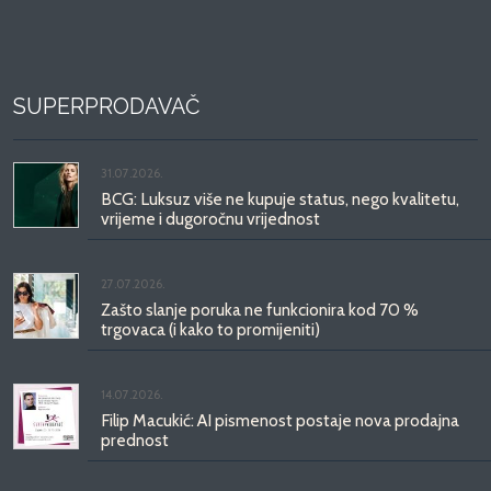
SUPERPRODAVAČ
31.07.2026.
BCG: Luksuz više ne kupuje status, nego kvalitetu,
vrijeme i dugoročnu vrijednost
27.07.2026.
Zašto slanje poruka ne funkcionira kod 70 %
trgovaca (i kako to promijeniti)
14.07.2026.
Filip Macukić: AI pismenost postaje nova prodajna
prednost