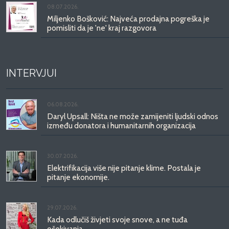
08.07.2026.
Miljenko Bošković: Najveća prodajna pogreška je
pomisliti da je 'ne' kraj razgovora
INTERVJUI
06.08.2026.
Daryl Upsall: Ništa ne može zamijeniti ljudski odnos
između donatora i humanitarnih organizacija
30.07.2026.
Elektrifikacija više nije pitanje klime. Postala je
pitanje ekonomije.
29.07.2026.
Kada odlučiš živjeti svoje snove, a ne tuđa
očekivanja