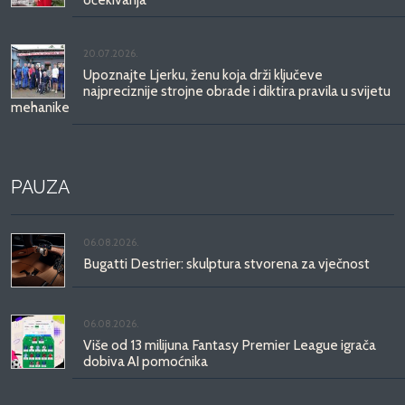
20.07.2026.
Upoznajte Ljerku, ženu koja drži ključeve
najpreciznije strojne obrade i diktira pravila u svijetu
mehanike
PAUZA
06.08.2026.
Bugatti Destrier: skulptura stvorena za vječnost
06.08.2026.
Više od 13 milijuna Fantasy Premier League igrača
dobiva AI pomoćnika