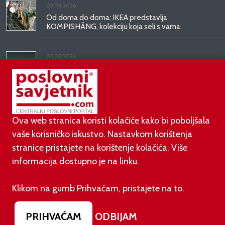
03.08.2026.
Od doma do doma: IKEA predstavlja
KOMPISHÄNG, kolekciju koja seli s vama
03.08.2026.
Kineski BYD predstavio luksuznu limuzinu veću od
Mercedesove S-klase, obećava domet do 1.000
kilometara
Ova web stranica koristi kolačiće kako bi poboljšala
vaše korisničko iskustvo. Nastavkom korištenja
stranice pristajete na korištenje kolačića. Više
informacija dostupno je na
linku
.
©
poslovni-savjetnik.com član je
Klikom na gumb Prihvaćam, pristajete na to.
Footer menu
O nama
Impressum
Uvjeti korištenja
PRIHVAĆAM
ODBIJAM