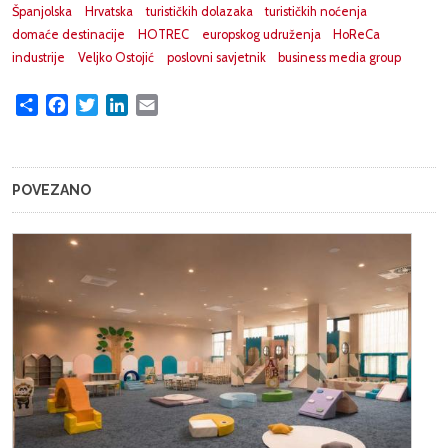
Španjolska
Hrvatska
turističkih dolazaka
turističkih noćenja
domaće destinacije
HOTREC
europskog udruženja
HoReCa
industrije
Veljko Ostojić
poslovni savjetnik
business media group
Share
Facebook
Twitter
LinkedIn
Email
POVEZANO