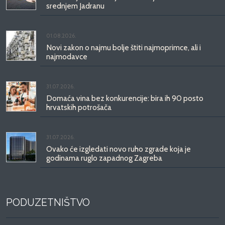
srednjem Jadranu
01.08.2026.
Novi zakon o najmu bolje štiti najmoprimce, ali i
najmodavce
31.07.2026.
Domaća vina bez konkurencije: bira ih 90 posto
hrvatskih potrošača
31.07.2026.
Ovako će izgledati novo ruho zgrade koja je
godinama ruglo zapadnog Zagreba
PODUZETNIŠTVO