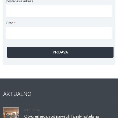
Poštanska adresa
Grad
*
AKTUALNO
03.08.2026.
Otvoren jedan od najvećih family hotela na