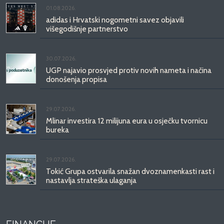
01.08.2026.
adidas i Hrvatski nogometni savez objavili
višegodišnje partnerstvo
30.07.2026.
UGP najavio prosvjed protiv novih nameta i načina
donošenja propisa
29.07.2026.
Mlinar investira 12 milijuna eura u osječku tvornicu
bureka
29.07.2026.
Tokić Grupa ostvarila snažan dvoznamenkasti rast i
nastavlja strateška ulaganja