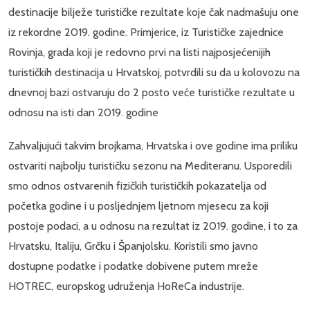
destinacije bilježe turističke rezultate koje čak nadmašuju one
iz rekordne 2019. godine. Primjerice, iz Turističke zajednice
Rovinja, grada koji je redovno prvi na listi najposjećenijih
turističkih destinacija u Hrvatskoj, potvrdili su da u kolovozu na
dnevnoj bazi ostvaruju do 2 posto veće turističke rezultate u
odnosu na isti dan 2019. godine
Zahvaljujući takvim brojkama, Hrvatska i ove godine ima priliku
ostvariti najbolju turističku sezonu na Mediteranu. Usporedili
smo odnos ostvarenih fizičkih turističkih pokazatelja od
početka godine i u posljednjem ljetnom mjesecu za koji
postoje podaci, a u odnosu na rezultat iz 2019. godine, i to za
Hrvatsku, Italiju, Grčku i Španjolsku. Koristili smo javno
dostupne podatke i podatke dobivene putem mreže
HOTREC, europskog udruženja HoReCa industrije.