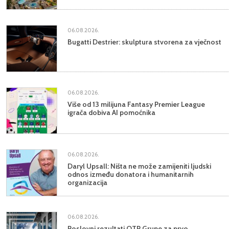
06.08.2026.
Bugatti Destrier: skulptura stvorena za vječnost
06.08.2026.
Više od 13 milijuna Fantasy Premier League
igrača dobiva AI pomoćnika
06.08.2026.
Daryl Upsall: Ništa ne može zamijeniti ljudski
odnos između donatora i humanitarnih
organizacija
06.08.2026.
Poslovni rezultati OTP Grupe za prvo