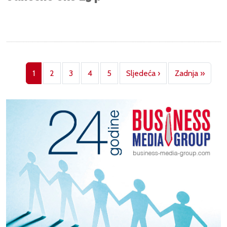
Pagination
Next page
Last p
1
2
3
4
5
Sljedeća ›
Zadnja »