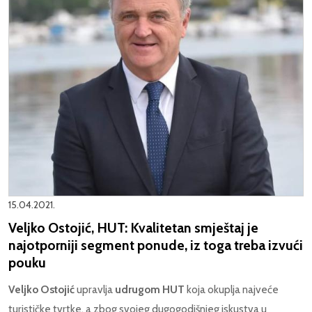
15.04.2021.
Veljko Ostojić, HUT: Kvalitetan smještaj je
najotporniji segment ponude, iz toga treba izvući
pouku
Veljko Ostojić
upravlja
udrugom HUT
koja okuplja najveće
turističke tvrtke, a zbog svojeg dugogodišnjeg iskustva u