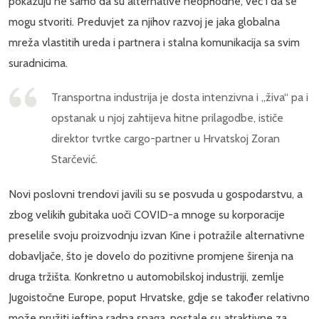
pokazuju ne samo da su alternative neophodne, već i da se
mogu stvoriti. Preduvjet za njihov razvoj je jaka globalna
mreža vlastitih ureda i partnera i stalna komunikacija sa svim
suradnicima.
Transportna industrija je dosta intenzivna i „živa“ pa i
opstanak u njoj zahtijeva hitne prilagodbe, ističe
direktor tvrtke cargo-partner u Hrvatskoj Zoran
Starčević.
Novi poslovni trendovi javili su se posvuda u gospodarstvu, a
zbog velikih gubitaka uoči COVID-a mnoge su korporacije
preselile svoju proizvodnju izvan Kine i potražile alternativne
dobavljače, što je dovelo do pozitivne promjene širenja na
druga tržišta. Konkretno u automobilskoj industriji, zemlje
Jugoistočne Europe, poput Hrvatske, gdje se također relativno
može pružiti jeftina radna snaga, postale su atraktivne za