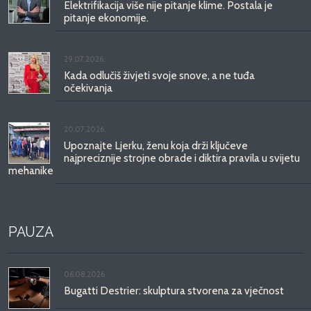
Elektrifikacija više nije pitanje klime. Postala je
pitanje ekonomije.
29.07.2026.
Kada odlučiš živjeti svoje snove, a ne tuđa
očekivanja
20.07.2026.
Upoznajte Ljerku, ženu koja drži ključeve
najpreciznije strojne obrade i diktira pravila u svijetu
mehanike
PAUZA
06.08.2026.
Bugatti Destrier: skulptura stvorena za vječnost