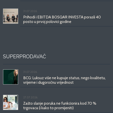
31.07.2026.
Prihodi i EBITDA BOSQAR INVESTA porasli 40
posto u prvoj polovici godine
SUPERPRODAVAČ
31.07.2026.
BCG: Luksuz više ne kupuje status, nego kvalitetu,
vrijeme i dugoročnu vrijednost
27.07.2026.
Zašto slanje poruka ne funkcionira kod 70 %
trgovaca (i kako to promijeniti)