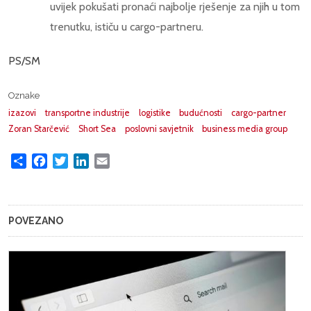
uvijek pokušati pronaći najbolje rješenje za njih u tom
trenutku, ističu u cargo-partneru.
PS/SM
Oznake
izazovi
transportne industrije
logistike
budućnosti
cargo-partner
Zoran Starčević
Short Sea
poslovni savjetnik
business media group
Share
Facebook
Twitter
LinkedIn
Email
POVEZANO