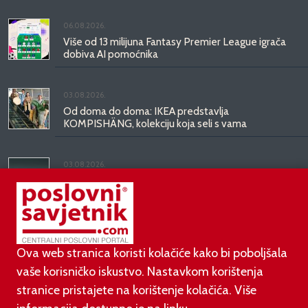
06.08.2026.
Više od 13 milijuna Fantasy Premier League igrača
dobiva AI pomoćnika
03.08.2026.
Od doma do doma: IKEA predstavlja
KOMPISHÄNG, kolekciju koja seli s vama
03.08.2026.
Kineski BYD predstavio luksuznu limuzinu veću od
Mercedesove S-klase, obećava domet do 1.000
kilometara
Ova web stranica koristi kolačiće kako bi poboljšala
vaše korisničko iskustvo. Nastavkom korištenja
stranice pristajete na korištenje kolačića. Više