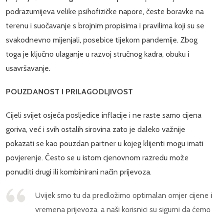
podrazumijeva velike psihofizičke napore, česte boravke na
terenu i suočavanje s brojnim propisima i pravilima koji su se
svakodnevno mijenjali, posebice tijekom pandemije. Zbog
toga je ključno ulaganje u razvoj stručnog kadra, obuku i
usavršavanje.
POUZDANOST I PRILAGODLJIVOST
Cijeli svijet osjeća posljedice inflacije i ne raste samo cijena
goriva, već i svih ostalih sirovina zato je daleko važnije
pokazati se kao pouzdan partner u kojeg klijenti mogu imati
povjerenje. Često se u istom cjenovnom razredu može
ponuditi drugi ili kombinirani način prijevoza.
Uvijek smo tu da predložimo optimalan omjer cijene i
vremena prijevoza, a naši korisnici su sigurni da ćemo