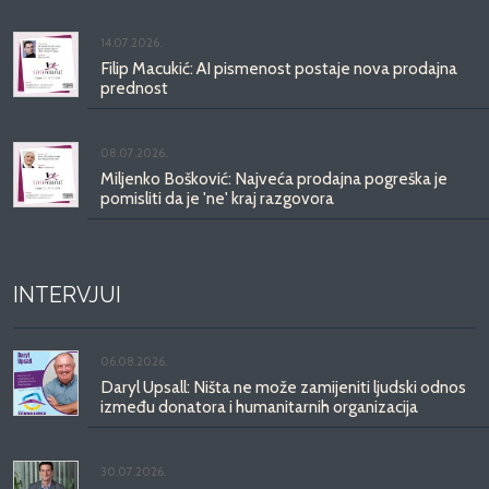
14.07.2026.
Filip Macukić: AI pismenost postaje nova prodajna
prednost
08.07.2026.
Miljenko Bošković: Najveća prodajna pogreška je
pomisliti da je 'ne' kraj razgovora
INTERVJUI
06.08.2026.
Daryl Upsall: Ništa ne može zamijeniti ljudski odnos
između donatora i humanitarnih organizacija
30.07.2026.