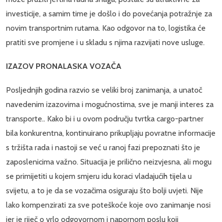
investicije, a samim time je došlo i do povećanja potražnje za
novim transportnim rutama. Kao odgovor na to, logistika će
pratiti sve promjene i u skladu s njima razvijati nove usluge.
IZAZOV PRONALASKA VOZAČA
Posljednjih godina razvio se veliki broj zanimanja, a unatoč
navedenim izazovima i mogućnostima, sve je manji interes za
transporte.. Kako bi i u ovom području tvrtka cargo-partner
bila konkurentna, kontinuirano prikupljaju povratne informacije
s tržišta rada i nastoji se već u ranoj fazi prepoznati što je
zaposlenicima važno. Situacija je prilično neizvjesna, ali mogu
se primijetiti u kojem smjeru idu koraci vladajućih tijela u
svijetu, a to je da se vozačima osiguraju što bolji uvjeti. Nije
lako kompenzirati za sve poteškoće koje ovo zanimanje nosi
jer je riječ o vrlo odgovornom i napornom poslu koji