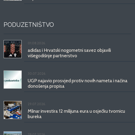
PODUZETNIŠTVO
01.08.2026.
adidas i Hrvatski nogometni savez objavili
višegodišnje partnerstvo
30.07.2026.
UGP najavio prosvjed protiv novih nameta i načina
donošenja propisa
29.07.2026.
Mlinar investira 12 milijuna eura u osječku tvornicu
bureka
29.07.2026.