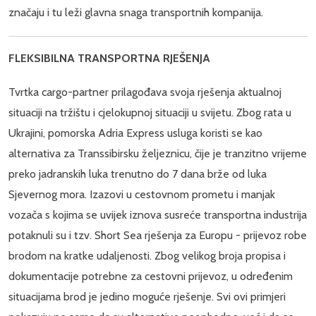
značaju i tu leži glavna snaga transportnih kompanija.
FLEKSIBILNA TRANSPORTNA RJEŠENJA
Tvrtka cargo-partner prilagođava svoja rješenja aktualnoj
situaciji na tržištu i cjelokupnoj situaciji u svijetu. Zbog rata u
Ukrajini, pomorska Adria Express usluga koristi se kao
alternativa za Transsibirsku željeznicu, čije je tranzitno vrijeme
preko jadranskih luka trenutno do 7 dana brže od luka
Sjevernog mora. Izazovi u cestovnom prometu i manjak
vozača s kojima se uvijek iznova susreće transportna industrija
potaknuli su i tzv. Short Sea rješenja za Europu - prijevoz robe
brodom na kratke udaljenosti. Zbog velikog broja propisa i
dokumentacije potrebne za cestovni prijevoz, u određenim
situacijama brod je jedino moguće rješenje. Svi ovi primjeri