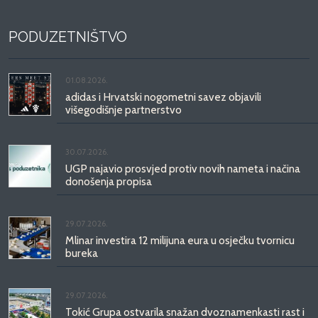
PODUZETNIŠTVO
01.08.2026.
adidas i Hrvatski nogometni savez objavili
višegodišnje partnerstvo
30.07.2026.
UGP najavio prosvjed protiv novih nameta i načina
donošenja propisa
29.07.2026.
Mlinar investira 12 milijuna eura u osječku tvornicu
bureka
29.07.2026.
Tokić Grupa ostvarila snažan dvoznamenkasti rast i