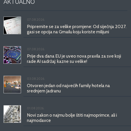
AKTUALNO
07.08.2026.
Pripremite se za velike promjene: Od siječnja 2027.
gasi se opcija na Gmailu koju koriste milijuni
07.08.2026.
Prije dva dana EU je uveo nova pravila za sve koji
rade AI sadržaj: kazne su velike!
03.08.2026.
Otvoren jedan od najvećih family hotela na
srednjem Jadranu
01.08.2026.
Novi zakon o najmu bolje štiti najmoprimce, ali i
najmodavce