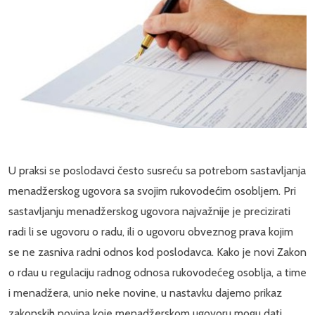
U praksi se poslodavci često susreću sa potrebom sastavljanja
menadžerskog ugovora sa svojim rukovodećim osobljem. Pri
sastavljanju menadžerskog ugovora najvažnije je precizirati
radi li se ugovoru o radu, ili o ugovoru obveznog prava kojim
se ne zasniva radni odnos kod poslodavca. Kako je novi Zakon
o rdau u regulaciju radnog odnosa rukovodećeg osoblja, a time
i menadžera, unio neke novine, u nastavku dajemo prikaz
zakonskih novina koje menadžerskom ugovoru mogu dati