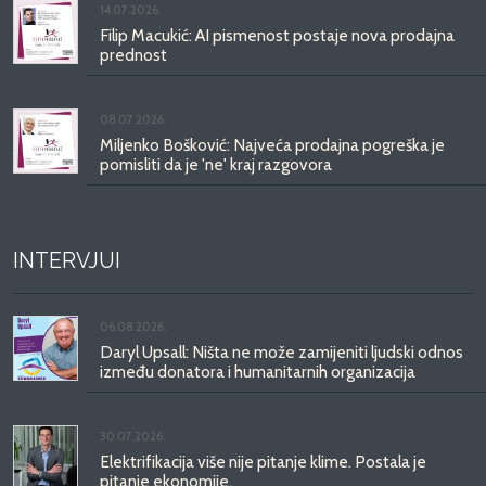
14.07.2026.
Filip Macukić: AI pismenost postaje nova prodajna
prednost
08.07.2026.
Miljenko Bošković: Najveća prodajna pogreška je
pomisliti da je 'ne' kraj razgovora
INTERVJUI
06.08.2026.
Daryl Upsall: Ništa ne može zamijeniti ljudski odnos
između donatora i humanitarnih organizacija
30.07.2026.
Elektrifikacija više nije pitanje klime. Postala je
pitanje ekonomije.