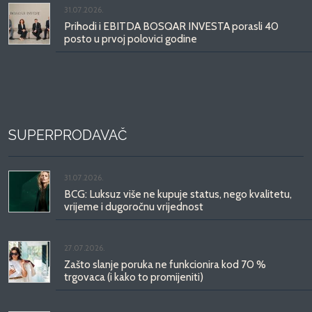
31.07.2026.
Prihodi i EBITDA BOSQAR INVESTA porasli 40
posto u prvoj polovici godine
SUPERPRODAVAČ
31.07.2026.
BCG: Luksuz više ne kupuje status, nego kvalitetu,
vrijeme i dugoročnu vrijednost
27.07.2026.
Zašto slanje poruka ne funkcionira kod 70 %
trgovaca (i kako to promijeniti)