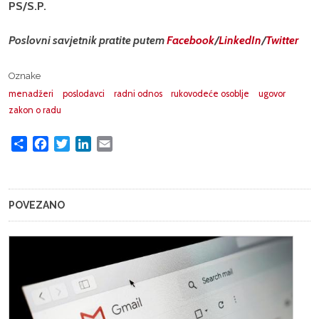
PS/S.P.
Poslovni savjetnik pratite putem
Facebook
/
LinkedIn
/
Twitter
Oznake
menadžeri
poslodavci
radni odnos
rukovodeće osoblje
ugovor
zakon o radu
Share
Facebook
Twitter
LinkedIn
Email
POVEZANO