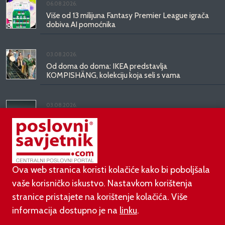
06.08.2026.
Više od 13 milijuna Fantasy Premier League igrača
dobiva AI pomoćnika
03.08.2026.
Od doma do doma: IKEA predstavlja
KOMPISHÄNG, kolekciju koja seli s vama
03.08.2026.
Kineski BYD predstavio luksuznu limuzinu veću od
Mercedesove S-klase, obećava domet do 1.000
kilometara
Ova web stranica koristi kolačiće kako bi poboljšala
vaše korisničko iskustvo. Nastavkom korištenja
stranice pristajete na korištenje kolačića. Više
informacija dostupno je na
linku
.