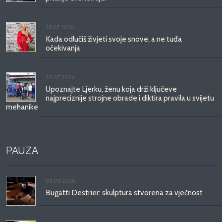
29.07.2026.
Kada odlučiš živjeti svoje snove, a ne tuđa
očekivanja
20.07.2026.
Upoznajte Ljerku, ženu koja drži ključeve
najpreciznije strojne obrade i diktira pravila u svijetu
mehanike
PAUZA
06.08.2026.
Bugatti Destrier: skulptura stvorena za vječnost