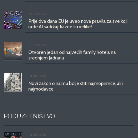
07.08.2026.
Prije dva dana EU je uveo nova pravila za sve koji
rade AI sadržaj: kazne su velike!
03.08.2026.
Otvoren jedan od najvećih family hotela na
srednjem Jadranu
01.08.2026.
Novi zakon o najmu bolje štiti najmoprimce, ali i
najmodavce
PODUZETNIŠTVO
01.08.2026.