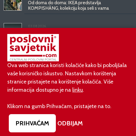
Od doma do doma: IKEA predstavlja
KOMPISHÄNG, kolekciju koja seli s vama
03.08.2026.
Kineski BYD predstavio luksuznu limuzinu veću od
Mercedesove S-klase, obećava domet do 1.000
kilometara
Ova web stranica koristi kolačiće kako bi poboljšala
vaše korisničko iskustvo. Nastavkom korištenja
stranice pristajete na korištenje kolačića. Više
informacija dostupno je na
linku
.
©
poslovni-savjetnik.com član je
Klikom na gumb Prihvaćam, pristajete na to.
Footer menu
O nama
Impressum
Uvjeti korištenja
PRIHVAĆAM
ODBIJAM
Izjava o zaštiti privatnosti