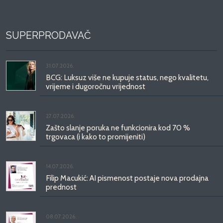
SUPERPRODAVAČ
31.07.2026.
BCG: Luksuz više ne kupuje status, nego kvalitetu,
vrijeme i dugoročnu vrijednost
27.07.2026.
Zašto slanje poruka ne funkcionira kod 70 %
trgovaca (i kako to promijeniti)
14.07.2026.
Filip Macukić: AI pismenost postaje nova prodajna
prednost
08.07.2026.