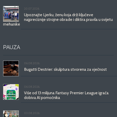
20.07.2026.
Upoznajte Ljerku, ženu koja drži ključeve
najpreciznije strojne obrade i diktira pravila u svijetu
mehanike
PAUZA
06.08.2026.
Bugatti Destrier: skulptura stvorena za vječnost
06.08.2026.
Više od 13 milijuna Fantasy Premier League igrača
dobiva AI pomoćnika
03.08.2026.