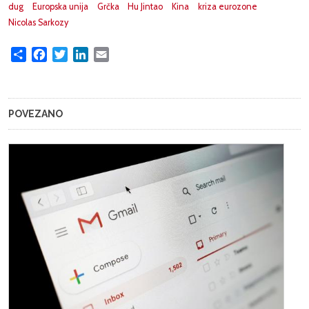
dug
Europska unija
Grčka
Hu Jintao
Kina
kriza eurozone
Nicolas Sarkozy
Share
Facebook
Twitter
LinkedIn
Email
POVEZANO