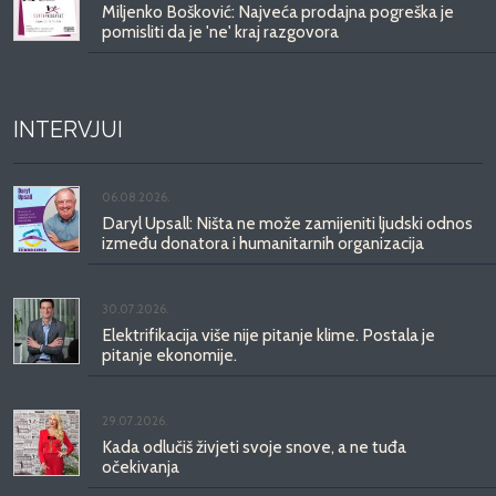
Miljenko Bošković: Najveća prodajna pogreška je
pomisliti da je 'ne' kraj razgovora
INTERVJUI
06.08.2026.
Daryl Upsall: Ništa ne može zamijeniti ljudski odnos
između donatora i humanitarnih organizacija
30.07.2026.
Elektrifikacija više nije pitanje klime. Postala je
pitanje ekonomije.
29.07.2026.
Kada odlučiš živjeti svoje snove, a ne tuđa
očekivanja