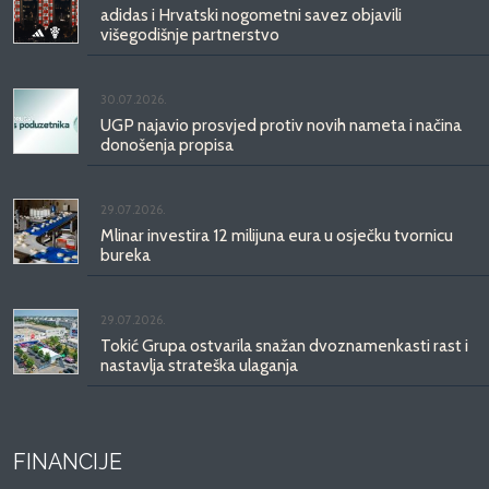
adidas i Hrvatski nogometni savez objavili
višegodišnje partnerstvo
30.07.2026.
UGP najavio prosvjed protiv novih nameta i načina
donošenja propisa
29.07.2026.
Mlinar investira 12 milijuna eura u osječku tvornicu
bureka
29.07.2026.
Tokić Grupa ostvarila snažan dvoznamenkasti rast i
nastavlja strateška ulaganja
FINANCIJE