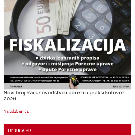
Novi broj Računovodstvo i porezi u praksi kolovoz
2026.!
Narudžbenica
UDRUGA.HR