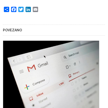
Share
Facebook
Twitter
LinkedIn
Email
POVEZANO