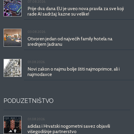
07.08.2026.
Prije dva dana EU je uveo nova pravila za sve koji
rade AI sadržaj: kazne su velike!
03.08.2026.
Otvoren jedan od najvećih family hotela na
srednjem Jadranu
01.08.2026.
Novi zakon o najmu bolje štiti najmoprimce, ali i
najmodavce
PODUZETNIŠTVO
01.08.2026.
adidas i Hrvatski nogometni savez objavili
višegodišnje partnerstvo