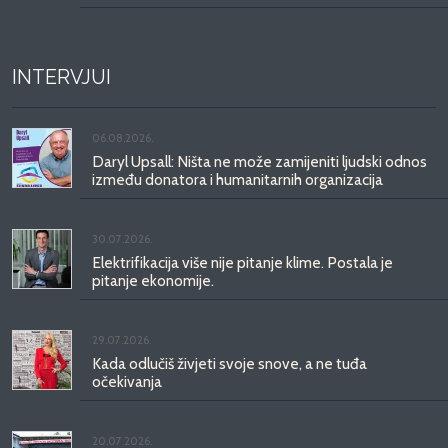
INTERVJUI
06.08.2026.
Daryl Upsall: Ništa ne može zamijeniti ljudski odnos
između donatora i humanitarnih organizacija
30.07.2026.
Elektrifikacija više nije pitanje klime. Postala je
pitanje ekonomije.
29.07.2026.
Kada odlučiš živjeti svoje snove, a ne tuđa
očekivanja
20.07.2026.