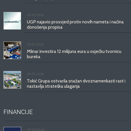
30.07.2026.
UGP najavio prosvjed protiv novih nameta i načina
donošenja propisa
29.07.2026.
Mlinar investira 12 milijuna eura u osječku tvornicu
bureka
29.07.2026.
Tokić Grupa ostvarila snažan dvoznamenkasti rast i
nastavlja strateška ulaganja
FINANCIJE
07.08.2026.