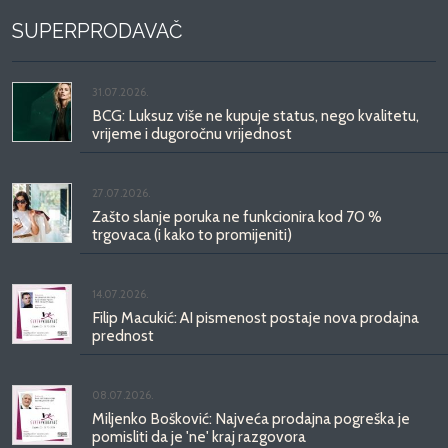
SUPERPRODAVAČ
31.07.2026.
BCG: Luksuz više ne kupuje status, nego kvalitetu,
vrijeme i dugoročnu vrijednost
27.07.2026.
Zašto slanje poruka ne funkcionira kod 70 %
trgovaca (i kako to promijeniti)
14.07.2026.
Filip Macukić: AI pismenost postaje nova prodajna
prednost
08.07.2026.
Miljenko Bošković: Najveća prodajna pogreška je
pomisliti da je 'ne' kraj razgovora