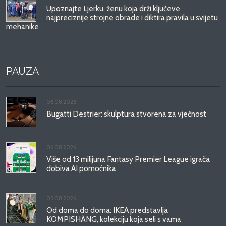
Upoznajte Ljerku, ženu koja drži ključeve
najpreciznije strojne obrade i diktira pravila u svijetu
mehanike
PAUZA
06.08.2026.
Bugatti Destrier: skulptura stvorena za vječnost
06.08.2026.
Više od 13 milijuna Fantasy Premier League igrača
dobiva AI pomoćnika
03.08.2026.
Od doma do doma: IKEA predstavlja
KOMPISHÄNG, kolekciju koja seli s vama