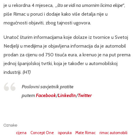
je u rekordna 4 mjeseca,
„što se vidi na umornim licima ekipe“
,
piše Rimac u poruci i dodaje kako više detalja nije u
mogućnosti objaviti, zbog tajnosti ugovora.
Unatoč šturim informacijama koje dolaze iz tvornice u Svetoj
Nedjelji u medijima je objavljena informacija da je automobil
prodan za cijenu od 750 tisuća eura, a krenuo je na put prema
jednoj španjolskoj tvrtki, koja je također u automobilskoj
industriji.
(HT)
Poslovni savjetnik pratite
putem
Facebook
/
LinkedIn
/
Twitter
Oznake
cijena
Concept One
isporuka
Mate Rimac
rimac automobili