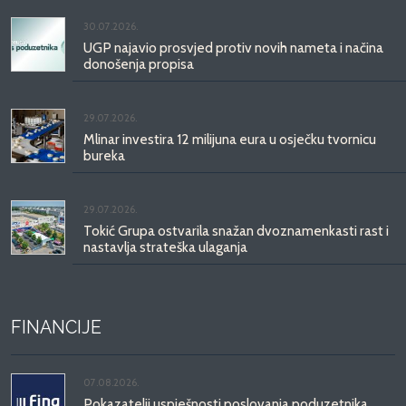
30.07.2026.
UGP najavio prosvjed protiv novih nameta i načina
donošenja propisa
29.07.2026.
Mlinar investira 12 milijuna eura u osječku tvornicu
bureka
29.07.2026.
Tokić Grupa ostvarila snažan dvoznamenkasti rast i
nastavlja strateška ulaganja
FINANCIJE
07.08.2026.
Pokazatelji uspješnosti poslovanja poduzetnika