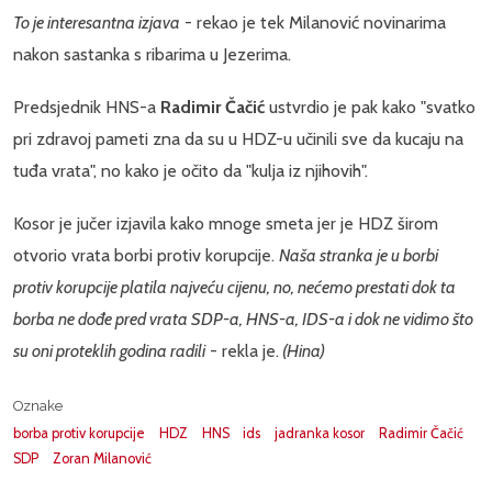
To je interesantna izjava
- rekao je tek Milanović novinarima
nakon sastanka s ribarima u Jezerima.
Predsjednik HNS-a
Radimir Čačić
ustvrdio je pak kako "svatko
pri zdravoj pameti zna da su u HDZ-u učinili sve da kucaju na
tuđa vrata", no kako je očito da "kulja iz njihovih".
Kosor je jučer izjavila kako mnoge smeta jer je HDZ širom
otvorio vrata borbi protiv korupcije.
Naša stranka je u borbi
protiv korupcije platila najveću cijenu, no, nećemo prestati dok ta
borba ne dođe pred vrata SDP-a, HNS-a, IDS-a i dok ne vidimo što
su oni proteklih godina radili
- rekla je.
(Hina)
Oznake
borba protiv korupcije
HDZ
HNS
ids
jadranka kosor
Radimir Čačić
SDP
Zoran Milanović