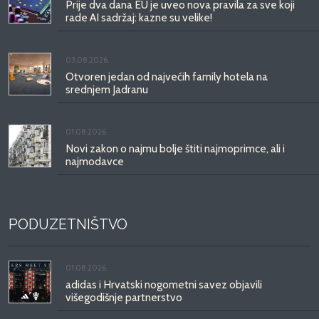
Prije dva dana EU je uveo nova pravila za sve koji
rade AI sadržaj: kazne su velike!
03.08.2026.
Otvoren jedan od najvećih family hotela na
srednjem Jadranu
01.08.2026.
Novi zakon o najmu bolje štiti najmoprimce, ali i
najmodavce
PODUZETNIŠTVO
01.08.2026.
adidas i Hrvatski nogometni savez objavili
višegodišnje partnerstvo