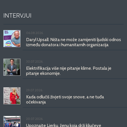
INTERVJUI
06.08.2026.
Daryl Upsall: Ništa ne može zamijeniti ljudski odnos
između donatora i humanitarnih organizacija
30.07.2026.
Elektrifikacija više nije pitanje klime. Postala je
pitanje ekonomije.
29.07.2026.
Kada odlučiš živjeti svoje snove, a ne tuđa
očekivanja
20.07.2026.
Upoznajte Ljerku, ženu koja drži ključeve