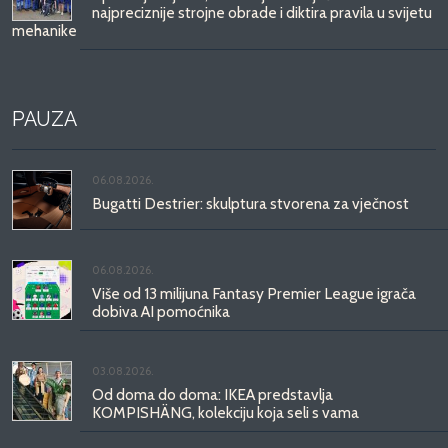
najpreciznije strojne obrade i diktira pravila u svijetu
mehanike
PAUZA
06.08.2026.
Bugatti Destrier: skulptura stvorena za vječnost
06.08.2026.
Više od 13 milijuna Fantasy Premier League igrača
dobiva AI pomoćnika
03.08.2026.
Od doma do doma: IKEA predstavlja
KOMPISHÄNG, kolekciju koja seli s vama