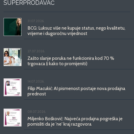
SUPERPRODAVAČ
31.07.2026.
BCG: Luksuz više ne kupuje status, nego kvalitetu,
vrijeme i dugoročnu vrijednost
27.07.2026.
Zašto slanje poruka ne funkcionira kod 70 %
trgovaca (i kako to promijeniti)
14.07.2026.
Filip Macukić: AI pismenost postaje nova prodajna
prednost
08.07.2026.
Miljenko Bošković: Najveća prodajna pogreška je
pomisliti da je 'ne' kraj razgovora