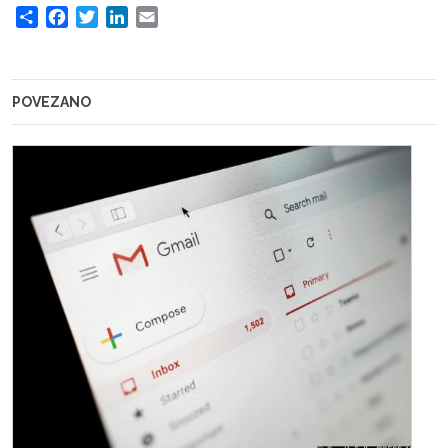
Share
Facebook
Twitter
LinkedIn
Email
POVEZANO