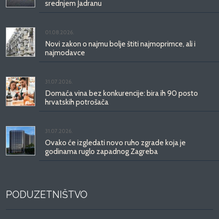
srednjem Jadranu
01.08.2026.
Novi zakon o najmu bolje štiti najmoprimce, ali i
najmodavce
31.07.2026.
Domaća vina bez konkurencije: bira ih 90 posto
hrvatskih potrošača
31.07.2026.
Ovako će izgledati novo ruho zgrade koja je
godinama ruglo zapadnog Zagreba
PODUZETNIŠTVO