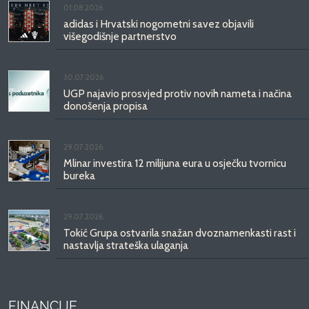
01.08.2026.
adidas i Hrvatski nogometni savez objavili
višegodišnje partnerstvo
30.07.2026.
UGP najavio prosvjed protiv novih nameta i načina
donošenja propisa
29.07.2026.
Mlinar investira 12 milijuna eura u osječku tvornicu
bureka
29.07.2026.
Tokić Grupa ostvarila snažan dvoznamenkasti rast i
nastavlja strateška ulaganja
FINANCIJE