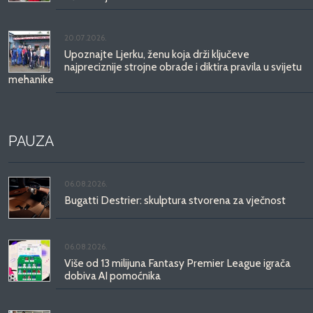
20.07.2026.
Upoznajte Ljerku, ženu koja drži ključeve
najpreciznije strojne obrade i diktira pravila u svijetu
mehanike
PAUZA
06.08.2026.
Bugatti Destrier: skulptura stvorena za vječnost
06.08.2026.
Više od 13 milijuna Fantasy Premier League igrača
dobiva AI pomoćnika