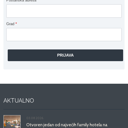
Poštanska adresa
Grad
*
AKTUALNO
03.08.2026.
Otvoren jedan od najvećih family hotela na