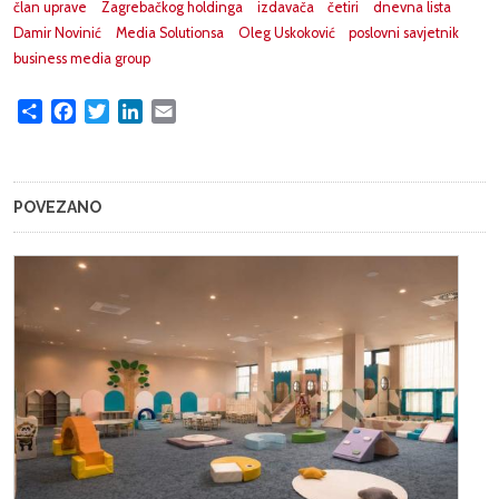
član uprave
Zagrebačkog holdinga
izdavača
četiri
dnevna lista
Damir Novinić
Media Solutionsa
Oleg Uskoković
poslovni savjetnik
business media group
Share
Facebook
Twitter
LinkedIn
Email
POVEZANO