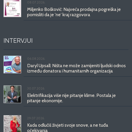
08.07.2026.
Miljenko Bošković: Najveća prodajna pogreška je
pomisliti da je 'ne' kraj razgovora
INTERVJUI
06.08.2026.
Daryl Upsall: Ništa ne može zamijeniti ljudski odnos
između donatora i humanitarnih organizacija
30.07.2026.
Elektrifikacija više nije pitanje klime. Postala je
pitanje ekonomije.
29.07.2026.
Kada odlučiš živjeti svoje snove, a ne tuđa
očekivanja