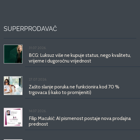
SUPERPRODAVAČ
31.07.2026.
BCG: Luksuz više ne kupuje status, nego kvalitetu,
vrijeme i dugoročnu vrijednost
27.07.2026.
Zašto slanje poruka ne funkcionira kod 70 %
trgovaca (i kako to promijeniti)
14.07.2026.
Filip Macukić: AI pismenost postaje nova prodajna
prednost