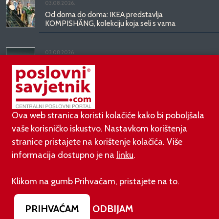
03.08.2026.
Od doma do doma: IKEA predstavlja
KOMPISHÄNG, kolekciju koja seli s vama
03.08.2026.
Kineski BYD predstavio luksuznu limuzinu veću od
Mercedesove S-klase, obećava domet do 1.000
kilometara
Ova web stranica koristi kolačiće kako bi poboljšala
vaše korisničko iskustvo. Nastavkom korištenja
stranice pristajete na korištenje kolačića. Više
informacija dostupno je na
linku
.
©
poslovni-savjetnik.com član je
Klikom na gumb Prihvaćam, pristajete na to.
Footer menu
O nama
Impressum
Uvjeti korištenja
PRIHVAĆAM
ODBIJAM
Izjava o zaštiti privatnosti