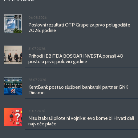
06.08.2026.
Poslovni rezultati OTP Grupe za prvo polugodište
2026. godine
31.07.2026.
Prihodi i EBITDA BOSQAR INVESTA porasli 40
posto u prvoj polovici godine
28.07.2026.
KentBank postao službeni bankarski partner GNK
Dinamo
21.07.2026.
Nisu izabrali pilote ni vojnike: evo kome bi Hrvati dali
najveće plaće