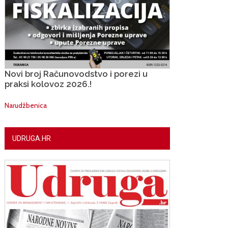
Novi broj Računovodstvo i porezi u
praksi kolovoz 2026.!
Narudžbenica
UDRUGA.HR