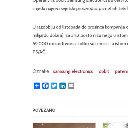
Operativna dobit Samsung Electronicsa u četvrtom
srijedu najveći svjetski proizvođač pametnih tele
U razdoblju od listopada do prosinca kompanija o
milijardu dolara), za 34,2 posto nižu nego u istom 
59.000 milijardi wona, koliko su iznosili i u isto
PS/AČ
Oznake
samsung electronics
dobit
pateni
Share
Facebook
Twitter
LinkedIn
Email
POVEZANO