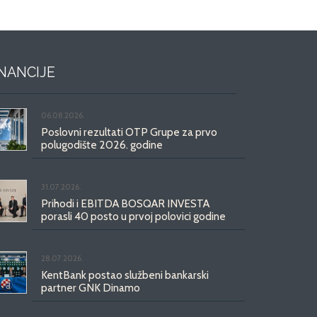
INANCIJE
06.08.2026.
Poslovni rezultati OTP Grupe za prvo
polugodište 2026. godine
31.07.2026.
Prihodi i EBITDA BOSQAR INVESTA
porasli 40 posto u prvoj polovici godine
28.07.2026.
KentBank postao službeni bankarski
partner GNK Dinamo