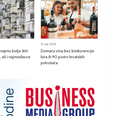
31, srp, 2026
najmu bolje štiti
Domaća vina bez konkurencije:
 ali i najmodavce
bira ih 90 posto hrvatskih
potrošača