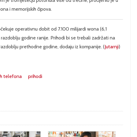
 je tromjesečju potonula više od trećine, procijenio je u
fona i memorijskih čipova.
čekuje operativnu dobit od 7.100 milijardi wona (6,1
razdoblju godine ranije. Prihodi bi se trebali zadržati na
m razdoblju prethodne godine, dodaju iz kompanije. (
Jutarnji
)
h telefona
prihodi