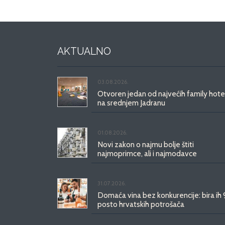
AKTUALNO
03.08.2026.
Otvoren jedan od najvećih family hote
na srednjem Jadranu
01.08.2026.
Novi zakon o najmu bolje štiti
najmoprimce, ali i najmodavce
31.07.2026.
Domaća vina bez konkurencije: bira ih
posto hrvatskih potrošača