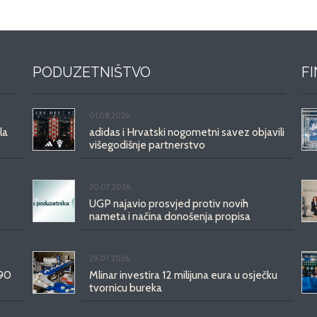
PODUZETNIŠTVO
F
01.08.2026.
la
adidas i Hrvatski nogometni savez objavili
višegodišnje partnerstvo
30.07.2026.
UGP najavio prosvjed protiv novih
nameta i načina donošenja propisa
29.07.2026.
 90
Mlinar investira 12 milijuna eura u osječku
tvornicu bureka