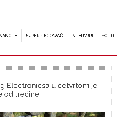
Skoči na glavni sadržaj
INANCIJE
SUPERPRODAVAČ
INTERVJUI
FOTO
 Electronicsa u četvrtom je
e od trećine