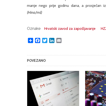
manje nego prije godinu dana, a prosječan iz
(Hina/mš)
Oznake
Hrvatski zavod za zapošljavanje
HZ
Share
Facebook
Twitter
LinkedIn
Email
POVEZANO