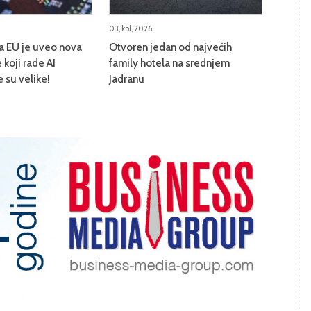
03, kol, 2026
na EU je uveo nova
Otvoren jedan od najvećih
 koji rade AI
family hotela na srednjem
e su velike!
Jadranu