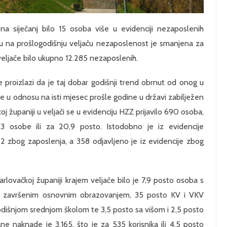
na siječanj bilo 15 osoba više u evidenciji nezaposlenih
u na prošlogodišnju veljaču nezaposlenost je smanjena za
u veljače bilo ukupno 12.285 nezaposlenih.
proizlazi da je taj dobar godišnji trend obrnut od onog u
 ove u odnosu na isti mjesec prošle godine u državi zabilježen
j županiji u veljači se u evidenciju HZZ prijavilo 690 osoba,
3 osobe ili za 20,9 posto. Istodobno je iz evidencije
 zbog zaposlenja, a 358 odjavljeno je iz evidencije zbog
lovačkoj županiji krajem veljače bilo je 7,9 posto osoba s
 završenim osnovnim obrazovanjem, 35 posto KV i VKV
dišnjom srednjom školom te 3,5 posto sa višom i 2,5 posto
 naknade je 3.165, što je za 535 korisnika ili 4,5 posto