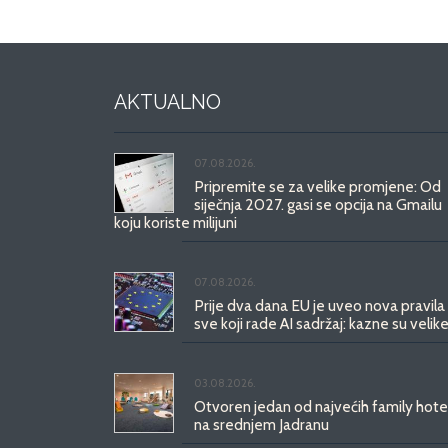
AKTUALNO
07.08.2026.
Pripremite se za velike promjene: Od
siječnja 2027. gasi se opcija na Gmailu
koju koriste milijuni
07.08.2026.
Prije dva dana EU je uveo nova pravila
sve koji rade AI sadržaj: kazne su velike
03.08.2026.
Otvoren jedan od najvećih family hote
na srednjem Jadranu