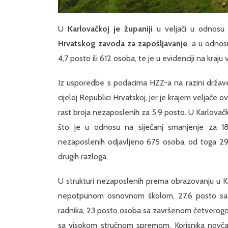
U
Karlovačkoj je županiji
u veljači u odnosu 
Hrvatskog zavoda za zapošljavanje
, a u odnos
4,7 posto ili 612 osoba, te je u evidenciji na kraj
Iz usporedbe s podacima HZZ-a na razini države 
cijeloj Republici Hrvatskoj, jer je krajem veljače
rast broja nezaposlenih za 5,9 posto. U Karlovačko
što je u odnosu na siječanj smanjenje za 18
nezaposlenih odjavljeno 675 osoba, od toga 292
drugih razloga.
U strukturi nezaposlenih prema obrazovanju u Kar
nepotpunom osnovnom školom, 27,6 posto sa
radnika, 23 posto osoba sa završenom četverogo
sa visokom stručnom spremom. Korisnika novčane