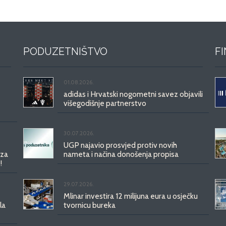
PODUZETNIŠTVO
F
01.08.2026.
adidas i Hrvatski nogometni savez objavili
višegodišnje partnerstvo
30.07.2026.
UGP najavio prosvjed protiv novih
 za
nameta i načina donošenja propisa
!
29.07.2026.
Mlinar investira 12 milijuna eura u osječku
la
tvornicu bureka