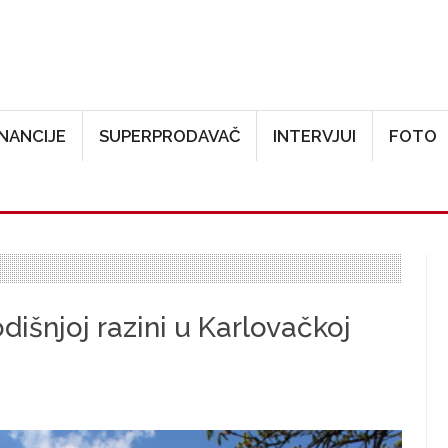
Skoči na glavni sadržaj
INANCIJE
SUPERPRODAVAČ
INTERVJUI
FOTO
išnjoj razini u Karlovačkoj