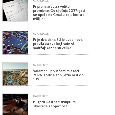
07.08.2026.
Pripremite se za velike
promjene: Od siječnja 2027. gasi
se opcija na Gmailu koju koriste
milijuni
07.08.2026.
Prije dva dana EU je uveo nova
pravila za sve koji rade AI
sadržaj: kazne su velike!
07.08.2026.
Valamar u prvih šest mjeseci
2026. godine zabilježio rast od
10%
06.08.2026.
Bugatti Destrier: skulptura
stvorena za vječnost