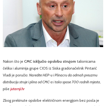
Nakon što je
CMC isključio opskrbu strujom
talionicama
čelika i aluminija grupe CIOS iz Siska gradonačelnik Pintarić
Vladi je poručio:
Naredite HEP-u i Plinacru da odmah preuzmu
distribuciju struje i plina od CMC-a i tako spase 700 radnih mjesta
,
piše
jutarnji.hr
Zbog prekinute opskrbe električnom energijom bez posla je