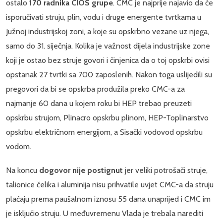
ostalo
170 radnika CIOS grupe
. CMC je najprije najavio da će
isporučivati struju, plin, vodu i druge energente tvrtkama u
Južnoj industrijskoj zoni, a koje su opskrbno vezane uz njega,
samo do 31. siječnja. Kolika je važnost dijela industrijske zone
koji je ostao bez struje govori i činjenica da o toj opskrbi ovisi
opstanak 27 tvrtki sa 700 zaposlenih. Nakon toga uslijedili su
pregovori da bi se opskrba produžila preko CMC-a za
najmanje 60 dana u kojem roku bi HEP trebao preuzeti
opskrbu strujom, Plinacro opskrbu plinom, HEP-Toplinarstvo
opskrbu električnom energijom, a Sisački vodovod opskrbu
vodom.
Na koncu
dogovor nije postignut
jer veliki potrošači struje,
talionice čelika i aluminija nisu prihvatile uvjet CMC-a da struju
plaćaju prema paušalnom iznosu 55 dana unaprijed i CMC im
je isključio struju. U međuvremenu Vlada je trebala narediti