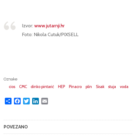
Izvor:
www.jutarnji.hr
Foto:
Nikola Cutuk/PIXSELL
Oznake
cios
CMC
dinko pintarić
HEP
Pinacro
plin
Sisak
stuja
voda
Share
Facebook
Twitter
LinkedIn
Email
POVEZANO