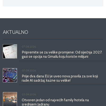
AKTUALNO
07.08.2026.
Pripremite se za velike promjene: Od siječnja 2027.
gasi se opcija na Gmailu koju koriste milijuni
07.08.2026.
Prije dva dana EU je uveo nova pravila za sve koji
rade AI sadržaj: kazne su velike!
03.08.2026.
Otvoren jedan od najvećih family hotela na
srednjem Jadranu