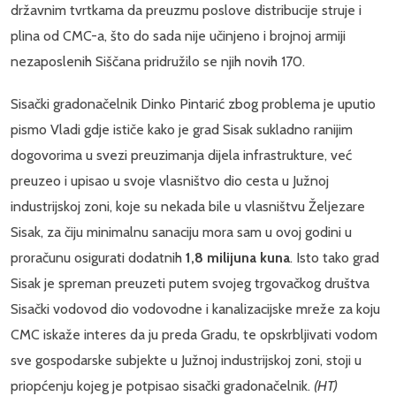
državnim tvrtkama da preuzmu poslove distribucije struje i
plina od CMC-a, što do sada nije učinjeno i brojnoj armiji
nezaposlenih Siščana pridružilo se njih novih 170.
Sisački gradonačelnik Dinko Pintarić zbog problema je uputio
pismo Vladi gdje ističe kako je grad Sisak sukladno ranijim
dogovorima u svezi preuzimanja dijela infrastrukture, već
preuzeo i upisao u svoje vlasništvo dio cesta u Južnoj
industrijskoj zoni, koje su nekada bile u vlasništvu Željezare
Sisak, za čiju minimalnu sanaciju mora sam u ovoj godini u
proračunu osigurati dodatnih
1,8 milijuna kuna
. Isto tako grad
Sisak je spreman preuzeti putem svojeg trgovačkog društva
Sisački vodovod dio vodovodne i kanalizacijske mreže za koju
CMC iskaže interes da ju preda Gradu, te opskrbljivati vodom
sve gospodarske subjekte u Južnoj industrijskoj zoni, stoji u
priopćenju kojeg je potpisao sisački gradonačelnik.
(HT)