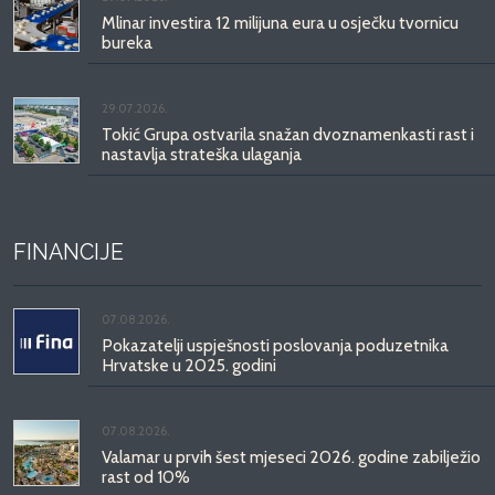
Mlinar investira 12 milijuna eura u osječku tvornicu
bureka
29.07.2026.
Tokić Grupa ostvarila snažan dvoznamenkasti rast i
nastavlja strateška ulaganja
FINANCIJE
07.08.2026.
Pokazatelji uspješnosti poslovanja poduzetnika
Hrvatske u 2025. godini
07.08.2026.
Valamar u prvih šest mjeseci 2026. godine zabilježio
rast od 10%