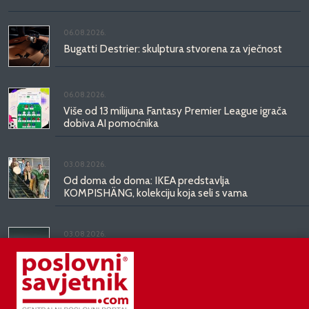
06.08.2026.
Bugatti Destrier: skulptura stvorena za vječnost
06.08.2026.
Više od 13 milijuna Fantasy Premier League igrača
dobiva AI pomoćnika
03.08.2026.
Od doma do doma: IKEA predstavlja
KOMPISHÄNG, kolekciju koja seli s vama
03.08.2026.
Kineski BYD predstavio luksuznu limuzinu veću od
Mercedesove S-klase, obećava domet do 1.000
kilometara