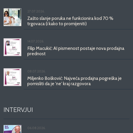
27.07.2026.
Zašto slanje poruka ne funkcionira kod 70 %
trgovaca (i kako to promijeniti)
14.07.2026.
Filip Macukić: AI pismenost postaje nova prodajna
prednost
08.07.2026.
Miljenko Bošković: Najveća prodajna pogreška je
pomisliti da je 'ne' kraj razgovora
INTERVJUI
06.08.2026.