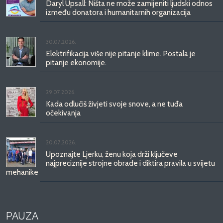
Daryl Upsall: Ništa ne može zamijeniti ljudski odnos
između donatora i humanitarnih organizacija
30.07.2026.
Elektrifikacija više nije pitanje klime. Postala je
pitanje ekonomije.
29.07.2026.
Kada odlučiš živjeti svoje snove, a ne tuđa
očekivanja
20.07.2026.
Upoznajte Ljerku, ženu koja drži ključeve
najpreciznije strojne obrade i diktira pravila u svijetu
mehanike
PAUZA