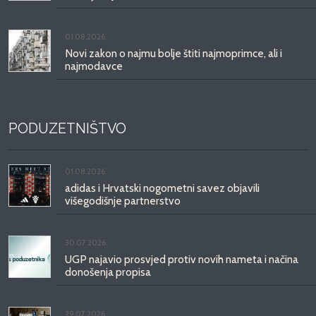
01.08.2026.
Novi zakon o najmu bolje štiti najmoprimce, ali i
najmodavce
PODUZETNIŠTVO
01.08.2026.
adidas i Hrvatski nogometni savez objavili
višegodišnje partnerstvo
30.07.2026.
UGP najavio prosvjed protiv novih nameta i načina
donošenja propisa
29.07.2026.