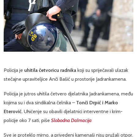
Policija je
uhitila četvoricu radnika
koji su spriječavali ulazak
stečajne upraviteljice Anči Bašić u prostorije Jadrankamena.
Policija je jutros uhitila četvero djelatnika Jadrankamena, među
kojima su i dva sindikalna čelnika –
Tonči Drpić i Marko
Eterović.
Uhićenje su obavili djelatnici interventne i krim-
policije oko 7 sati, piše
Slobodna Dalmacija
Sve je proteklo mirno, a privedeni kamenaši nisu pružali otpor.