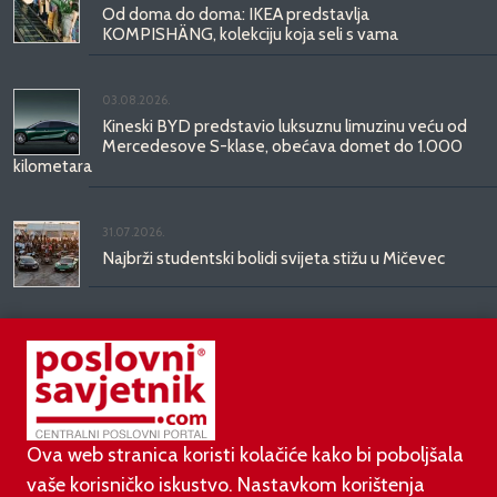
Od doma do doma: IKEA predstavlja
KOMPISHÄNG, kolekciju koja seli s vama
03.08.2026.
Kineski BYD predstavio luksuznu limuzinu veću od
Mercedesove S-klase, obećava domet do 1.000
kilometara
31.07.2026.
Najbrži studentski bolidi svijeta stižu u Mičevec
29.07.2026.
Divote Cosmetics predstavlja Hince: novo poglavlje
korejske ljepote stiže u Hrvatsku
Ova web stranica koristi kolačiće kako bi poboljšala
vaše korisničko iskustvo. Nastavkom korištenja