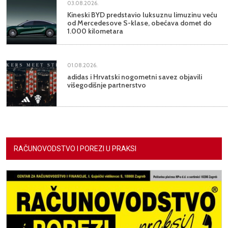
03.08.2026.
Kineski BYD predstavio luksuznu limuzinu veću
od Mercedesove S-klase, obećava domet do
1.000 kilometara
01.08.2026.
adidas i Hrvatski nogometni savez objavili
višegodišnje partnerstvo
RAČUNOVODSTVO I POREZI U PRAKSI