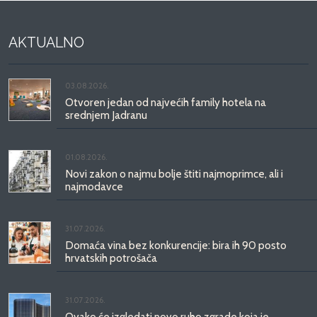
AKTUALNO
03.08.2026.
Otvoren jedan od najvećih family hotela na
srednjem Jadranu
01.08.2026.
Novi zakon o najmu bolje štiti najmoprimce, ali i
najmodavce
31.07.2026.
Domaća vina bez konkurencije: bira ih 90 posto
hrvatskih potrošača
31.07.2026.
Ovako će izgledati novo ruho zgrade koja je