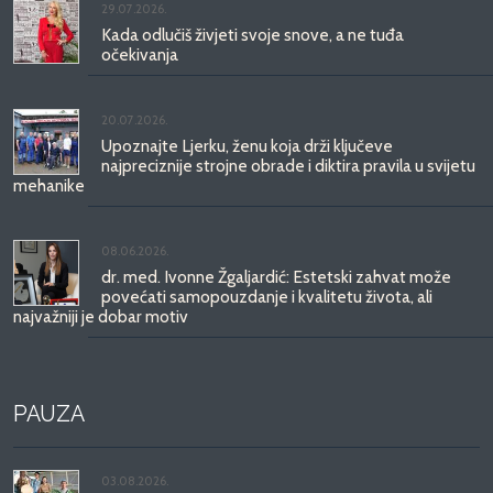
29.07.2026.
Kada odlučiš živjeti svoje snove, a ne tuđa
očekivanja
20.07.2026.
Upoznajte Ljerku, ženu koja drži ključeve
najpreciznije strojne obrade i diktira pravila u svijetu
mehanike
08.06.2026.
dr. med. Ivonne Žgaljardić: Estetski zahvat može
povećati samopouzdanje i kvalitetu života, ali
najvažniji je dobar motiv
PAUZA
03.08.2026.