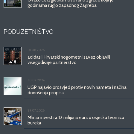
godinama ruglo zapadnog Zagreba
PODUZETNIŠTVO
01.08.2026.
adidas i Hrvatski nogometni savez objavili
višegodišnje partnerstvo
30.07.2026.
UGP najavio prosvjed protiv novih nameta i načina
donošenja propisa
29.07.2026.
Mlinar investira 12 milijuna eura u osječku tvornicu
bureka