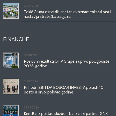
29.07.2026.
Tokić Grupa ostvarila snažan dvoznamenkasti rast i
nastavlja strateška ulaganja
FINANCIJE
06.08.2026.
Poslovni rezultati OTP Grupe za prvo polugodište
2026. godine
31.07.2026.
Prihodi i EBITDA BOSQAR INVESTA porasli 40
posto u prvoj polovici godine
28.07.2026.
KentBank postao službeni bankarski partner GNK