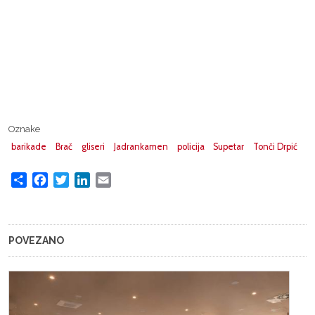
Oznake
barikade
Brač
gliseri
Jadrankamen
policija
Supetar
Tonči Drpić
Share
Facebook
Twitter
LinkedIn
Email
POVEZANO