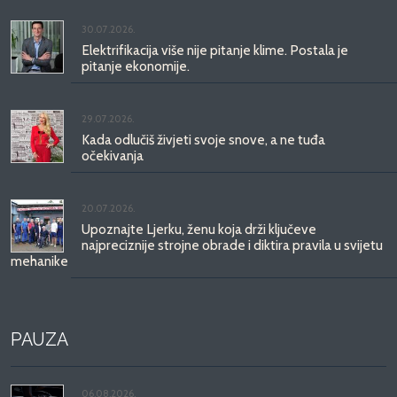
30.07.2026.
Elektrifikacija više nije pitanje klime. Postala je
pitanje ekonomije.
29.07.2026.
Kada odlučiš živjeti svoje snove, a ne tuđa
očekivanja
20.07.2026.
Upoznajte Ljerku, ženu koja drži ključeve
najpreciznije strojne obrade i diktira pravila u svijetu
mehanike
PAUZA
06.08.2026.