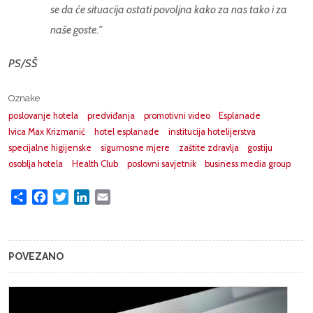
se da će situacija ostati povoljna kako za nas tako i za
naše goste
.
”
PS/SŠ
Oznake
poslovanje hotela
predviđanja
promotivni video
Esplanade
Ivica Max Krizmanić
hotel esplanade
institucija hotelijerstva
specijalne higijenske
sigurnosne mjere
zaštite zdravlja
gostiju
osoblja hotela
Health Club
poslovni savjetnik
business media group
Share
Facebook
Twitter
LinkedIn
Email
POVEZANO