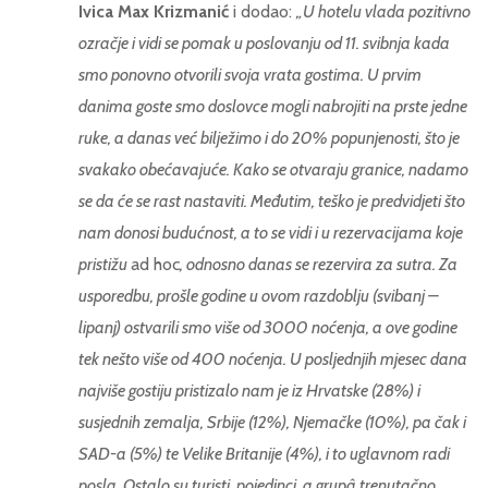
Ivica Max Krizmanić
i dodao:
„
U hotelu vlada pozitivno
ozračje i vidi se pomak u poslovanju od 11. svibnja kada
smo ponovno otvorili svoja vrata gostima. U prvim
danima goste smo doslovce mogli nabrojiti na prste jedne
ruke, a danas već bilježimo i do 20% popunjenosti, što je
svakako obećavajuće. Kako se otvaraju granice, nadamo
se da će se rast nastaviti. Međutim, teško je predvidjeti što
nam donosi budućnost, a to se vidi i u rezervacijama koje
pristižu
ad hoc
, odnosno danas se rezervira za sutra. Za
usporedbu, prošle godine u ovom razdoblju (svibanj –
lipanj) ostvarili smo više od 3000 noćenja, a ove godine
tek nešto više od 400 noćenja. U posljednjih mjesec dana
najviše gostiju pristizalo nam je iz Hrvatske (28%) i
susjednih zemalja, Srbije (12%), Njemačke (10%), pa čak i
SAD-a (5%) te Velike Britanije (4%), i to uglavnom radi
posla. Ostalo su turisti, pojedinci, a grupâ trenutačno