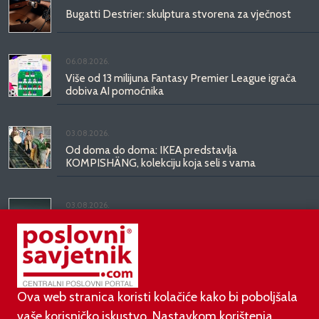
Bugatti Destrier: skulptura stvorena za vječnost
06.08.2026.
Više od 13 milijuna Fantasy Premier League igrača
dobiva AI pomoćnika
03.08.2026.
Od doma do doma: IKEA predstavlja
KOMPISHÄNG, kolekciju koja seli s vama
03.08.2026.
Kineski BYD predstavio luksuznu limuzinu veću od
Mercedesove S-klase, obećava domet do 1.000
kilometara
Ova web stranica koristi kolačiće kako bi poboljšala
vaše korisničko iskustvo. Nastavkom korištenja