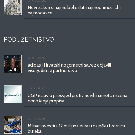
01.08.2026.
Novi zakon o najmu bolje štiti najmoprimce, ali i
najmodavce
PODUZETNIŠTVO
01.08.2026.
adidas i Hrvatski nogometni savez objavili
višegodišnje partnerstvo
30.07.2026.
UGP najavio prosvjed protiv novih nameta i načina
donošenja propisa
29.07.2026.
Mlinar investira 12 milijuna eura u osječku tvornicu
bureka