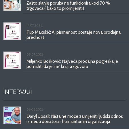
Zašto slanje poruka ne funkcionira kod 70 %
trgovaca (i kako to promijeniti)
14.07.2026.
Filip Macukić: AI pismenost postaje nova prodajna
prednost
08.07.2026.
Miljenko Bošković: Najveća prodajna pogreška je
pomisliti da je 'ne' kraj razgovora
INTERVJUI
06.08.2026.
Daryl Upsall: Ništa ne može zamijeniti ljudski odnos
između donatora i humanitarnih organizacija