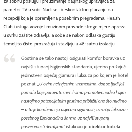
za sobnu poslugu i preuzimanje daljinskog upravljača za
pametni TV u sobi. Nudi se i beskontaktno plaćanje na
recepciji koja je opremljena posebnim pregradama. Health
Club i usluga vožnje limuzinom provode stroge mjere opreza
u svrhu zaštite zdravlja, a sobe se nakon odlaska gostiju
temeljito čiste, prozračuju i stavljaju u 48-satnu izolaciju.
Gostima se tako nastoji osigurati komfor boravka uz
najviši stupanj higijenskih standarda, ujedno pružajući
jedinstven osjećaj glamura i luksuza po kojem je hotel
poznat
. „U ovim neizvjesnim vremenima, dok se ljudi još
pomalo boje putovati, snimili smo promotivni video kojim
nastojimo potencijalnim gostima približiti ono što nudimo
– a to je kombinacija osjećaja sigurnosti, ozračja luksuza i
posebnog Esplanadina šarma uz najviši stupanj
posvećenosti detaljima
”
istaknuo je
direktor hotela