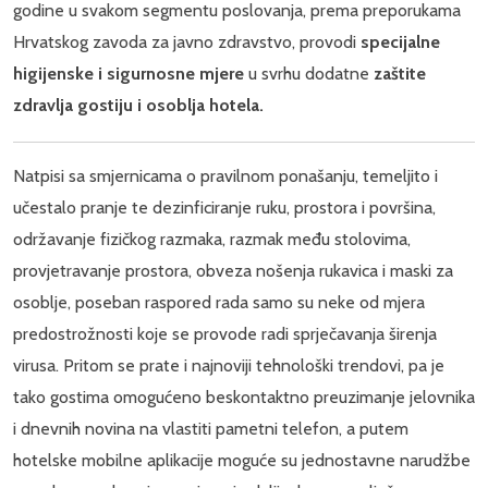
godine u svakom segmentu poslovanja, prema preporukama
Hrvatskog zavoda za javno zdravstvo, provodi
specijalne
higijenske i sigurnosne mjere
u svrhu dodatne
zaštite
zdravlja gostiju i osoblja hotela.
Natpisi sa smjernicama o pravilnom ponašanju, temeljito i
učestalo pranje te dezinficiranje ruku, prostora i površina,
održavanje fizičkog razmaka, razmak među stolovima,
provjetravanje prostora, obveza nošenja rukavica i maski za
osoblje, poseban raspored rada samo su neke od mjera
predostrožnosti koje se provode radi sprječavanja širenja
virusa. Pritom se prate i najnoviji tehnološki trendovi, pa je
tako gostima omogućeno beskontaktno preuzimanje jelovnika
i dnevnih novina na vlastiti pametni telefon, a putem
hotelske mobilne aplikacije moguće su jednostavne narudžbe