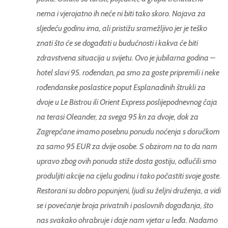
nema i vjerojatno ih neće ni biti tako skoro. Najava za
sljedeću godinu ima, ali pristižu sramežljivo jer je teško
znati što će se događati u budućnosti i kakva će biti
zdravstvena situacija u svijetu. Ovo je jubilarna godina –
hotel slavi 95. rođendan, pa smo za goste pripremili i neke
rođendanske poslastice poput Esplanadinih štrukli za
dvoje u Le Bistrou ili Orient Express poslijepodnevnog čaja
na terasi Oleander, za svega 95 kn za dvoje, dok za
Zagrepčane imamo posebnu ponudu noćenja s doručkom
za samo 95 EUR za dvije osobe. S obzirom na to da nam
upravo zbog ovih ponuda stiže dosta gostiju, odlučili smo
produljiti akcije na cijelu godinu i tako počastiti svoje goste.
Restorani su dobro popunjeni, ljudi su željni druženja, a vidi
se i povećanje broja privatnih i poslovnih događanja, što
nas svakako ohrabruje i daje nam vjetar u leđa. Nadamo