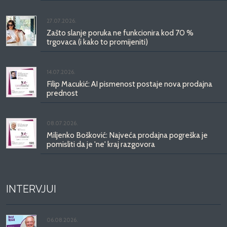
27.07.2026.
Zašto slanje poruka ne funkcionira kod 70 %
trgovaca (i kako to promijeniti)
14.07.2026.
Filip Macukić: AI pismenost postaje nova prodajna
prednost
08.07.2026.
Miljenko Bošković: Najveća prodajna pogreška je
pomisliti da je 'ne' kraj razgovora
INTERVJUI
06.08.2026.