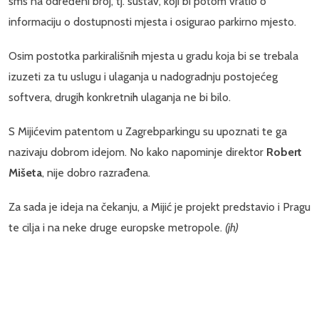
sms na određeni broj, tj. sustav, koji bi potom vratio o
informaciju o dostupnosti mjesta i osigurao parkirno mjesto.
Osim postotka parkirališnih mjesta u gradu koja bi se trebala
izuzeti za tu uslugu i ulaganja u nadogradnju postojećeg
softvera, drugih konkretnih ulaganja ne bi bilo.
S Mijićevim patentom u Zagrebparkingu su upoznati te ga
nazivaju dobrom idejom. No kako napominje direktor
Robert
Mišeta
, nije dobro razrađena.
Za sada je ideja na čekanju, a Mijić je projekt predstavio i Pragu
te cilja i na neke druge europske metropole.
(jh)