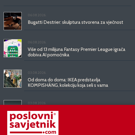
06.08.2026.
Bugatti Destrier: skulptura stvorena za vječnost
06.08.2026.
Više od 13 milijuna Fantasy Premier League igrača
dobiva AI pomoćnika
03.08.2026.
Od doma do doma: IKEA predstavlja
KOMPISHÄNG, kolekciju koja seli s vama
03.08.2026.
Kineski BYD predstavio luksuznu limuzinu veću od
Mercedesove S-klase, obećava domet do 1.000
kilometara