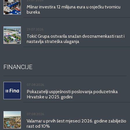
29.07.2026.
Mlinar investira 12 milijuna eura u osječku tvornicu
bureka
29.07.2026.
Tokić Grupa ostvarila snažan dvoznamenkasti rast i
nastavlja strateška ulaganja
FINANCIJE
07.08.2026.
Pokazatelji uspješnosti poslovanja poduzetnika
Hrvatske u 2025. godini
07.08.2026.
Valamar u prvih šest mjeseci 2026. godine zabilježio
rast od 10%