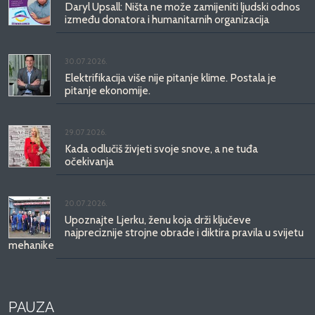
Daryl Upsall: Ništa ne može zamijeniti ljudski odnos
između donatora i humanitarnih organizacija
30.07.2026.
Elektrifikacija više nije pitanje klime. Postala je
pitanje ekonomije.
29.07.2026.
Kada odlučiš živjeti svoje snove, a ne tuđa
očekivanja
20.07.2026.
Upoznajte Ljerku, ženu koja drži ključeve
najpreciznije strojne obrade i diktira pravila u svijetu
mehanike
PAUZA