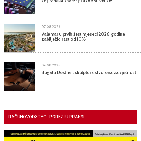
koji rade AI sadržaj: kazne su velike!
07.08.2026.
Valamar u prvih šest mjeseci 2026. godine
zabilježio rast od 10%
06.08.2026.
Bugatti Destrier: skulptura stvorena za vječnost
RAČUNOVODSTVO I POREZI U PRAKSI