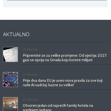
AKTUALNO
07.08.2026.
Pripremite se za velike promjene: Od siječnja 2027.
gasi se opcija na Gmailu koju koriste milijuni
07.08.2026.
Prije dva dana EU je uveo nova pravila za sve koji
rade AI sadržaj: kazne su velike!
03.08.2026.
Otvoren jedan od najvećih family hotela na
srednjem Jadranu