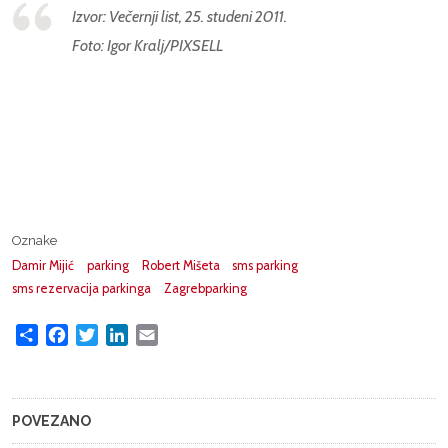
Izvor: Večernji list, 25. studeni 2011.
Foto: Igor Kralj/PIXSELL
Oznake
Damir Mijić
parking
Robert Mišeta
sms parking
sms rezervacija parkinga
Zagrebparking
Share
Facebook
Twitter
LinkedIn
Email
POVEZANO