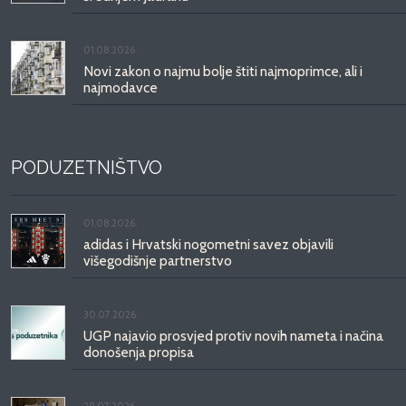
01.08.2026.
Novi zakon o najmu bolje štiti najmoprimce, ali i
najmodavce
PODUZETNIŠTVO
01.08.2026.
adidas i Hrvatski nogometni savez objavili
višegodišnje partnerstvo
30.07.2026.
UGP najavio prosvjed protiv novih nameta i načina
donošenja propisa