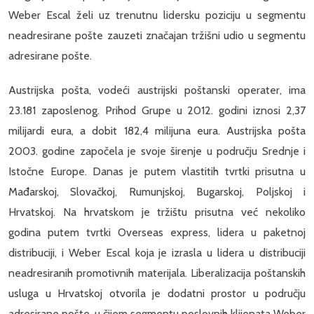
Weber Escal želi uz trenutnu lidersku poziciju u segmentu
neadresirane pošte zauzeti značajan tržišni udio u segmentu
adresirane pošte.
Austrijska pošta, vodeći austrijski poštanski operater, ima
23.181 zaposlenog. Prihod Grupe u 2012. godini iznosi 2,37
milijardi eura, a dobit 182,4 milijuna eura. Austrijska pošta
2003. godine započela je svoje širenje u području Srednje i
Istočne Europe. Danas je putem vlastitih tvrtki prisutna u
Mađarskoj, Slovačkoj, Rumunjskoj, Bugarskoj, Poljskoj i
Hrvatskoj. Na hrvatskom je tržištu prisutna već nekoliko
godina putem tvrtki Overseas express, lidera u paketnoj
distribuciji, i Weber Escal koja je izrasla u lidera u distribuciji
neadresiranih promotivnih materijala. Liberalizacija poštanskih
usluga u Hrvatskoj otvorila je dodatni prostor u području
adresirane pošte, u čijem segmentu poslovnih klijenata Weber