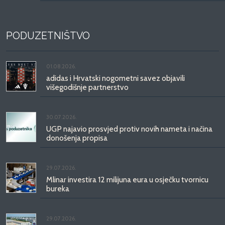
PODUZETNIŠTVO
01.08.2026.
adidas i Hrvatski nogometni savez objavili
višegodišnje partnerstvo
30.07.2026.
UGP najavio prosvjed protiv novih nameta i načina
donošenja propisa
29.07.2026.
Mlinar investira 12 milijuna eura u osječku tvornicu
bureka
29.07.2026.