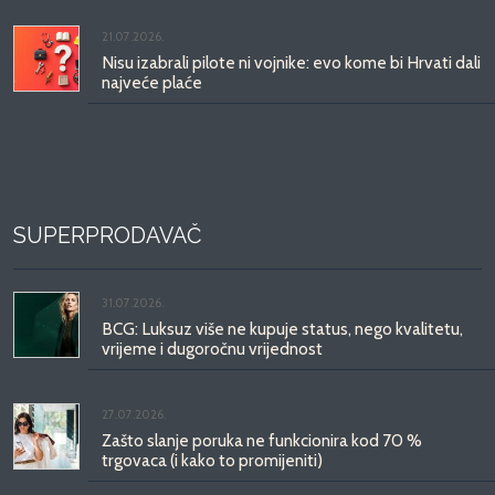
21.07.2026.
Nisu izabrali pilote ni vojnike: evo kome bi Hrvati dali
najveće plaće
SUPERPRODAVAČ
31.07.2026.
BCG: Luksuz više ne kupuje status, nego kvalitetu,
vrijeme i dugoročnu vrijednost
27.07.2026.
Zašto slanje poruka ne funkcionira kod 70 %
trgovaca (i kako to promijeniti)