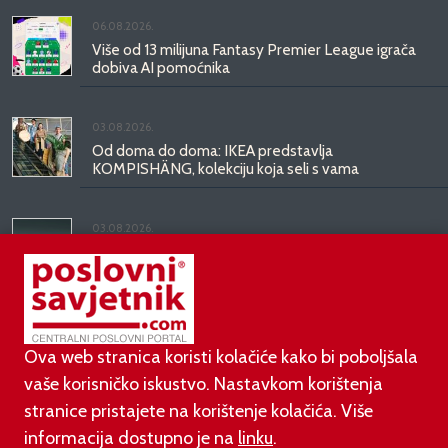
06.08.2026.
Više od 13 milijuna Fantasy Premier League igrača
dobiva AI pomoćnika
03.08.2026.
Od doma do doma: IKEA predstavlja
KOMPISHÄNG, kolekciju koja seli s vama
03.08.2026.
Kineski BYD predstavio luksuznu limuzinu veću od
Mercedesove S-klase, obećava domet do 1.000
kilometara
Ova web stranica koristi kolačiće kako bi poboljšala
vaše korisničko iskustvo. Nastavkom korištenja
stranice pristajete na korištenje kolačića. Više
informacija dostupno je na
linku
.