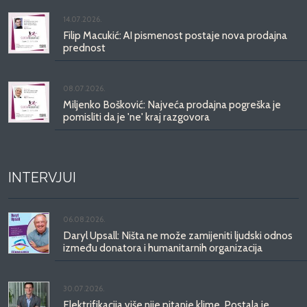
14.07.2026.
Filip Macukić: AI pismenost postaje nova prodajna
prednost
08.07.2026.
Miljenko Bošković: Najveća prodajna pogreška je
pomisliti da je 'ne' kraj razgovora
INTERVJUI
06.08.2026.
Daryl Upsall: Ništa ne može zamijeniti ljudski odnos
između donatora i humanitarnih organizacija
30.07.2026.
Elektrifikacija više nije pitanje klime. Postala je