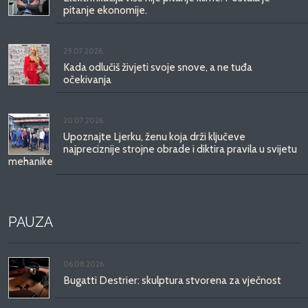
pitanje ekonomije.
29.07.2026.
Kada odlučiš živjeti svoje snove, a ne tuđa
očekivanja
20.07.2026.
Upoznajte Ljerku, ženu koja drži ključeve
najpreciznije strojne obrade i diktira pravila u svijetu
mehanike
PAUZA
06.08.2026.
Bugatti Destrier: skulptura stvorena za vječnost