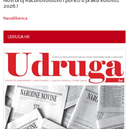
Novi broj Računovodstvo i porezi u praksi kolovoz
2026.!
Narudžbenica
UDRUGA.HR