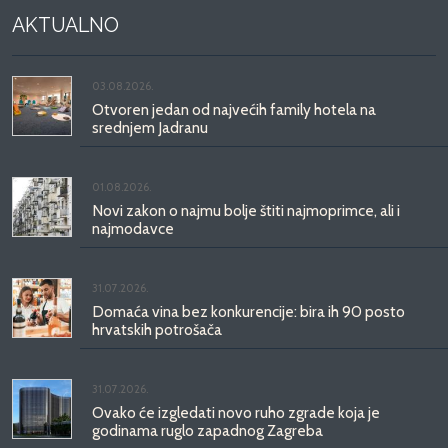
AKTUALNO
03.08.2026.
Otvoren jedan od najvećih family hotela na
srednjem Jadranu
01.08.2026.
Novi zakon o najmu bolje štiti najmoprimce, ali i
najmodavce
31.07.2026.
Domaća vina bez konkurencije: bira ih 90 posto
hrvatskih potrošača
31.07.2026.
Ovako će izgledati novo ruho zgrade koja je
godinama ruglo zapadnog Zagreba