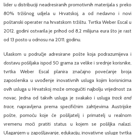
lider u distribuciji neadresiranih promotivnih materijala s preko
80% tržišnog udjela u Hrvatskoj, a od nedavno i novi
poštanski operater na hrvatskom tržištu. Tvrtka Weber Escal u
2012. godini ostvarila je prihod od 8,2 milijuna eura što je rast
od 13 posto u odnosu na 2011. godinu.
Ulaskom u područje adresirane pošte koja podrazumijeva i
dostavu pošiljaka ispod 50 grama za velike i srednje korisnike,
tvrtka Weber Escal planira značajno povećanje broja
zaposlenika u uvođenje inovativnih usluga kojim korisnicima
ovih usluga u Hrvatskoj može omogućiti najbolju vrijednost za
novac. Jedna od takvih usluga je svakako i usluga
track and
trace,
napravljena prema specifičnim zahtjevima Austrijske
pošte, pomoću koje će pošiljatelj i primatelj u realnom
vremenu moći pratiti status u kojem se pošiljka nalazi.
Ulaganjem u zapošljavanje, edukaciju, inovativne usluge tvrtka