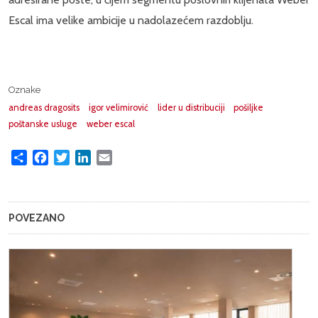
Escal ima velike ambicije u nadolazećem razdoblju.
Oznake
andreas dragosits
igor velimirović
lider u distribuciji
pošiljke
poštanske usluge
weber escal
Share
Facebook
Twitter
LinkedIn
Email
POVEZANO