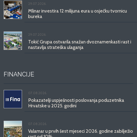
29.07.2026.
Mlinar investira 12 milijuna eura u osječku tvornicu
bureka
29.07.2026.
Tokić Grupa ostvarila snažan dvoznamenkasti rast i
nastavlja strateška ulaganja
FINANCIJE
07.08.2026.
Pokazatelji uspješnosti poslovanja poduzetnika
Hrvatske u 2025. godini
07.08.2026.
Valamar u prvih šest mjeseci 2026. godine zabilježio
rast od 10%