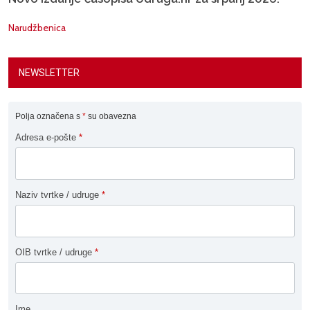
Narudžbenica
NEWSLETTER
Polja označena s
*
su obavezna
Adresa e-pošte
*
Naziv tvrtke / udruge
*
OIB tvrtke / udruge
*
Ime