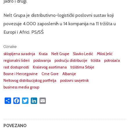
Jadro i drugi.
Nelt Grupa je distributivno-logistički poslovni sustav koji
povezuje 4.000 zaposlenih u 14 kompanija na 11 tržišta u
Europi i Africi. PS/SŠ
Oznake
sklopljena suradnja
Kraša
Nelt Grupe
Slavko Ledić
Miloš Jelić
regionalni lideri
poslovanja
području distribucije
tržišta
potrošača
rast dostupnosti
Kraševog asortimana
tržištima Srbije
Bosne i Hercegovine
Crne Gore
Albanije
Neltovog distribucijskog portfelja
poslovni savjetnik
business media group
Share
Facebook
Twitter
LinkedIn
Email
POVEZANO