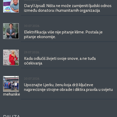
Daryl Upsall: Ništa ne može zamijeniti ljudski odnos
između donatora i humanitarnih organizacija
30.07.2026.
Elektrifikacija više nije pitanje klime. Postala je
pitanje ekonomije.
29.07.2026.
Kada odlučiš živjeti svoje snove, a ne tuđa
očekivanja
20.07.2026.
Upoznajte Ljerku, ženu koja drži ključeve
najpreciznije strojne obrade i diktira pravila u svijetu
mehanike