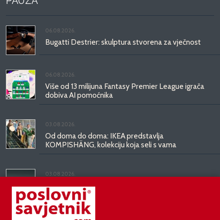
PAUZA
06.08.2026.
Bugatti Destrier: skulptura stvorena za vječnost
06.08.2026.
Više od 13 milijuna Fantasy Premier League igrača
dobiva AI pomoćnika
03.08.2026.
Od doma do doma: IKEA predstavlja
KOMPISHÄNG, kolekciju koja seli s vama
03.08.2026.
Kineski BYD predstavio luksuznu limuzinu veću od
Mercedesove S-klase, obećava domet do 1.000
kilometara