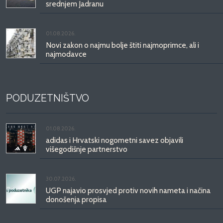
srednjem Jadranu
01.08.2026.
Novi zakon o najmu bolje štiti najmoprimce, ali i
najmodavce
PODUZETNIŠTVO
01.08.2026.
adidas i Hrvatski nogometni savez objavili
višegodišnje partnerstvo
30.07.2026.
UGP najavio prosvjed protiv novih nameta i načina
donošenja propisa