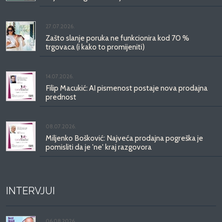
27.07.2026.
Zašto slanje poruka ne funkcionira kod 70 %
trgovaca (i kako to promijeniti)
14.07.2026.
Filip Macukić: AI pismenost postaje nova prodajna
prednost
08.07.2026.
Miljenko Bošković: Najveća prodajna pogreška je
pomisliti da je 'ne' kraj razgovora
INTERVJUI
06.08.2026.