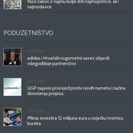
Novi zakon o najmu bolje štiti najmoprimce, ali i
najmodavce
PODUZETNIŠTVO
01.08.2026.
adidas i Hrvatski nogometni savez objavili
višegodišnje partnerstvo
30.07.2026.
UGP najavio prosvjed protiv novih nameta i načina
donošenja propisa
29.07.2026.
Mlinar investira 12 milijuna eura u osječku tvornicu
bureka