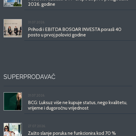
2026. godine
31.07.2026.
Prihodi i EBITDA BOSQAR INVESTA porasli 40
posto u prvoj polovici godine
SUPERPRODAVAČ
31.07.2026.
BCG: Luksuz više ne kupuje status, nego kvalitetu,
vrijeme i dugoročnu vrijednost
27.07.2026.
Zašto slanje poruka ne funkcionira kod 70 %