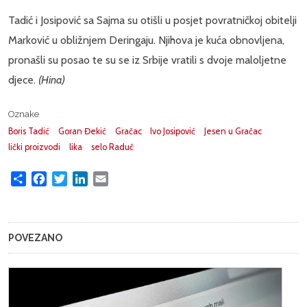
Tadić i Josipović sa Sajma su otišli u posjet povratničkoj obitelji
Marković u obližnjem Deringaju. Njihova je kuća obnovljena,
pronašli su posao te su se iz Srbije vratili s dvoje maloljetne
djece.
(Hina)
Oznake
Boris Tadić
Goran Đekić
Gračac
Ivo Josipović
Jesen u Gračac
lički proizvodi
lika
selo Raduč
Share
Facebook
Twitter
LinkedIn
Email
POVEZANO