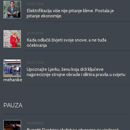
30.07.2026.
Elektrifikacija više nije pitanje klime. Postala je
pitanje ekonomije.
29.07.2026.
Kada odlučiš živjeti svoje snove, a ne tuđa
očekivanja
20.07.2026.
Upoznajte Ljerku, ženu koja drži ključeve
najpreciznije strojne obrade i diktira pravila u svijetu
mehanike
PAUZA
06.08.2026.
Bugatti Destrier: skulptura stvorena za vječnost