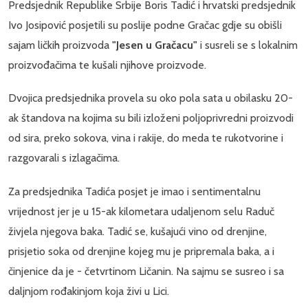
Predsjednik Republike Srbije Boris Tadić i hrvatski predsjednik
Ivo Josipović posjetili su poslije podne Gračac gdje su obišli
sajam ličkih proizvoda
"Jesen u Gračacu"
i susreli se s lokalnim
proizvođačima te kušali njihove proizvode.
Dvojica predsjednika provela su oko pola sata u obilasku 20-
ak štandova na kojima su bili izloženi poljoprivredni proizvodi
od sira, preko sokova, vina i rakije, do meda te rukotvorine i
razgovarali s izlagačima.
Za predsjednika Tadića posjet je imao i sentimentalnu
vrijednost jer je u 15-ak kilometara udaljenom selu Raduč
živjela njegova baka. Tadić se, kušajući vino od drenjine,
prisjetio soka od drenjine kojeg mu je pripremala baka, a i
činjenice da je - četvrtinom Ličanin. Na sajmu se susreo i sa
daljnjom rođakinjom koja živi u Lici.