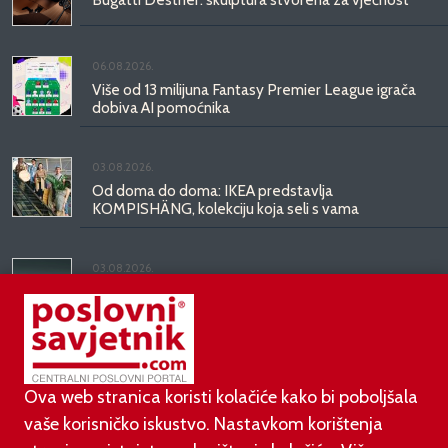
06.08.2026.
Više od 13 milijuna Fantasy Premier League igrača
dobiva AI pomoćnika
03.08.2026.
Od doma do doma: IKEA predstavlja
KOMPISHÄNG, kolekciju koja seli s vama
03.08.2026.
Kineski BYD predstavio luksuznu limuzinu veću od
Mercedesove S-klase, obećava domet do 1.000
kilometara
Ova web stranica koristi kolačiće kako bi poboljšala
vaše korisničko iskustvo. Nastavkom korištenja