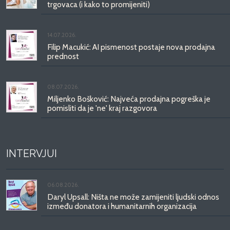
trgovaca (i kako to promijeniti)
14.07.2026.
Filip Macukić: AI pismenost postaje nova prodajna
prednost
08.07.2026.
Miljenko Bošković: Najveća prodajna pogreška je
pomisliti da je 'ne' kraj razgovora
INTERVJUI
06.08.2026.
Daryl Upsall: Ništa ne može zamijeniti ljudski odnos
između donatora i humanitarnih organizacija