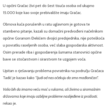
U općini Gračac živi pet do šest tisuća osoba od ukupno
15.000 koje kao svoje prebivalište imaju Gračac.
Obnova kuća porušenih u ratu uglavnom je gotova te
stambeno pitanje, kazali su domaćini predvođeni načelnikom
općine Goranom Đekićem dvojici predsjednika, nije poteškoća
u povratku raseljenih osoba, već slaba gospodarska aktivnost.
Osim prerade riba i gospodarenja šumama stanovnici općine
bave se stočarstvom i sirarstvom te uzgojem voća.
Upitan o rješavanju problema povratnika na području Gračaca
Tadić je kazao kako
"ljudi od nas očekuju da smo mađioničari".
Volio bih da imamo veću moć u rukama, ali živimo u siromašnim
državama koje imaju ozbiljne probleme naslijeđene iz prošlosti
,
rekao je.