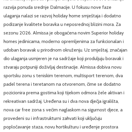
razvija ponuda srednje Dalmacije. U fokusu nove faze
ulaganja nalazi se razvoj holiday home smještaja i dodatno
podizanje kvalitete boravka u neposrednoj blizini mora. Za
sezonu 2026. Almissa je obogaćena novim Superior holiday
homes jedinicama, moderno opremljenima za funkcionalan i
udoban boravak u prirodnom okruženju. Uz smještaj, značajan
dio ulaganja usmjeren je na sadržaje koji produljuju boravak i
stvaraju potpuniji doživljaj destinacije. Almissa dobiva novu
sportsku zonu s teniskim terenom, multisport terenom, dva
padel terena i teretanom na otvorenom, čime se dodatno
pozicionira prema gostima koji tijekom odmora žele aktivan i
rekreativan sadržaj. Uređena su i dva nova dječja igrališta,
nova car free zona s većim naglaskom na sigurnost djece, a
provedeni su i infrastrukturni zahvati koji uključuju
popločavanje staza, novu hortikulturu i uređenje prostora