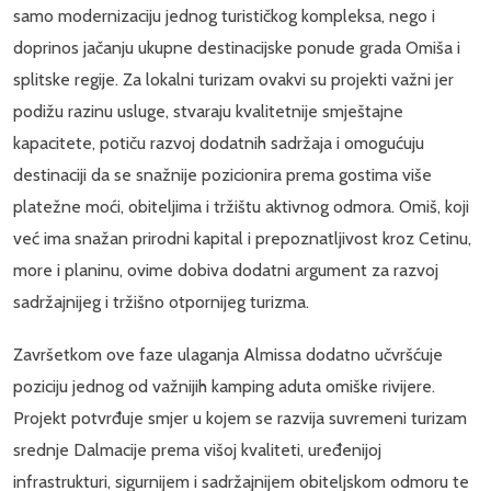
samo modernizaciju jednog turističkog kompleksa, nego i
doprinos jačanju ukupne destinacijske ponude grada Omiša i
splitske regije. Za lokalni turizam ovakvi su projekti važni jer
podižu razinu usluge, stvaraju kvalitetnije smještajne
kapacitete, potiču razvoj dodatnih sadržaja i omogućuju
destinaciji da se snažnije pozicionira prema gostima više
platežne moći, obiteljima i tržištu aktivnog odmora. Omiš, koji
već ima snažan prirodni kapital i prepoznatljivost kroz Cetinu,
more i planinu, ovime dobiva dodatni argument za razvoj
sadržajnijeg i tržišno otpornijeg turizma.
Završetkom ove faze ulaganja Almissa dodatno učvršćuje
poziciju jednog od važnijih kamping aduta omiške rivijere.
Projekt potvrđuje smjer u kojem se razvija suvremeni turizam
srednje Dalmacije prema višoj kvaliteti, uređenijoj
infrastrukturi, sigurnijem i sadržajnijem obiteljskom odmoru te