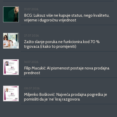
31.07.2026.
BCG: Luksuz više ne kupuje status, nego kvalitetu,
vrijeme i dugoročnu vrijednost
27.07.2026.
Zašto slanje poruka ne funkcionira kod 70 %
trgovaca (i kako to promijeniti)
14.07.2026.
Filip Macukić: AI pismenost postaje nova prodajna
prednost
08.07.2026.
Miljenko Bošković: Najveća prodajna pogreška je
pomisliti da je 'ne' kraj razgovora