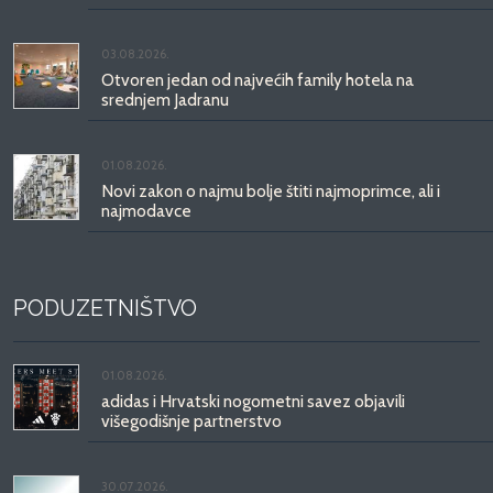
03.08.2026.
Otvoren jedan od najvećih family hotela na
srednjem Jadranu
01.08.2026.
Novi zakon o najmu bolje štiti najmoprimce, ali i
najmodavce
PODUZETNIŠTVO
01.08.2026.
adidas i Hrvatski nogometni savez objavili
višegodišnje partnerstvo
30.07.2026.