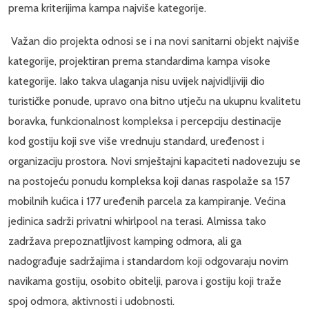
prema kriterijima kampa najviše kategorije.
Važan dio projekta odnosi se i na novi sanitarni objekt najviše
kategorije, projektiran prema standardima kampa visoke
kategorije. Iako takva ulaganja nisu uvijek najvidljiviji dio
turističke ponude, upravo ona bitno utječu na ukupnu kvalitetu
boravka, funkcionalnost kompleksa i percepciju destinacije
kod gostiju koji sve više vrednuju standard, uređenost i
organizaciju prostora. Novi smještajni kapaciteti nadovezuju se
na postojeću ponudu kompleksa koji danas raspolaže sa 157
mobilnih kućica i 177 uređenih parcela za kampiranje. Većina
jedinica sadrži privatni whirlpool na terasi. Almissa tako
zadržava prepoznatljivost kamping odmora, ali ga
nadograđuje sadržajima i standardom koji odgovaraju novim
navikama gostiju, osobito obitelji, parova i gostiju koji traže
spoj odmora, aktivnosti i udobnosti.