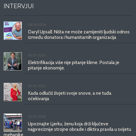
INTERVJUI
06.08.2026.
Daryl Upsall: Ništa ne može zamijeniti ljudski odnos
između donatora i humanitarnih organizacija
30.07.2026.
Elektrifikacija više nije pitanje klime. Postala je
pitanje ekonomije.
29.07.2026.
Kada odlučiš živjeti svoje snove, a ne tuđa
očekivanja
20.07.2026.
Upoznajte Ljerku, ženu koja drži ključeve
najpreciznije strojne obrade i diktira pravila u svijetu
mehanike