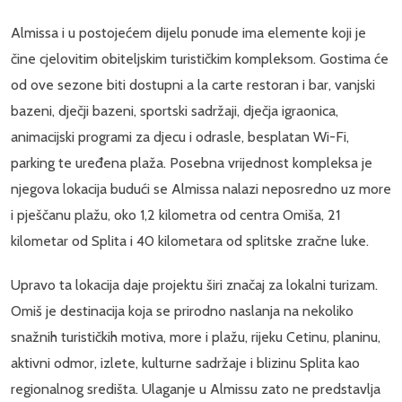
Almissa i u postojećem dijelu ponude ima elemente koji je
čine cjelovitim obiteljskim turističkim kompleksom. Gostima će
od ove sezone biti dostupni a la carte restoran i bar, vanjski
bazeni, dječji bazeni, sportski sadržaji, dječja igraonica,
animacijski programi za djecu i odrasle, besplatan Wi-Fi,
parking te uređena plaža. Posebna vrijednost kompleksa je
njegova lokacija budući se Almissa nalazi neposredno uz more
i pješčanu plažu, oko 1,2 kilometra od centra Omiša, 21
kilometar od Splita i 40 kilometara od splitske zračne luke.
Upravo ta lokacija daje projektu širi značaj za lokalni turizam.
Omiš je destinacija koja se prirodno naslanja na nekoliko
snažnih turističkih motiva, more i plažu, rijeku Cetinu, planinu,
aktivni odmor, izlete, kulturne sadržaje i blizinu Splita kao
regionalnog središta. Ulaganje u Almissu zato ne predstavlja