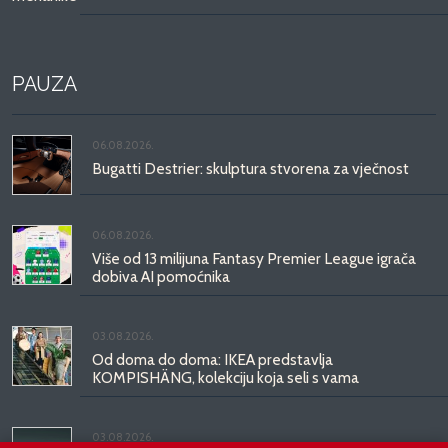
PAUZA
06.08.2026.
Bugatti Destrier: skulptura stvorena za vječnost
06.08.2026.
Više od 13 milijuna Fantasy Premier League igrača
dobiva AI pomoćnika
03.08.2026.
Od doma do doma: IKEA predstavlja
KOMPISHÄNG, kolekciju koja seli s vama
03.08.2026.