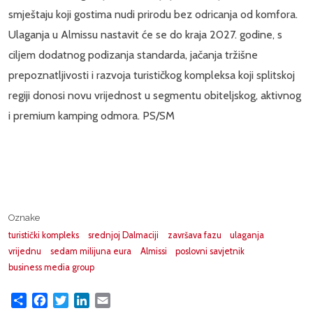
smještaju koji gostima nudi prirodu bez odricanja od komfora.
Ulaganja u Almissu nastavit će se do kraja 2027. godine, s
ciljem dodatnog podizanja standarda, jačanja tržišne
prepoznatljivosti i razvoja turističkog kompleksa koji splitskoj
regiji donosi novu vrijednost u segmentu obiteljskog, aktivnog
i premium kamping odmora. PS/SM
Oznake
turistički kompleks
srednjoj Dalmaciji
završava fazu
ulaganja
vrijednu
sedam milijuna eura
Almissi
poslovni savjetnik
business media group
Share
Facebook
Twitter
LinkedIn
Email