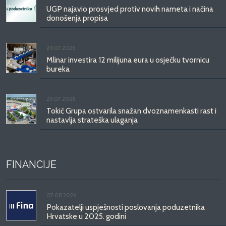
UGP najavio prosvjed protiv novih nameta i načina
donošenja propisa
29.07.2026.
Mlinar investira 12 milijuna eura u osječku tvornicu
bureka
29.07.2026.
Tokić Grupa ostvarila snažan dvoznamenkasti rast i
nastavlja strateška ulaganja
FINANCIJE
07.08.2026.
Pokazatelji uspješnosti poslovanja poduzetnika
Hrvatske u 2025. godini