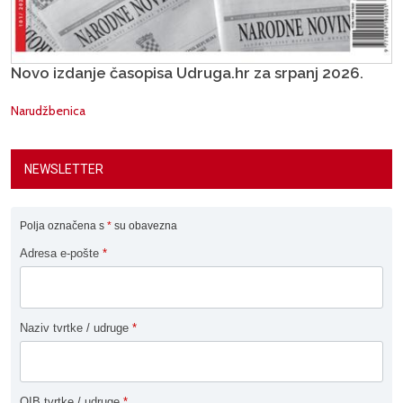
Novo izdanje časopisa Udruga.hr za srpanj 2026.
Narudžbenica
NEWSLETTER
Polja označena s
*
su obavezna
Adresa e-pošte
*
Naziv tvrtke / udruge
*
OIB tvrtke / udruge
*