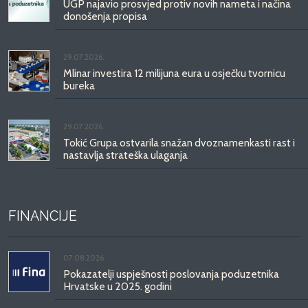
UGP najavio prosvjed protiv novih nameta i načina
donošenja propisa
29.07.2026.
Mlinar investira 12 milijuna eura u osječku tvornicu
bureka
29.07.2026.
Tokić Grupa ostvarila snažan dvoznamenkasti rast i
nastavlja strateška ulaganja
FINANCIJE
07.08.2026.
Pokazatelji uspješnosti poslovanja poduzetnika
Hrvatske u 2025. godini