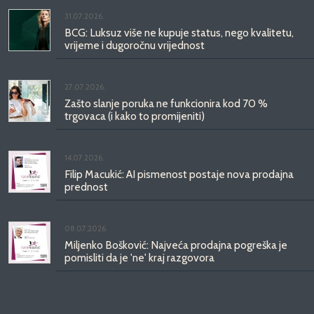
31.07.2026.
BCG: Luksuz više ne kupuje status, nego kvalitetu,
vrijeme i dugoročnu vrijednost
27.07.2026.
Zašto slanje poruka ne funkcionira kod 70 %
trgovaca (i kako to promijeniti)
14.07.2026.
Filip Macukić: AI pismenost postaje nova prodajna
prednost
08.07.2026.
Miljenko Bošković: Najveća prodajna pogreška je
pomisliti da je 'ne' kraj razgovora