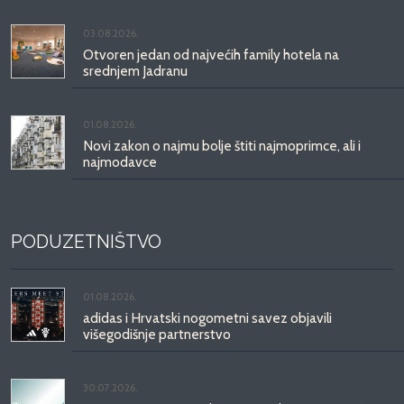
03.08.2026.
Otvoren jedan od najvećih family hotela na
srednjem Jadranu
01.08.2026.
Novi zakon o najmu bolje štiti najmoprimce, ali i
najmodavce
PODUZETNIŠTVO
01.08.2026.
adidas i Hrvatski nogometni savez objavili
višegodišnje partnerstvo
30.07.2026.