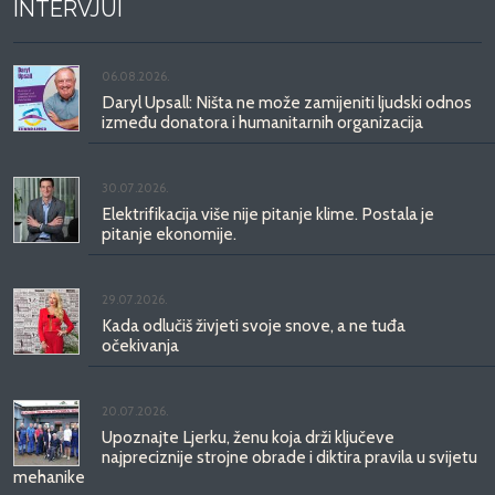
INTERVJUI
06.08.2026.
Daryl Upsall: Ništa ne može zamijeniti ljudski odnos
između donatora i humanitarnih organizacija
30.07.2026.
Elektrifikacija više nije pitanje klime. Postala je
pitanje ekonomije.
29.07.2026.
Kada odlučiš živjeti svoje snove, a ne tuđa
očekivanja
20.07.2026.
Upoznajte Ljerku, ženu koja drži ključeve
najpreciznije strojne obrade i diktira pravila u svijetu
mehanike