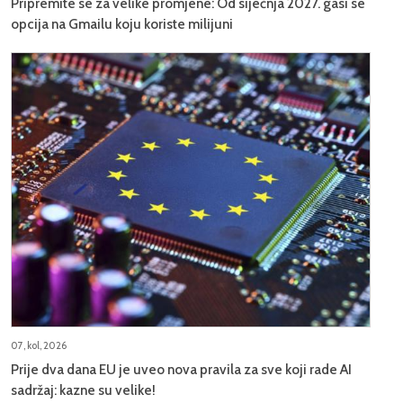
Pripremite se za velike promjene: Od siječnja 2027. gasi se
opcija na Gmailu koju koriste milijuni
07, kol, 2026
Prije dva dana EU je uveo nova pravila za sve koji rade AI
sadržaj: kazne su velike!