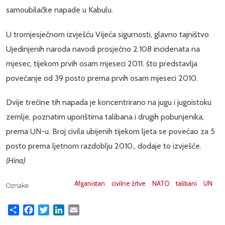
samoubilačke napade u Kabulu.
U tromjesječnom izvješću Vijeća sigurnosti, glavno tajništvo
Ujedinjenih naroda navodi prosječno 2.108 incidenata na
mjesec, tijekom prvih osam mjeseci 2011. što predstavlja
povećanje od 39 posto prema prvih osam mjeseci 2010.
Dvije trećine tih napada je koncentrirano na jugu i jugoistoku
zemlje, poznatim uporištima talibana i drugih pobunjenika,
prema UN-u. Broj civila ubijenih tijekom ljeta se povećao za 5
posto prema ljetnom razdoblju 2010., dodaje to izvješće.
(Hina)
Afganistan
civilne žrtve
NATO
talibani
UN
Oznake
Share
Facebook
Twitter
LinkedIn
Email