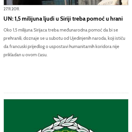
27.11.2011.
UN: 1,5 milijuna ljudi u Siriji treba pomoć u hrani
Oko 1,5 milijuna Sirijaca treba međunarodna pomoć da bi se
prehranili, doznaje se u subotu od Ujedinjenih naroda, koji ističu
da francuski prijedlog o uspostavi humanitarnih koridora nije
prikladan u ovom času.