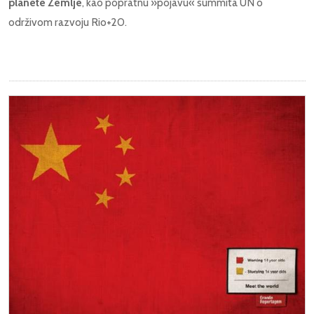
planete Zemlje
, kao popratnu »pojavu« summita UN o
održivom razvoju Rio+20.