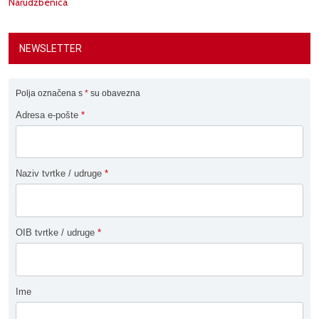
Narudžbenica
NEWSLETTER
Polja označena s
*
su obavezna
Adresa e-pošte
*
Naziv tvrtke / udruge
*
OIB tvrtke / udruge
*
Ime