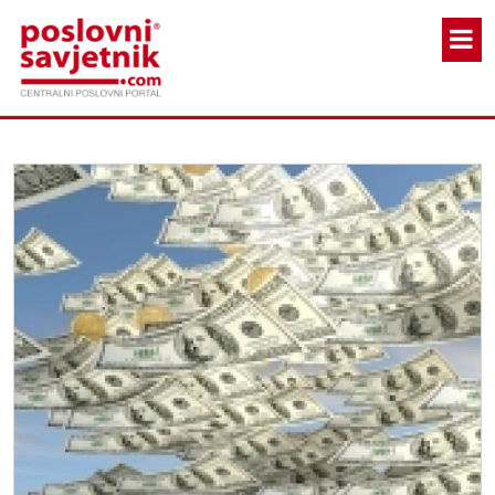
Skoči na glavni sadržaj