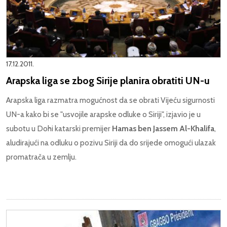
17.12.2011.
Arapska liga se zbog Sirije planira obratiti UN-u
Arapska liga razmatra mogućnost da se obrati Vijeću sigurnosti
UN-a kako bi se "usvojile arapske odluke o Siriji", izjavio je u
subotu u Dohi katarski premijer
Hamas ben Jassem Al-Khalifa
,
aludirajući na odluku o pozivu Siriji da do srijede omogući ulazak
promatrača u zemlju.