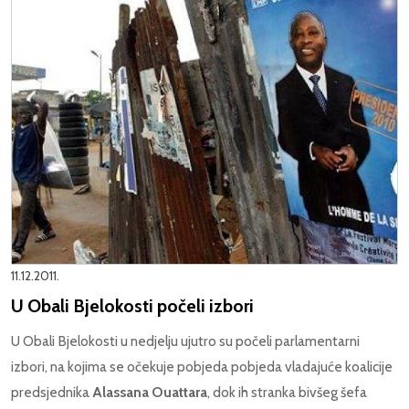
11.12.2011.
U Obali Bjelokosti počeli izbori
U Obali Bjelokosti u nedjelju ujutro su počeli parlamentarni
izbori, na kojima se očekuje pobjeda pobjeda vladajuće koalicije
predsjednika
Alassana Ouattara
, dok ih stranka bivšeg šefa