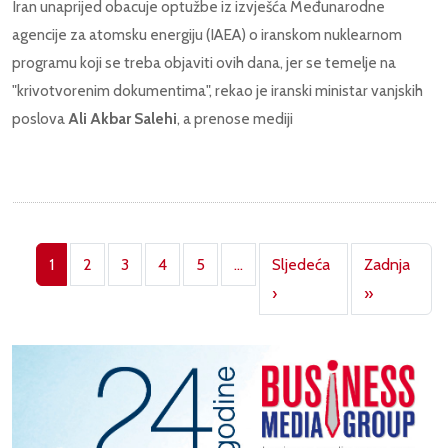
Iran unaprijed obacuje optužbe iz izvješća Međunarodne
agencije za atomsku energiju (IAEA) o iranskom nuklearnom
programu koji se treba objaviti ovih dana, jer se temelje na
"krivotvorenim dokumentima", rekao je iranski ministar vanjskih
poslova
Ali Akbar Salehi
, a prenose mediji
Pagination
1
2
3
4
5
…
Sljedeća
Zadnja
Next page
Last page
›
»