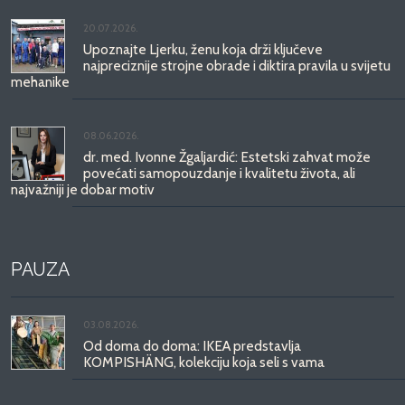
20.07.2026.
Upoznajte Ljerku, ženu koja drži ključeve
najpreciznije strojne obrade i diktira pravila u svijetu
mehanike
08.06.2026.
dr. med. Ivonne Žgaljardić: Estetski zahvat može
povećati samopouzdanje i kvalitetu života, ali
najvažniji je dobar motiv
PAUZA
03.08.2026.
Od doma do doma: IKEA predstavlja
KOMPISHÄNG, kolekciju koja seli s vama