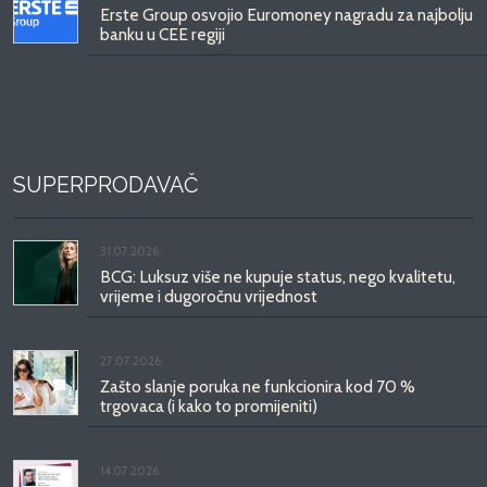
Erste Group osvojio Euromoney nagradu za najbolju
banku u CEE regiji
SUPERPRODAVAČ
31.07.2026.
BCG: Luksuz više ne kupuje status, nego kvalitetu,
vrijeme i dugoročnu vrijednost
27.07.2026.
Zašto slanje poruka ne funkcionira kod 70 %
trgovaca (i kako to promijeniti)
14.07.2026.