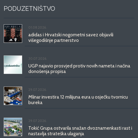
PODUZETNIŠTVO
01.08.2026.
adidas i Hrvatski nogometni savez objavili
višegodišnje partnerstvo
30.07.2026.
UGP najavio prosvjed protiv novih nameta i načina
donošenja propisa
29.07.2026.
Mlinar investira 12 milijuna eura u osječku tvornicu
bureka
29.07.2026.
Tokić Grupa ostvarila snažan dvoznamenkasti rast i
nastavlja strateška ulaganja