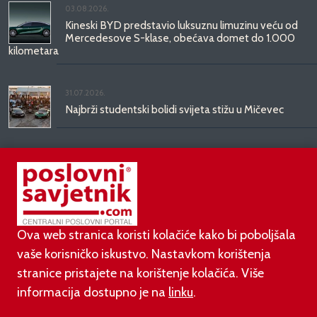
03.08.2026.
Kineski BYD predstavio luksuznu limuzinu veću od
Mercedesove S-klase, obećava domet do 1.000
kilometara
31.07.2026.
Najbrži studentski bolidi svijeta stižu u Mičevec
29.07.2026.
Divote Cosmetics predstavlja Hince: novo poglavlje
korejske ljepote stiže u Hrvatsku
Ova web stranica koristi kolačiće kako bi poboljšala
vaše korisničko iskustvo. Nastavkom korištenja
stranice pristajete na korištenje kolačića. Više
informacija dostupno je na
linku
.
©
poslovni-savjetnik.com član je