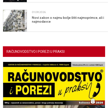
01.08.2026.
Novi zakon o najmu bolje štiti najmoprimce, ali i
najmodavce
RAČUNOVODSTVO I POREZI U PRAKSI