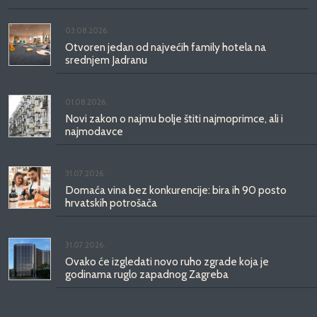
03.08.2026.
Otvoren jedan od najvećih family hotela na
srednjem Jadranu
01.08.2026.
Novi zakon o najmu bolje štiti najmoprimce, ali i
najmodavce
31.07.2026.
Domaća vina bez konkurencije: bira ih 90 posto
hrvatskih potrošača
31.07.2026.
Ovako će izgledati novo ruho zgrade koja je
godinama ruglo zapadnog Zagreba