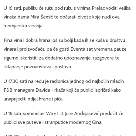
U 16 sati, publiku će ruku pod ruku s vinima Prelac voditi velika
vinska dama Mira Šemić te dočarati divote koje nudi ova
momjanska vinarija.
Fina vina i dobra hrana još su bolji kada ih se kuša u društvu
vinara i proizvođača, pa će gosti Eventa sat vremena pauze
sigurno iskoristiti za dodatno upoznavanje, razgovore te
sklapanje poznanstava i poslova.
U 17.30 sati na redu je radionica jednog od najboljih mladih
F&B managera Davida Hrkača koji će publici ispričati kako
unaprijediti odjel hrane i pića.
U 18 sati, sommelier WSET 3, Jure Andrijašević predočit će
publici sve puteve i stranputice modernog Gina.