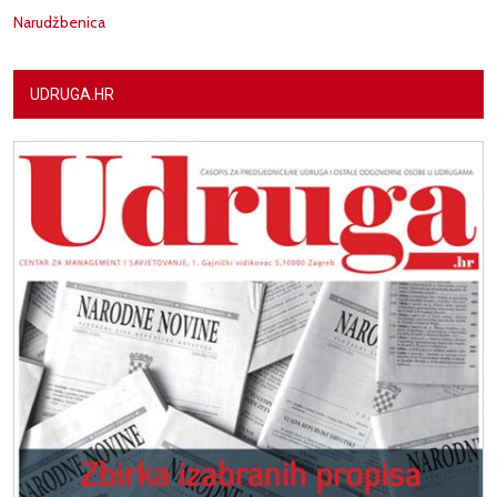
Narudžbenica
UDRUGA.HR