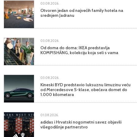
03.08.2026.
Otvoren jedan od najvećih family hotela na
srednjem Jadranu
03.08.2026.
Od doma do doma: IKEA predstavlja
KOMPISHÄNG, kolekciju koja seli s vama
03.08.2026.
Kineski BYD predstavio luksuznu limuzinu veću
od Mercedesove S-klase, obećava domet do
1.000 kilometara
01.08.2026.
adidas i Hrvatski nogometni savez objavili
višegodišnje partnerstvo