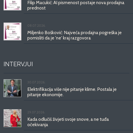
Filip Macukić: AI pismenost postaje nova prodajna
prednost
08.07.2026.
Miljenko Bošković: Najveća prodajna pogreška je
pomisliti da je 'ne' kraj razgovora
INTERVJUI
30.07.2026.
Elektrifikacija više nije pitanje klime. Postala je
pitanje ekonomije.
29.07.2026.
Kada odlučiš živjeti svoje snove, a ne tuđa
očekivanja