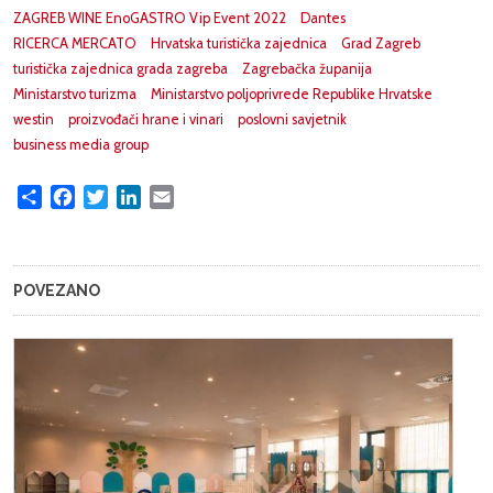
ZAGREB WINE EnoGASTRO Vip Event 2022
Dantes
RICERCA MERCATO
Hrvatska turistička zajednica
Grad Zagreb
turistička zajednica grada zagreba
Zagrebačka županija
Ministarstvo turizma
Ministarstvo poljoprivrede Republike Hrvatske
westin
proizvođači hrane i vinari
poslovni savjetnik
business media group
Share
Facebook
Twitter
LinkedIn
Email
POVEZANO