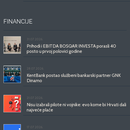
FINANCIJE
31.07.2026.
Prihodi i EBITDA BOSQAR INVESTA porasli 40
posto u prvoj polovici godine
28.07.2026.
KentBank postao službeni bankarski partner GNK
Dinamo
21.07.2026.
Nisu izabrali pilote ni vojnike: evo kome bi Hrvati dali
najveće plaće
17.07.2026.