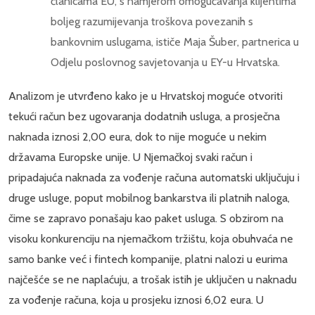
članicama EU, s namjerom omogućavanja klijentima
boljeg razumijevanja troškova povezanih s
bankovnim uslugama, ističe Maja Šuber, partnerica u
Odjelu poslovnog savjetovanja u EY-u Hrvatska.
Analizom je utvrđeno kako je u Hrvatskoj moguće otvoriti
tekući račun bez ugovaranja dodatnih usluga, a prosječna
naknada iznosi 2,00 eura, dok to nije moguće u nekim
državama Europske unije. U Njemačkoj svaki račun i
pripadajuća naknada za vođenje računa automatski uključuju i
druge usluge, poput mobilnog bankarstva ili platnih naloga,
čime se zapravo ponašaju kao paket usluga. S obzirom na
visoku konkurenciju na njemačkom tržištu, koja obuhvaća ne
samo banke već i fintech kompanije, platni nalozi u eurima
najčešće se ne naplaćuju, a trošak istih je uključen u naknadu
za vođenje računa, koja u prosjeku iznosi 6,02 eura. U