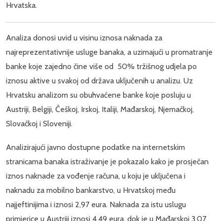
Hrvatska.
Analiza donosi uvid u visinu iznosa naknada za
najreprezentativnije usluge banaka, a uzimajući u promatranje
banke koje zajedno čine više od 50% tržišnog udjela po
iznosu aktive u svakoj od država uključenih u analizu. Uz
Hrvatsku analizom su obuhvaćene banke koje posluju u
Austriji, Belgiji, Češkoj, Irskoj, Italiji, Mađarskoj, Njemačkoj,
Slovačkoj i Sloveniji.
Analizirajući javno dostupne podatke na internetskim
stranicama banaka istraživanje je pokazalo kako je prosječan
iznos naknade za vođenje računa, u koju je uključena i
naknadu za mobilno bankarstvo, u Hrvatskoj među
najjeftinijima i iznosi 2,97 eura. Naknada za istu uslugu
primjerice u Austriji iznosi 4,49 eura, dok je u Mađarskoj 3,07