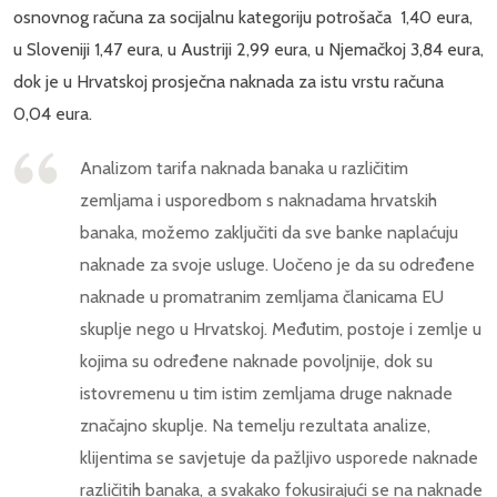
osnovnog računa za socijalnu kategoriju potrošača 1,40 eura,
u Sloveniji 1,47 eura, u Austriji 2,99 eura, u Njemačkoj 3,84 eura,
dok je u Hrvatskoj prosječna naknada za istu vrstu računa
0,04 eura.
Analizom tarifa naknada banaka u različitim
zemljama i usporedbom s naknadama hrvatskih
banaka, možemo zaključiti da sve banke naplaćuju
naknade za svoje usluge. Uočeno je da su određene
naknade u promatranim zemljama članicama EU
skuplje nego u Hrvatskoj. Međutim, postoje i zemlje u
kojima su određene naknade povoljnije, dok su
istovremenu u tim istim zemljama druge naknade
značajno skuplje. Na temelju rezultata analize,
klijentima se savjetuje da pažljivo usporede naknade
različitih banaka, a svakako fokusirajući se na naknade