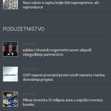
Novi zakon o najmu bolje štiti najmoprimce, ali i
najmodavce
PODUZETNIŠTVO
01.08.2026.
adidas i Hrvatski nogometni savez objavili
višegodišnje partnerstvo
30.07.2026.
UGP najavio prosvjed protiv novih nameta i načina
donošenja propisa
29.07.2026.
Mlinar investira 12 milijuna eura u osječku tvornicu
bureka