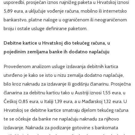
usporedbi, prosječan iznos najnižeg paketa u Hrvatskoj iznosi
5,89 eura, a uključuje vođenje računa, mobilno ili internetsko
bankarstvo, platne naloge u ograničenom ili neograničenom
broju i ostale usluge definirane paketom.
Debitne kartice u Hrvatskoj dio tekućeg računa, u
pojedinim zemljama banke ih dodatno naplaćuju
Provedenom analizom usluge izdavanja debitnih kartica
utvrđeno je kako se isto u nizu zemalja dodatno naplaćuje,
bilo kroz naknadu za izdavanje ili godišnju članarinu. Prosječna
članarina za debitnu karticu tako u Austriji iznosi 1,55 eura, u
Češkoj 0,85 eura, u Italiji 1,39 eura, a u Mađarskoj 1,32 eura. U
Hrvatskoj se debitne kartice smatraju dijelom tekućeg računa
te se očekuje da banke ne naplaćuju naknadu za njihovo
izdavanje. Naknada za podizanje gotovine s bankomata