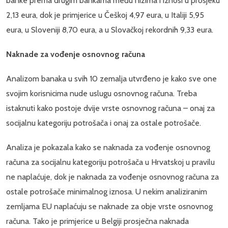
banke prema drugim bankama među nižima i iznosi u prosjeku
2,13 eura, dok je primjerice u Češkoj 4,97 eura, u Italiji 5,95
eura, u Sloveniji 8,70 eura, a u Slovačkoj rekordnih 9,33 eura.
Naknade za vođenje osnovnog računa
Analizom banaka u svih 10 zemalja utvrđeno je kako sve one
svojim korisnicima nude uslugu osnovnog računa. Treba
istaknuti kako postoje dvije vrste osnovnog računa – onaj za
socijalnu kategoriju potrošača i onaj za ostale potrošače.
Analiza je pokazala kako se naknada za vođenje osnovnog
računa za socijalnu kategoriju potrošača u Hrvatskoj u pravilu
ne naplaćuje, dok je naknada za vođenje osnovnog računa za
ostale potrošače minimalnog iznosa. U nekim analiziranim
zemljama EU naplaćuju se naknade za obje vrste osnovnog
računa. Tako je primjerice u Belgiji prosječna naknada