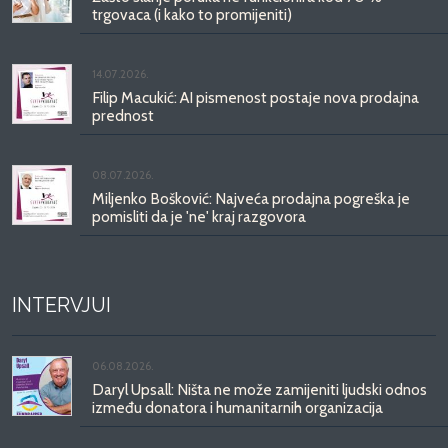
trgovaca (i kako to promijeniti)
14.07.2026.
Filip Macukić: AI pismenost postaje nova prodajna
prednost
08.07.2026.
Miljenko Bošković: Najveća prodajna pogreška je
pomisliti da je 'ne' kraj razgovora
INTERVJUI
06.08.2026.
Daryl Upsall: Ništa ne može zamijeniti ljudski odnos
između donatora i humanitarnih organizacija