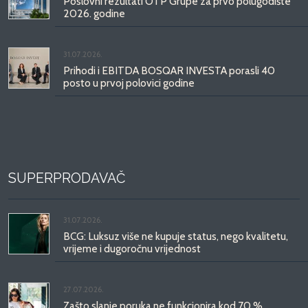
Poslovni rezultati OTP Grupe za prvo polugodište
2026. godine
31.07.2026.
Prihodi i EBITDA BOSQAR INVESTA porasli 40
posto u prvoj polovici godine
SUPERPRODAVAČ
31.07.2026.
BCG: Luksuz više ne kupuje status, nego kvalitetu,
vrijeme i dugoročnu vrijednost
27.07.2026.
Zašto slanje poruka ne funkcionira kod 70 %