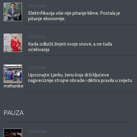
30.07.2026.
Elektrifikacija više nije pitanje klime. Postala je
pitanje ekonomije.
29.07.2026.
Kada odlučiš živjeti svoje snove, a ne tuđa
očekivanja
20.07.2026.
Upoznajte Ljerku, ženu koja drži ključeve
najpreciznije strojne obrade i diktira pravila u svijetu
mehanike
PAUZA
06.08.2026.