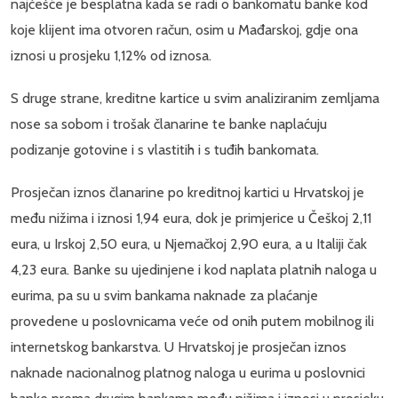
najčešće je besplatna kada se radi o bankomatu banke kod
koje klijent ima otvoren račun, osim u Mađarskoj, gdje ona
iznosi u prosjeku 1,12% od iznosa.
S druge strane, kreditne kartice u svim analiziranim zemljama
nose sa sobom i trošak članarine te banke naplaćuju
podizanje gotovine i s vlastitih i s tuđih bankomata.
Prosječan iznos članarine po kreditnoj kartici u Hrvatskoj je
među nižima i iznosi 1,94 eura, dok je primjerice u Češkoj 2,11
eura, u Irskoj 2,50 eura, u Njemačkoj 2,90 eura, a u Italiji čak
4,23 eura. Banke su ujedinjene i kod naplata platnih naloga u
eurima, pa su u svim bankama naknade za plaćanje
provedene u poslovnicama veće od onih putem mobilnog ili
internetskog bankarstva. U Hrvatskoj je prosječan iznos
naknade nacionalnog platnog naloga u eurima u poslovnici