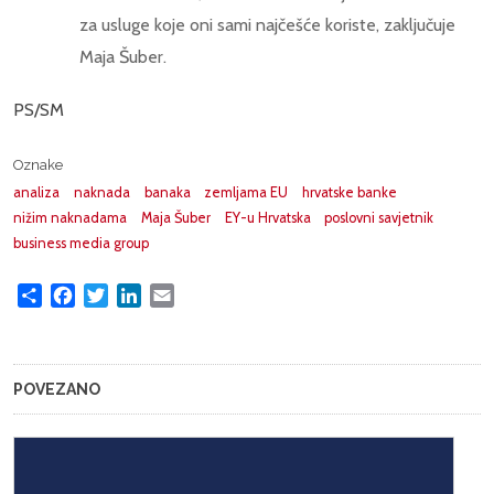
za usluge koje oni sami najčešće koriste, zaključuje
Maja Šuber.
PS/SM
Oznake
analiza
naknada
banaka
zemljama EU
hrvatske banke
nižim naknadama
Maja Šuber
EY-u Hrvatska
poslovni savjetnik
business media group
Share
Facebook
Twitter
LinkedIn
Email
POVEZANO