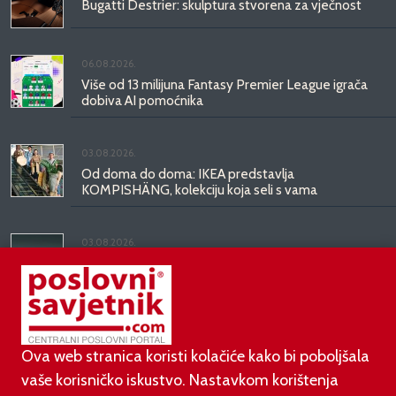
Bugatti Destrier: skulptura stvorena za vječnost
06.08.2026.
Više od 13 milijuna Fantasy Premier League igrača
dobiva AI pomoćnika
03.08.2026.
Od doma do doma: IKEA predstavlja
KOMPISHÄNG, kolekciju koja seli s vama
03.08.2026.
Kineski BYD predstavio luksuznu limuzinu veću od
Mercedesove S-klase, obećava domet do 1.000
kilometara
Ova web stranica koristi kolačiće kako bi poboljšala
vaše korisničko iskustvo. Nastavkom korištenja