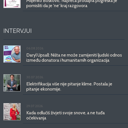
Miljenko Bošković: Najveća prodajna pogreška je
pomisliti da je 'ne' kraj razgovora
INTERVJUI
06.08.2026.
Daryl Upsall: Ništa ne može zamijeniti ljudski odnos
između donatora i humanitarnih organizacija
30.07.2026.
Elektrifikacija više nije pitanje klime. Postala je
pitanje ekonomije.
29.07.2026.
Kada odlučiš živjeti svoje snove, a ne tuđa
očekivanja