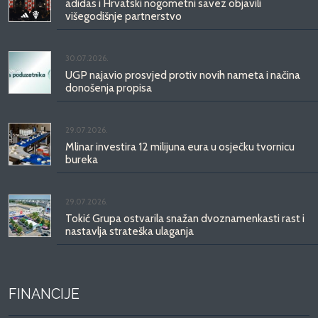
adidas i Hrvatski nogometni savez objavili
višegodišnje partnerstvo
30.07.2026.
UGP najavio prosvjed protiv novih nameta i načina
donošenja propisa
29.07.2026.
Mlinar investira 12 milijuna eura u osječku tvornicu
bureka
29.07.2026.
Tokić Grupa ostvarila snažan dvoznamenkasti rast i
nastavlja strateška ulaganja
FINANCIJE