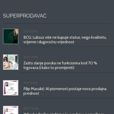
SUPERPRODAVAČ
31.07.2026.
BCG: Luksuz više ne kupuje status, nego kvalitetu,
vrijeme i dugoročnu vrijednost
27.07.2026.
Zašto slanje poruka ne funkcionira kod 70 %
trgovaca (i kako to promijeniti)
14.07.2026.
Filip Macukić: AI pismenost postaje nova prodajna
prednost
08.07.2026.