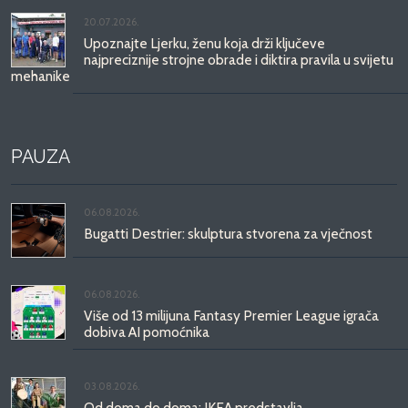
20.07.2026.
Upoznajte Ljerku, ženu koja drži ključeve
najpreciznije strojne obrade i diktira pravila u svijetu
mehanike
PAUZA
06.08.2026.
Bugatti Destrier: skulptura stvorena za vječnost
06.08.2026.
Više od 13 milijuna Fantasy Premier League igrača
dobiva AI pomoćnika
03.08.2026.
Od doma do doma: IKEA predstavlja