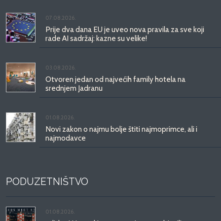
07.08.2026.
Prije dva dana EU je uveo nova pravila za sve koji
rade AI sadržaj: kazne su velike!
03.08.2026.
Otvoren jedan od najvećih family hotela na
srednjem Jadranu
01.08.2026.
Novi zakon o najmu bolje štiti najmoprimce, ali i
najmodavce
PODUZETNIŠTVO
01.08.2026.