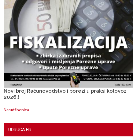
Novi broj Računovodstvo i porezi u praksi kolovoz
2026.!
Narudžbenica
UDRUGA.HR