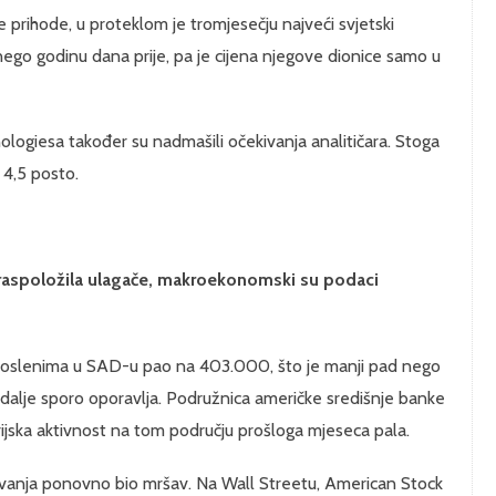
ne prihode, u proteklom je tromjesečju najveći svjetski
ego godinu dana prije, pa je cijena njegove dionice samo u
ologiesa također su nadmašili očekivanja analitičara. Stoga
 4,5 posto.
oraspoložila ulagače, makroekonomski su podaci
poslenima u SAD-u pao na 403.000, što je manji pad nego
i dalje sporo oporavlja. Podružnica američke središnje banke
ustrijska aktivnost na tom području prošloga mjeseca pala.
ovanja ponovno bio mršav. Na Wall Streetu, American Stock