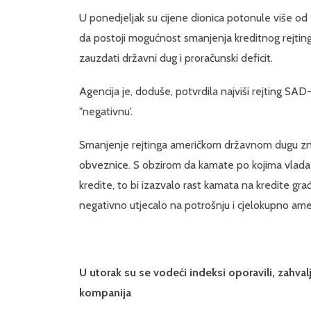
U ponedjeljak su cijene dionica potonule više od 
da postoji mogućnost smanjenja kreditnog rejtin
zauzdati državni dug i proračunski deficit.
Agencija je, doduše, potvrdila najviši rejting SAD-
"negativnu'.
Smanjenje rejtinga američkom državnom dugu zna
obveznice. S obzirom da kamate po kojima vlada 
kredite, to bi izazvalo rast kamata na kredite gra
negativno utjecalo na potrošnju i cjelokupno am
U utorak su se vodeći indeksi oporavili, zahvalj
kompanija