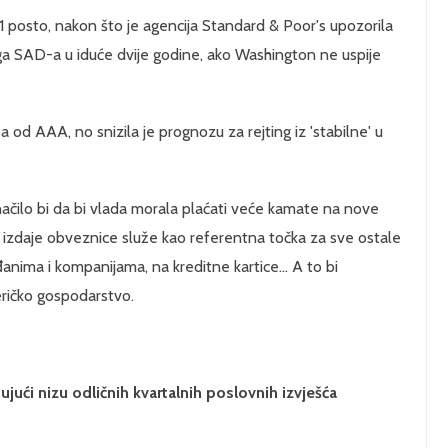
1 posto, nakon što je agencija Standard & Poor's upozorila
ga SAD-a u iduće dvije godine, ako Washington ne uspije
a od AAA, no snizila je prognozu za rejting iz 'stabilne' u
čilo bi da bi vlada morala plaćati veće kamate na nove
izdaje obveznice služe kao referentna točka za sve ostale
đanima i kompanijama, na kreditne kartice... A to bi
eričko gospodarstvo.
ujući nizu odličnih kvartalnih poslovnih izvješća