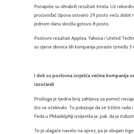
Ponajviše su ohrabrili rezultati Intela. Uz rekord
proizvođač čipova ostvario 29 posto veću dobit n
jednom danu skočila gotovo 8 posto.
Poslovni rezultati Applea, Yahooa i United Techn
su cijene dionica tih kompanija porasle između 3 i
I dok su poslovna izvješća većine kompanija 
razočarali
Prošloga je tjedna broj zahtjeva za pomoć neza
što se očekivalo. To pokazuje da se tržište rada 
Feda u Philadelphiji izvijestila je, pak, da je ind
To je ulagače navelo na oprez, pa je obujam trg