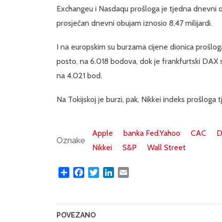
Exchangeu i Nasdaqu prošloga je tjedna dnevni obuj
prosječan dnevni obujam iznosio 8,47 milijardi.
I na europskim su burzama cijene dionica prošlog
posto, na 6.018 bodova, dok je frankfurtski DAX s
na 4.021 bod.
Na Tokijskoj je burzi, pak, Nikkei indeks prošlog
Apple
banka Fed.Yahoo
CAC
D
Oznake
Nikkei
S&P
Wall Street
Share
Facebook
Twitter
LinkedIn
Email
POVEZANO