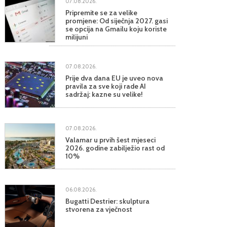
07.08.2026.
Pripremite se za velike
promjene: Od siječnja 2027. gasi
se opcija na Gmailu koju koriste
milijuni
07.08.2026.
Prije dva dana EU je uveo nova
pravila za sve koji rade AI
sadržaj: kazne su velike!
07.08.2026.
Valamar u prvih šest mjeseci
2026. godine zabilježio rast od
10%
06.08.2026.
Bugatti Destrier: skulptura
stvorena za vječnost