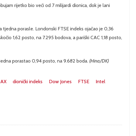
am rijetko bio veći od 7 milijardi dionica, dok je lani
a tjedna porasle. Londonski FTSE indeks ojačao je 0,36
kočio 1,62 posto, na 7.295 bodova, a pariški CAC 1,18 posto,
a tjedna porastao 0,94 posto, na 9.682 boda.
(Hina/DK)
AX
dionički indeks
Dow Jones
FTSE
Intel