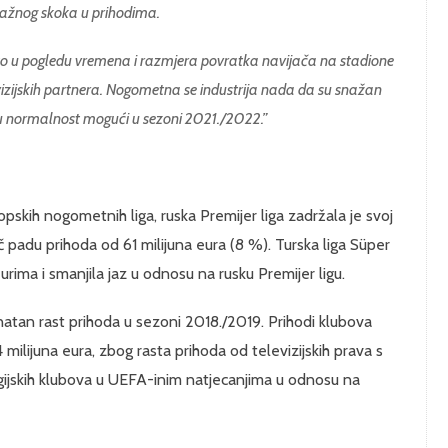
nažnog skoka u prihodima.
to u pogledu vremena i razmjera povratka navijača na stadione
evizijskih partnera. Nogometna se industrija nada da su snažan
ku normalnost mogući u sezoni 2021./2022.”
pskih nogometnih liga, ruska Premijer liga zadržala je svoj
 padu prihoda od 61 milijuna eura (8 %). Turska liga Süper
urima i smanjila jaz u odnosu na rusku Premijer ligu.
 znatan rast prihoda u sezoni 2018./2019. Prihodi klubova
4 milijuna eura, zbog rasta prihoda od televizijskih prava s
jskih klubova u UEFA-inim natjecanjima u odnosu na