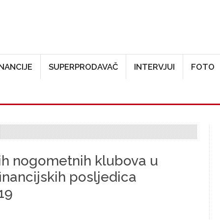
Skoči na glavni sadržaj
INANCIJE
SUPERPRODAVAČ
INTERVJUI
FOTO
kih nogometnih klubova u
financijskih posljedica
19