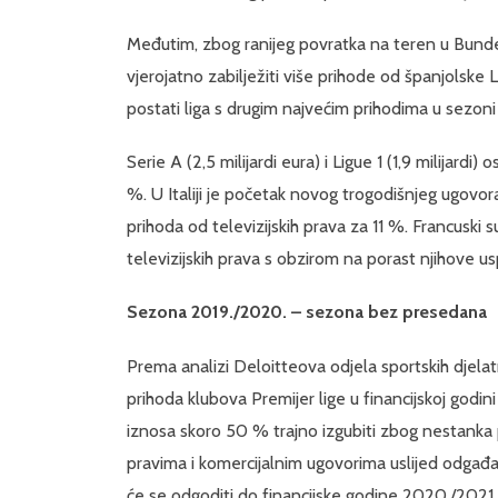
Međutim, zbog ranijeg povratka na teren u Bundes
vjerojatno zabilježiti više prihode od španjolske
postati liga s drugim najvećim prihodima u sezoni
Serie A (2,5 milijardi eura) i Ligue 1 (1,9 milijard
%. U Italiji je početak novog trogodišnjeg ugov
prihoda od televizijskih prava za 11 %. Francuski s
televizijskih prava s obzirom na porast njihove u
Sezona 2019./2020. – sezona bez presedana
Prema analizi Deloitteova odjela sportskih djel
prihoda klubova Premijer lige u financijskoj godini
iznosa skoro 50 % trajno izgubiti zbog nestanka 
pravima i komercijalnim ugovorima uslijed odgađan
će se odgoditi do financijske godine 2020./2021