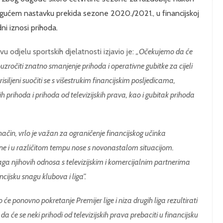
ogućem nastavku prekida sezone 2020./2021., u financijskoj
ni iznosi prihoda.
u odjelu sportskih djelatnosti izjavio je:
„Očekujemo da će
očiti znatno smanjenje prihoda i operativne gubitke za cijeli
isiljeni suočiti se s višestrukim financijskim posljedicama,
h prihoda i prihoda od televizijskih prava, kao i gubitak prihoda
čin, vrlo je važan za ograničenje financijskog učinka
čine i u različitom tempu nose s novonastalom situacijom.
aga njihovih odnosa s televizijskim i komercijalnim partnerima
ncijsku snagu klubova i liga”.
 ponovno pokretanje Premijer lige i niza drugih liga rezultirati
 će se neki prihodi od televizijskih prava prebaciti u financijsku