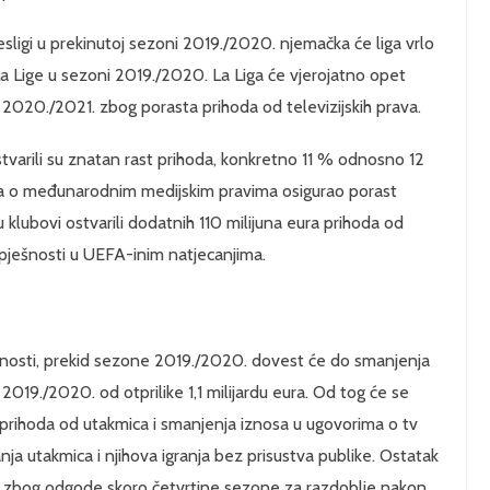
ligi u prekinutoj sezoni 2019./2020. njemačka će liga vrlo
 La Lige u sezoni 2019./2020. La Liga će vjerojatno opet
 2020./2021. zbog porasta prihoda od televizijskih prava.
i) ostvarili su znatan rast prihoda, konkretno 11 % odnosno 12
ora o međunarodnim medijskim pravima osigurao porast
u klubovi ostvarili dodatnih 110 milijuna eura prihoda od
spješnosti u UEFA-inim natjecanjima.
atnosti, prekid sezone 2019./2020. dovest će do smanjenja
 2019./2020. od otprilike 1,1 milijardu eura. Od tog će se
prihoda od utakmica i smanjenja iznosa u ugovorima o tv
ja utakmica i njihova igranja bez prisustva publike. Ostatak
. zbog odgode skoro četvrtine sezone za razdoblje nakon