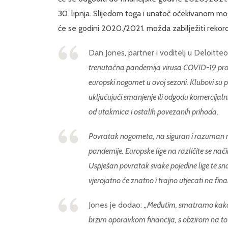
30. lipnja. Slijedom toga i unatoč očekivanom m
će se godini 2020./2021. možda zabilježiti rekord
Dan Jones, partner i voditelj u Deloitteov
trenutačna pandemija virusa COVID-19 prouzr
europski nogomet u ovoj sezoni. Klubovi su pr
uključujući smanjenje ili odgodu komercijalni
od utakmica i ostalih povezanih prihoda.
Povratak nogometa, na siguran i razuman na
pandemije. Europske lige na različite se na
Uspješan povratak svake pojedine lige te sn
vjerojatno će znatno i trajno utjecati na fina
Jones je dodao:
„Međutim, smatramo kako će
brzim oporavkom financija, s obzirom na to da