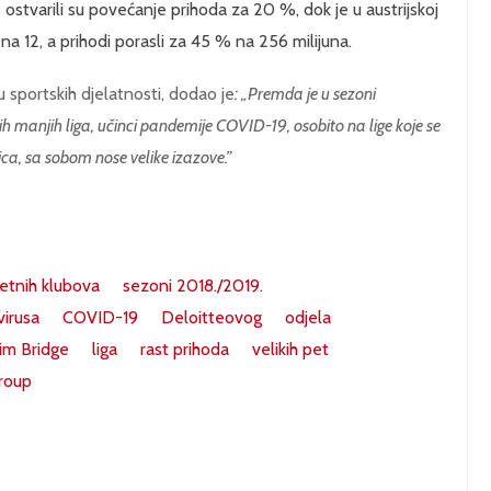
ostvarili su povećanje prihoda za 20 %, dok je u austrijskoj
na 12, a prihodi porasli za 45 % na 256 milijuna.
u sportskih djelatnosti, dodao je
: „Premda je u sezoni
ih manjih liga, učinci pandemije COVID-19, osobito na lige koje se
ca, sa sobom nose velike izazove.”
tnih klubova
sezoni 2018./2019.
virusa
COVID-19
Deloitteovog
odjela
im Bridge
liga
rast prihoda
velikih pet
roup