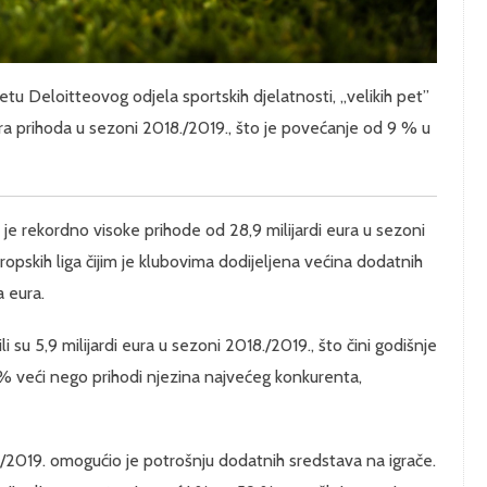
u Deloitteovog odjela sportskih djelatnosti, „velikih pet”
 eura prihoda u sezoni 2018./2019., što je povećanje od 9 % u
je rekordno visoke prihode od 28,9 milijardi eura u sezoni
uropskih liga čijim je klubovima dodijeljena većina dodatnih
a eura.
i su 5,9 milijardi eura u sezoni 2018./2019., što čini godišnje
3 % veći nego prihodi njezina najvećeg konkurenta,
./2019. omogućio je potrošnju dodatnih sredstava na igrače.