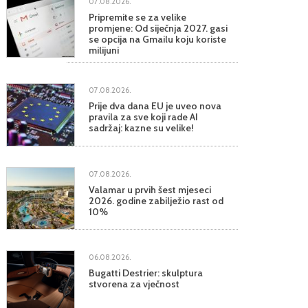
07.08.2026.
Pripremite se za velike
promjene: Od siječnja 2027. gasi
se opcija na Gmailu koju koriste
milijuni
07.08.2026.
Prije dva dana EU je uveo nova
pravila za sve koji rade AI
sadržaj: kazne su velike!
07.08.2026.
Valamar u prvih šest mjeseci
2026. godine zabilježio rast od
10%
06.08.2026.
Bugatti Destrier: skulptura
stvorena za vječnost