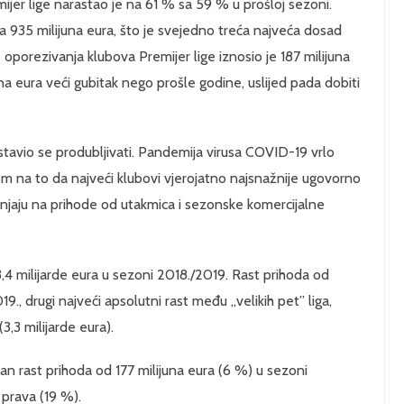
jer lige narastao je na 61 % sa 59 % u prošloj sezoni.
 935 milijuna eura, što je svejedno treća najveća dosad
 oporezivanja klubova Premijer lige iznosio je 187 milijuna
na eura veći gubitak nego prošle godine, uslijed pada dobiti
stavio se produbljivati. Pandemija virusa COVID-19 vrlo
om na to da najveći klubovi vjerojatno najsnažnije ugovorno
lanjaju na prihode od utakmica i sezonske komercijalne
 3,4 milijarde eura u sezoni 2018./2019. Rast prihoda od
., drugi najveći apsolutni rast među „velikih pet” liga,
3,3 milijarde eura).
an rast prihoda od 177 milijuna eura (6 %) u sezoni
 prava (19 %).