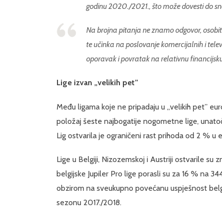
godinu 2020./2021., što može dovesti do s
Na brojna pitanja ne znamo odgovor, osobi
te učinka na poslovanje komercijalnih i tel
oporavak i povratak na relativnu financijs
Lige izvan „velikih pet”
Među ligama koje ne pripadaju u „velikih pet” euro
položaj šeste najbogatije nogometne lige, unatoč
Lig ostvarila je ograničeni rast prihoda od 2 % u e
Lige u Belgiji, Nizozemskoj i Austriji ostvarile su
belgijske Jupiler Pro lige porasli su za 16 % na 34
obzirom na sveukupno povećanu uspješnost belgi
sezonu 2017./2018.