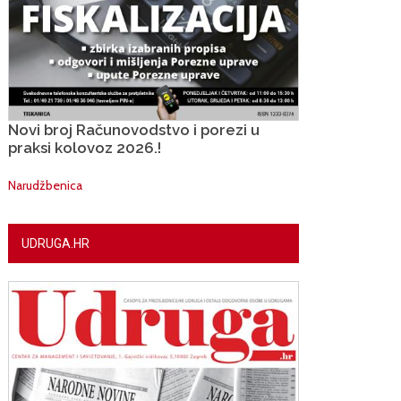
Novi broj Računovodstvo i porezi u
praksi kolovoz 2026.!
Narudžbenica
UDRUGA.HR