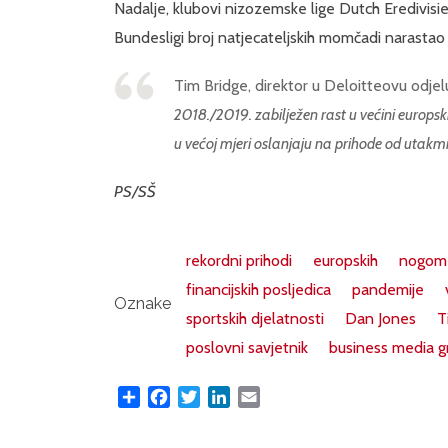
Nadalje, klubovi nizozemske lige Dutch Eredivisie 
Bundesligi broj natjecateljskih momčadi narastao 
Tim Bridge, direktor u Deloitteovu odjel
2018./2019. zabilježen rast u većini europsk
u većoj mjeri oslanjaju na prihode od utakmi
PS/SŠ
rekordni prihodi
europskih
nogome
financijskih posljedica
pandemije
Oznake
sportskih djelatnosti
Dan Jones
T
poslovni savjetnik
business media g
Share
Facebook
Twitter
LinkedIn
Email