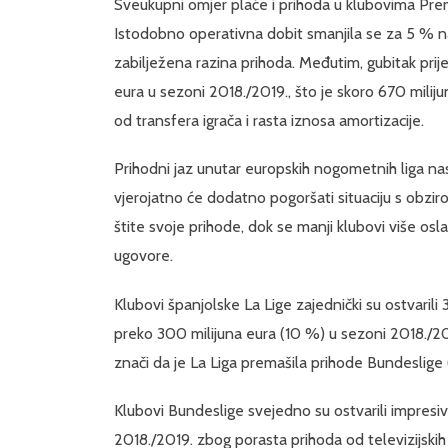
Sveukupni omjer plaće i prihoda u klubovima Premi
Istodobno operativna dobit smanjila se za 5 % na
zabilježena razina prihoda. Međutim, gubitak prije
eura u sezoni 2018./2019., što je skoro 670 miliju
od transfera igrača i rasta iznosa amortizacije.
Prihodni jaz unutar europskih nogometnih liga na
vjerojatno će dodatno pogoršati situaciju s obzir
štite svoje prihode, dok se manji klubovi više os
ugovore.
Klubovi španjolske La Lige zajednički su ostvarili
preko 300 milijuna eura (10 %) u sezoni 2018./2019
znači da je La Liga premašila prihode Bundeslige (
Klubovi Bundeslige svejedno su ostvarili impresiv
2018./2019. zbog porasta prihoda od televizijskih