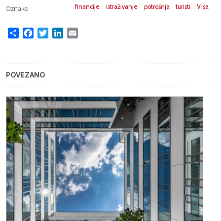
financije
istraživanje
potrošnja
turisti
Visa
Oznake
Share
Facebook
Twitter
LinkedIn
Email
POVEZANO