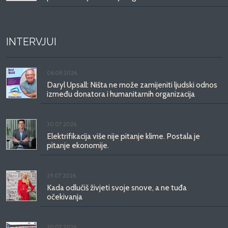
INTERVJUI
06.08.2026.
Daryl Upsall: Ništa ne može zamijeniti ljudski odnos
između donatora i humanitarnih organizacija
30.07.2026.
Elektrifikacija više nije pitanje klime. Postala je
pitanje ekonomije.
29.07.2026.
Kada odlučiš živjeti svoje snove, a ne tuđa
očekivanja
20.07.2026.