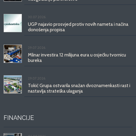
30.07.2026.
UGP najavio prosvjed protiv novih nameta i načina
donošenja propisa
29.07.2026.
Mlinar investira 12 milijuna eura u osječku tvornicu
bureka
29.07.2026.
Tokić Grupa ostvarila snažan dvoznamenkasti rast i
nastavlja strateška ulaganja
FINANCIJE