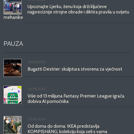
Upoznajte Ljerku, ženu koja drži ključeve
najpreciznije strojne obrade i diktira pravila u svijetu
mehanike
PAUZA
06.08.2026.
Bugatti Destrier: skulptura stvorena za vječnost
06.08.2026.
Više od 13 milijuna Fantasy Premier League igrača
dobiva AI pomoćnika
03.08.2026.
Od doma do doma: IKEA predstavlja
KOMPISHÄNG, kolekciju koja seli s vama