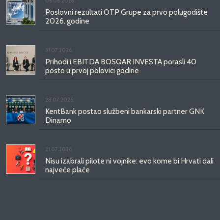
06.08.2026.
Poslovni rezultati OTP Grupe za prvo polugodište
2026. godine
31.07.2026.
Prihodi i EBITDA BOSQAR INVESTA porasli 40
posto u prvoj polovici godine
28.07.2026.
KentBank postao službeni bankarski partner GNK
Dinamo
21.07.2026.
Nisu izabrali pilote ni vojnike: evo kome bi Hrvati dali
najveće plaće