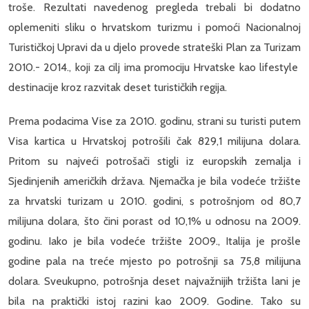
troše. Rezultati navedenog pregleda trebali bi dodatno
oplemeniti sliku o hrvatskom turizmu i pomoći Nacionalnoj
Turističkoj Upravi da u djelo provede strateški Plan za Turizam
2010.- 2014., koji za cilj ima promociju Hrvatske kao lifestyle
destinacije kroz razvitak deset turističkih regija.
Prema podacima Vise za 2010. godinu, strani su turisti putem
Visa kartica u Hrvatskoj potrošili čak 829,1 milijuna dolara.
Pritom su najveći potrošači stigli iz europskih zemalja i
Sjedinjenih američkih država. Njemačka je bila vodeće tržište
za hrvatski turizam u 2010. godini, s potrošnjom od 80,7
milijuna dolara, što čini porast od 10,1% u odnosu na 2009.
godinu. Iako je bila vodeće tržište 2009., Italija je prošle
godine pala na treće mjesto po potrošnji sa 75,8 milijuna
dolara. Sveukupno, potrošnja deset najvažnijih tržišta lani je
bila na praktički istoj razini kao 2009. Godine. Tako su