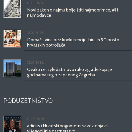
01.08.2026.
Novi zakon o najmu bolje štiti najmoprimce, ali i
najmodavce
31.07.2026.
Domaća vina bez konkurencije: bira ih 90 posto
hrvatskih potrošača
31.07.2026.
Ovako će izgledati novo ruho zgrade koja je
godinama ruglo zapadnog Zagreba
PODUZETNIŠTVO
01.08.2026.
adidas i Hrvatski nogometni savez objavili
višegodišnje partnerstvo