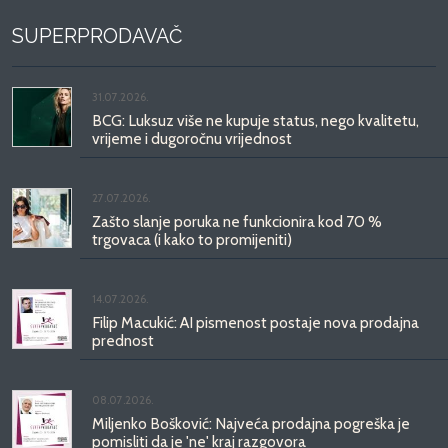
SUPERPRODAVAČ
31.07.2026.
BCG: Luksuz više ne kupuje status, nego kvalitetu,
vrijeme i dugoročnu vrijednost
27.07.2026.
Zašto slanje poruka ne funkcionira kod 70 %
trgovaca (i kako to promijeniti)
14.07.2026.
Filip Macukić: AI pismenost postaje nova prodajna
prednost
08.07.2026.
Miljenko Bošković: Najveća prodajna pogreška je
pomisliti da je 'ne' kraj razgovora