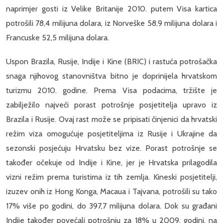
naprimjer gosti iz Velike Britanije 2010. putem Visa kartica
potrošili 78,4 milijuna dolara, iz Norveške 58,9 milijuna dolara i
Francuske 52,5 milijuna dolara.
Uspon Brazila, Rusije, Indije i Kine (BRIC) i rastuća potrošačka
snaga njihovog stanovništva bitno je doprinijela hrvatskom
turizmu 2010. godine. Prema Visa podacima, tržište je
zabilježilo najveći porast potrošnje posjetitelja upravo iz
Brazila i Rusije. Ovaj rast može se pripisati činjenici da hrvatski
režim viza omogućuje posjetiteljima iz Rusije i Ukrajine da
sezonski posjećuju Hrvatsku bez vize. Porast potrošnje se
također očekuje od Indije i Kine, jer je Hrvatska prilagodila
vizni režim prema turistima iz tih zemlja. Kineski posjetitelji,
izuzev onih iz Hong Konga, Macaua i Tajvana, potrošili su tako
17% više po godini, do 397,7 milijuna dolara. Dok su građani
Indije također povećali potrošnju za 18% u 2009. godini, na