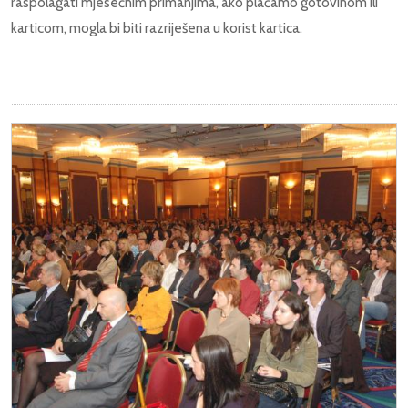
raspolagati mjesečnim primanjima, ako plaćamo gotovinom ili
karticom, mogla bi biti razriješena u korist kartica.