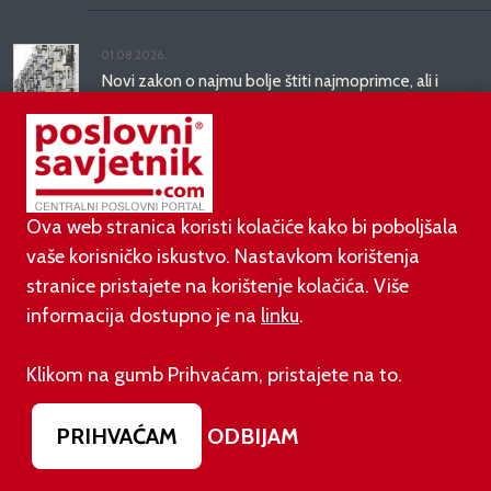
01.08.2026.
Novi zakon o najmu bolje štiti najmoprimce, ali i
najmodavce
31.07.2026.
Domaća vina bez konkurencije: bira ih 90 posto
hrvatskih potrošača
Ova web stranica koristi kolačiće kako bi poboljšala
vaše korisničko iskustvo. Nastavkom korištenja
31.07.2026.
stranice pristajete na korištenje kolačića. Više
Ovako će izgledati novo ruho zgrade koja je
informacija dostupno je na
linku
.
godinama ruglo zapadnog Zagreba
Klikom na gumb Prihvaćam, pristajete na to.
PODUZETNIŠTVO
PRIHVAĆAM
ODBIJAM
01.08.2026.