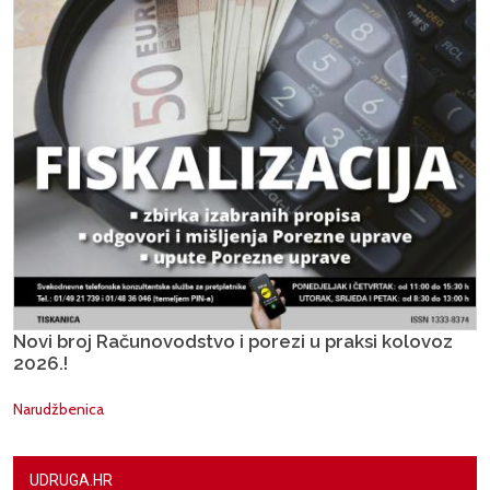
Novi broj Računovodstvo i porezi u praksi kolovoz
2026.!
Narudžbenica
UDRUGA.HR