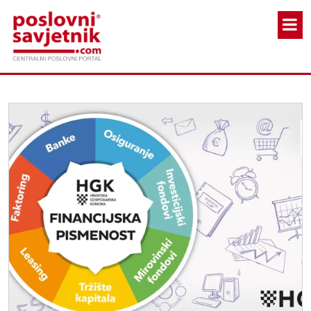
Skoči na glavni sadržaj