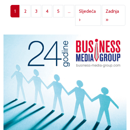
Pagination
1
2
3
4
5
…
Sljedeća
Zadnja
Next page
Last page
›
»