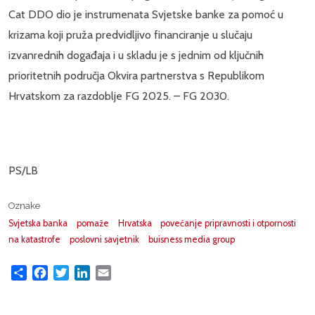
Cat DDO dio je instrumenata Svjetske banke za pomoć u
krizama koji pruža predvidljivo financiranje u slučaju
izvanrednih događaja i u skladu je s jednim od ključnih
prioritetnih područja Okvira partnerstva s Republikom
Hrvatskom za razdoblje FG 2025. – FG 2030.
PS/LB
Oznake
Svjetska banka
pomaže
Hrvatska
povećanje pripravnosti i otpornosti
na katastrofe
poslovni savjetnik
buisness media group
Share
Facebook
Twitter
LinkedIn
Email