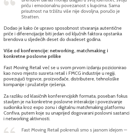
priču i emocionalnu povezanost s kupcima. Sama
prisutnost na tržištu više nije dovoljna, poručio je
Stratten.
Dodao je kako će upravo sposobnost stvaranja autentične
priče i diferencijacije biti jedan od ključnih faktora opstanka
brendova u sljedećih deset do dvadeset godina.
Više od konferencije: networking, matchmaking i
konkretne poslovne prilike
Fast Moving Retail već se u svom prvom izdanju pozicionirao
kao novo mjesto susreta retail i FMCG industrije u regiji,
povezujući trgovce, proizvođače, distributere, tehnološke
kompanije i pružatelje rješenja.
Za razliku od klasičnih konferencijskih formata, poseban fokus
stavljen je na konkretne poslovne interakcije i povezivanje
sudionika kroz expo zonu i digitalnu matchmaking platformu
Confiva, putem koje su unaprijed dogovarani poslovni sastanci
i networking aktivnosti.
Fast Moving Retail pokrenuli smo s jasnom idejom —