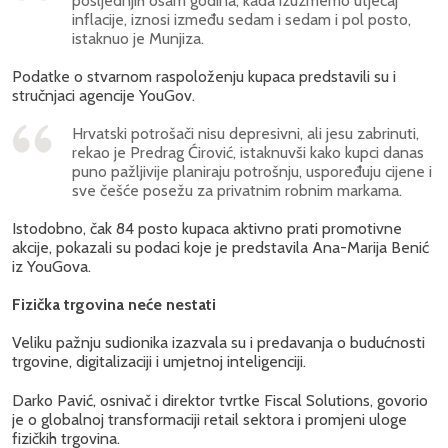
posljednjih osam godina, kada izuzmemo utjecaj
inflacije, iznosi između sedam i sedam i pol posto,
istaknuo je Munjiza.
Podatke o stvarnom raspoloženju kupaca predstavili su i
stručnjaci agencije YouGov.
Hrvatski potrošači nisu depresivni, ali jesu zabrinuti,
rekao je Predrag Ćirović, istaknuvši kako kupci danas
puno pažljivije planiraju potrošnju, uspoređuju cijene i
sve češće posežu za privatnim robnim markama.
Istodobno, čak 84 posto kupaca aktivno prati promotivne
akcije, pokazali su podaci koje je predstavila Ana-Marija Benić
iz YouGova.
Fizička trgovina neće nestati
Veliku pažnju sudionika izazvala su i predavanja o budućnosti
trgovine, digitalizaciji i umjetnoj inteligenciji.
Darko Pavić, osnivač i direktor tvrtke Fiscal Solutions, govorio
je o globalnoj transformaciji retail sektora i promjeni uloge
fizičkih trgovina.