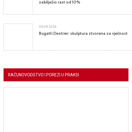
zabilježio rast od 10%
06.08.2026.
Bugatti Destrier: skulptura stvorena za vječnost
RAČUNOVODSTVO I POREZI U PRAKSI