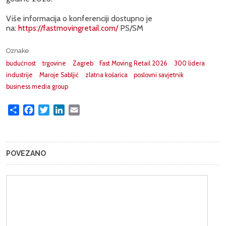
Više informacija o konferenciji dostupno je
na:
https://fastmovingretail.com/
PS/SM
Oznake
budućnost
trgovine
Zagreb
Fast Moving Retail 2026
300 lidera
industrije
Maroje Sabljić
zlatna košarica
poslovni savjetnik
business media group
Share
Facebook
Twitter
LinkedIn
Email
POVEZANO