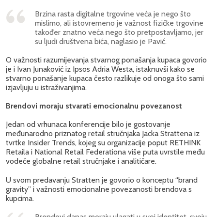
Brzina rasta digitalne trgovine veća je nego što
mislimo, ali istovremeno je važnost fizičke trgovine
također znatno veća nego što pretpostavljamo, jer
su ljudi društvena bića, naglasio je Pavić.
O važnosti razumijevanja stvarnog ponašanja kupaca govorio
je i Ivan Junaković iz Ipsos Adria Westa, istaknuvši kako se
stvarno ponašanje kupaca često razlikuje od onoga što sami
izjavljuju u istraživanjima.
Brendovi moraju stvarati emocionalnu povezanost
Jedan od vrhunaca konferencije bilo je gostovanje
međunarodno priznatog retail stručnjaka Jacka Strattena iz
tvrtke Insider Trends, kojeg su organizacije poput RETHINK
Retaila i National Retail Federationa više puta uvrstile među
vodeće globalne retail stručnjake i analitičare.
U svom predavanju Stratten je govorio o konceptu “brand
gravity” i važnosti emocionalne povezanosti brendova s
kupcima.
Brendovi danas moraju ulagati u svoj identitet, svoju