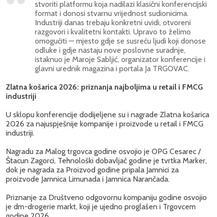
stvoriti platformu koja nadilazi klasični konferencijski
format i donosi stvarnu vrijednost sudionicima.
Industriji danas trebaju konkretni uvidi, otvoreni
razgovori i kvalitetni kontakti. Upravo to želimo
omogućiti — mjesto gdje se susreću ljudi koji donose
odluke i gdje nastaju nove poslovne suradnje,
istaknuo je Maroje Sabljić, organizator konferencije i
glavni urednik magazina i portala Ja TRGOVAC.
Zlatna košarica 2026: priznanja najboljima u retail i FMCG
industriji
U sklopu konferencije dodijeljene su i nagrade Zlatna košarica
2026 za najuspješnije kompanije i proizvode u retail i FMCG
industriji.
Nagradu za Malog trgovca godine osvojio je OPG Cesarec /
Štacun Zagorci, Tehnološki dobavljač godine je tvrtka Marker,
dok je nagrada za Proizvod godine pripala Jamnici za
proizvode Jamnica Limunada i Jamnica Narančada.
Priznanje za Društveno odgovornu kompaniju godine osvojio
je dm-drogerie markt, koji je ujedno proglašen i Trgovcem
godine 2026.