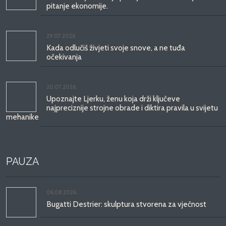
pitanje ekonomije.
29.07.2026.
Kada odlučiš živjeti svoje snove, a ne tuđa
očekivanja
20.07.2026.
Upoznajte Ljerku, ženu koja drži ključeve
najpreciznije strojne obrade i diktira pravila u svijetu
mehanike
PAUZA
06.08.2026.
Bugatti Destrier: skulptura stvorena za vječnost