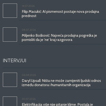
14.07.2026.
Filip Macukić: AI pismenost postaje nova prodajna
prednost
08.07.2026.
Miljenko Bošković: Najveća prodajna pogreška je
pomisliti da je 'ne' kraj razgovora
INTERVJUI
06.08.2026.
Daryl Upsall: Ništa ne može zamijeniti ljudski odnos
između donatora i humanitarnih organizacija
30.07.2026.
Elektrifikacija više nije pitanje klime. Postala je