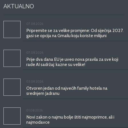
AKTUALNO
07.08.2026.
Pripremite se za velike promjene: Od siječnja 2027.
gasi se opcija na Gmailu koju koriste milijuni
07.08.2026.
Prije dva dana EU je uveo nova pravila za sve koji
rade AI sadržaj: kazne su velike!
03.08.2026.
Otvoren jedan od najvećih family hotela na
srednjem Jadranu
01.08.2026.
Novi zakon o najmu bolje štiti najmoprimce, ali i
najmodavce