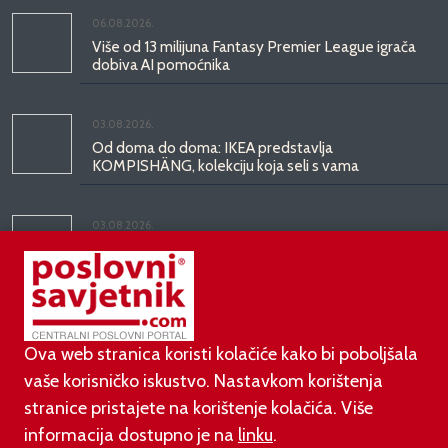
06.08.2026.
Više od 13 milijuna Fantasy Premier League igrača
dobiva AI pomoćnika
03.08.2026.
Od doma do doma: IKEA predstavlja
KOMPISHÄNG, kolekciju koja seli s vama
03.08.2026.
Kineski BYD predstavio luksuznu limuzinu veću od
Mercedesove S-klase, obećava domet do 1.000
kilometara
Ova web stranica koristi kolačiće kako bi poboljšala
vaše korisničko iskustvo. Nastavkom korištenja
stranice pristajete na korištenje kolačića. Više
informacija dostupno je na
linku
.