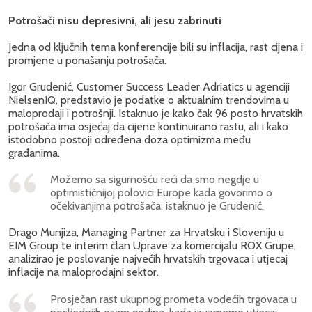
Potrošači nisu depresivni, ali jesu zabrinuti
Jedna od ključnih tema konferencije bili su inflacija, rast cijena i
promjene u ponašanju potrošača.
Igor Grudenić, Customer Success Leader Adriatics u agenciji
NielsenIQ, predstavio je podatke o aktualnim trendovima u
maloprodaji i potrošnji. Istaknuo je kako čak 96 posto hrvatskih
potrošača ima osjećaj da cijene kontinuirano rastu, ali i kako
istodobno postoji određena doza optimizma među
građanima.
Možemo sa sigurnošću reći da smo negdje u
optimističnijoj polovici Europe kada govorimo o
očekivanjima potrošača, istaknuo je Grudenić.
Drago Munjiza, Managing Partner za Hrvatsku i Sloveniju u
EIM Group te interim član Uprave za komercijalu ROX Grupe,
analizirao je poslovanje najvećih hrvatskih trgovaca i utjecaj
inflacije na maloprodajni sektor.
Prosječan rast ukupnog prometa vodećih trgovaca u