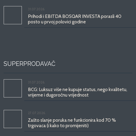
31.07.2026.
Prihodi i EBITDA BOSQAR INVESTA porasli 40
posto u prvoj polovici godine
SUPERPRODAVAČ
31.07.2026.
BCG: Luksuz više ne kupuje status, nego kvalitetu,
vrijeme i dugoročnu vrijednost
27.07.2026.
Zašto slanje poruka ne funkcionira kod 70 %
trgovaca (i kako to promijeniti)