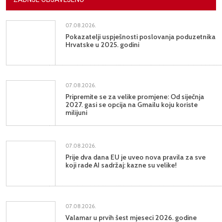
07.08.2026.
Pokazatelji uspješnosti poslovanja poduzetnika
Hrvatske u 2025. godini
07.08.2026.
Pripremite se za velike promjene: Od siječnja
2027. gasi se opcija na Gmailu koju koriste
milijuni
07.08.2026.
Prije dva dana EU je uveo nova pravila za sve
koji rade AI sadržaj: kazne su velike!
07.08.2026.
Valamar u prvih šest mjeseci 2026. godine