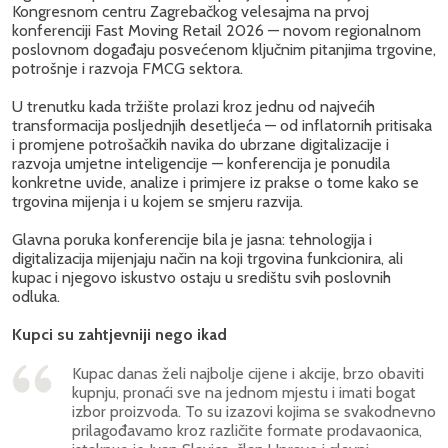
Kongresnom centru Zagrebačkog velesajma na prvoj
konferenciji Fast Moving Retail 2026 — novom regionalnom
poslovnom događaju posvećenom ključnim pitanjima trgovine,
potrošnje i razvoja FMCG sektora.
U trenutku kada tržište prolazi kroz jednu od najvećih
transformacija posljednjih desetljeća — od inflatornih pritisaka
i promjene potrošačkih navika do ubrzane digitalizacije i
razvoja umjetne inteligencije — konferencija je ponudila
konkretne uvide, analize i primjere iz prakse o tome kako se
trgovina mijenja i u kojem se smjeru razvija.
Glavna poruka konferencije bila je jasna: tehnologija i
digitalizacija mijenjaju način na koji trgovina funkcionira, ali
kupac i njegovo iskustvo ostaju u središtu svih poslovnih
odluka.
Kupci su zahtjevniji nego ikad
Kupac danas želi najbolje cijene i akcije, brzo obaviti
kupnju, pronaći sve na jednom mjestu i imati bogat
izbor proizvoda. To su izazovi kojima se svakodnevno
prilagođavamo kroz različite formate prodavaonica,