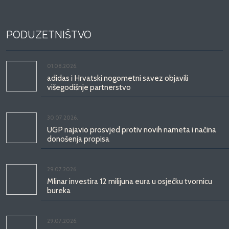
PODUZETNIŠTVO
01.08.2026.
adidas i Hrvatski nogometni savez objavili
višegodišnje partnerstvo
30.07.2026.
UGP najavio prosvjed protiv novih nameta i načina
donošenja propisa
29.07.2026.
Mlinar investira 12 milijuna eura u osječku tvornicu
bureka
29.07.2026.