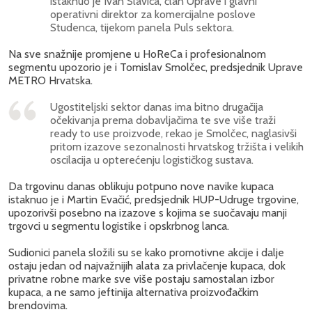
istaknuo je Ivan Slavica, član Uprave i glavni
operativni direktor za komercijalne poslove
Studenca, tijekom panela Puls sektora.
Na sve snažnije promjene u HoReCa i profesionalnom
segmentu upozorio je i Tomislav Smolčec, predsjednik Uprave
METRO Hrvatska.
Ugostiteljski sektor danas ima bitno drugačija
očekivanja prema dobavljačima te sve više traži
ready to use proizvode, rekao je Smolčec, naglasivši
pritom izazove sezonalnosti hrvatskog tržišta i velikih
oscilacija u opterećenju logističkog sustava.
Da trgovinu danas oblikuju potpuno nove navike kupaca
istaknuo je i Martin Evačić, predsjednik HUP-Udruge trgovine,
upozorivši posebno na izazove s kojima se suočavaju manji
trgovci u segmentu logistike i opskrbnog lanca.
Sudionici panela složili su se kako promotivne akcije i dalje
ostaju jedan od najvažnijih alata za privlačenje kupaca, dok
privatne robne marke sve više postaju samostalan izbor
kupaca, a ne samo jeftinija alternativa proizvođačkim
brendovima.