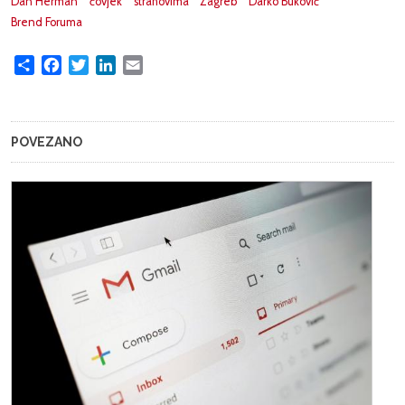
Dan Herman
čovjek
strahovima
Zagreb
Darko Buković
Brend Foruma
Share
Facebook
Twitter
LinkedIn
Email
POVEZANO