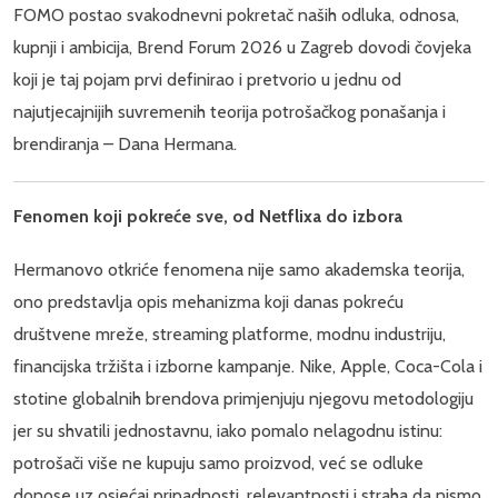
FOMO postao svakodnevni pokretač naših odluka, odnosa,
kupnji i ambicija, Brend Forum 2026 u Zagreb dovodi čovjeka
koji je taj pojam prvi definirao i pretvorio u jednu od
najutjecajnijih suvremenih teorija potrošačkog ponašanja i
brendiranja – Dana Hermana.
Fenomen koji pokreće sve, od Netflixa do izbora
Hermanovo otkriće fenomena nije samo akademska teorija,
ono predstavlja opis mehanizma koji danas pokreću
društvene mreže, streaming platforme, modnu industriju,
financijska tržišta i izborne kampanje. Nike, Apple, Coca-Cola i
stotine globalnih brendova primjenjuju njegovu metodologiju
jer su shvatili jednostavnu, iako pomalo nelagodnu istinu:
potrošači više ne kupuju samo proizvod, već se odluke
donose uz osjećaj pripadnosti, relevantnosti i straha da nismo