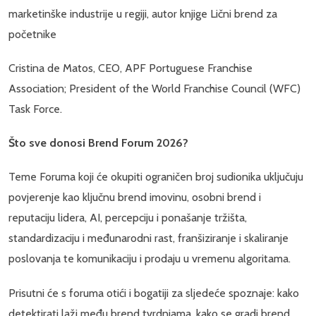
marketinške industrije u regiji, autor knjige Lični brend za
početnike
Cristina de Matos, CEO, APF Portuguese Franchise
Association; President of the World Franchise Council (WFC)
Task Force.
Što sve donosi Brend Forum 2026?
Teme Foruma koji će okupiti ograničen broj sudionika uključuju
povjerenje kao ključnu brend imovinu, osobni brend i
reputaciju lidera, AI, percepciju i ponašanje tržišta,
standardizaciju i međunarodni rast, franšiziranje i skaliranje
poslovanja te komunikaciju i prodaju u vremenu algoritama.
Prisutni će s foruma otići i bogatiji za sljedeće spoznaje: kako
detektirati laži među brend tvrdnjama, kako se gradi brend