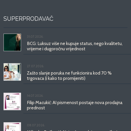
SUPERPRODAVAČ
31.07.2026.
BCG: Luksuz više ne kupuje status, nego kvalitetu,
vrijeme i dugoročnu vrijednost
27.07.2026.
Zašto slanje poruka ne funkcionira kod 70 %
trgovaca (i kako to promijeniti)
14.07.2026.
Filip Macukić: AI pismenost postaje nova prodajna
prednost
08.07.2026.