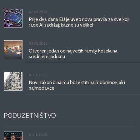
07.08.2026.
Prije dva dana EU je uveo nova pravila za sve koji
rade AI sadržaj: kazne su velike!
03.08.2026.
Otvoren jedan od najvećih family hotela na
srednjem Jadranu
01.08.2026.
Novi zakon o najmu bolje štiti najmoprimce, ali i
najmodavce
PODUZETNIŠTVO
01.08.2026.