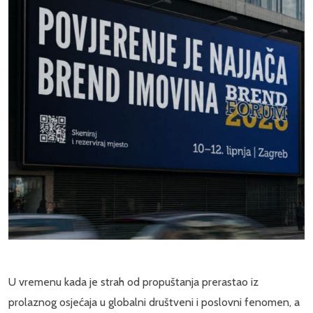
U vremenu kada je strah od propuštanja prerastao iz
prolaznog osjećaja u globalni društveni i poslovni fenomen, a