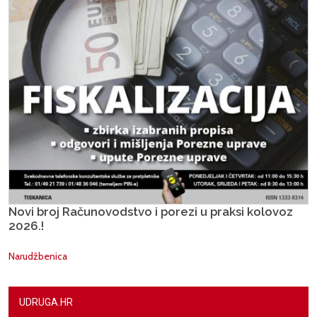
Novi broj Računovodstvo i porezi u praksi kolovoz
2026.!
Narudžbenica
UDRUGA.HR