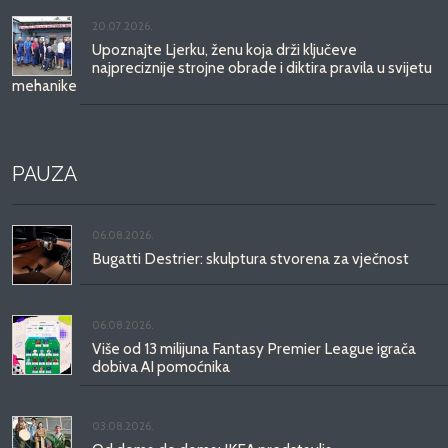
20.07.2026.
Upoznajte Ljerku, ženu koja drži ključeve
najpreciznije strojne obrade i diktira pravila u svijetu
mehanike
PAUZA
06.08.2026.
Bugatti Destrier: skulptura stvorena za vječnost
06.08.2026.
Više od 13 milijuna Fantasy Premier League igrača
dobiva AI pomoćnika
03.08.2026.