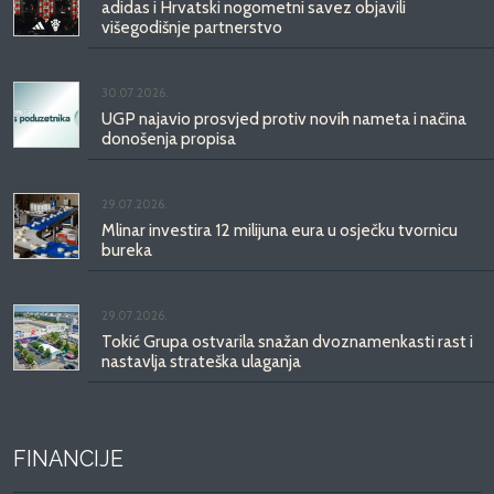
adidas i Hrvatski nogometni savez objavili
višegodišnje partnerstvo
30.07.2026.
UGP najavio prosvjed protiv novih nameta i načina
donošenja propisa
29.07.2026.
Mlinar investira 12 milijuna eura u osječku tvornicu
bureka
29.07.2026.
Tokić Grupa ostvarila snažan dvoznamenkasti rast i
nastavlja strateška ulaganja
FINANCIJE