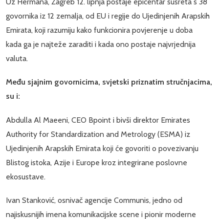
Uz Hermana, Zagreb 12. lipnja postaje epicentar susreta s 38
govornika iz 12 zemalja, od EU i regije do Ujedinjenih Arapskih
Emirata, koji razumiju kako funkcionira povjerenje u doba
kada ga je najteže zaraditi i kada ono postaje najvrjednija
valuta.
Među sjajnim govornicima, svjetski priznatim stručnjacima,
su i:
Abdulla Al Maeeni, CEO Bpoint i bivši direktor Emirates
Authority for Standardization and Metrology (ESMA) iz
Ujedinjenih Arapskih Emirata koji će govoriti o povezivanju
Blistog istoka, Azije i Europe kroz integrirane poslovne
ekosustave.
Ivan Stanković, osnivač agencije Communis, jedno od
najiskusnijih imena komunikacijske scene i pionir moderne