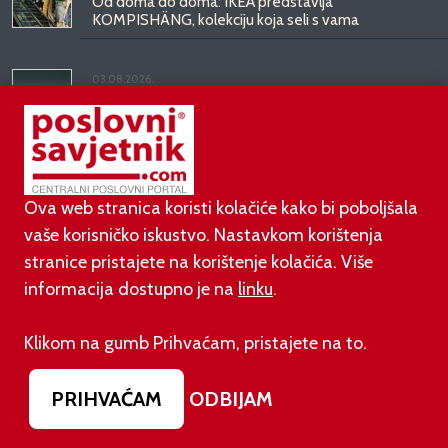
Od doma do doma: IKEA predstavlja
KOMPISHÄNG, kolekciju koja seli s vama
03.08.2026.
Kineski BYD predstavio luksuznu limuzinu veću od
Mercedesove S-klase, obećava domet do 1.000
kilometara
Ova web stranica koristi kolačiće kako bi poboljšala
vaše korisničko iskustvo. Nastavkom korištenja
stranice pristajete na korištenje kolačića. Više
informacija dostupno je na
linku
.
©
poslovni-savjetnik.com član je
Klikom na gumb Prihvaćam, pristajete na to.
Footer menu
O nama
Impressum
Uvjeti korištenja
PRIHVAĆAM
ODBIJAM
Izjava o zaštiti privatnosti