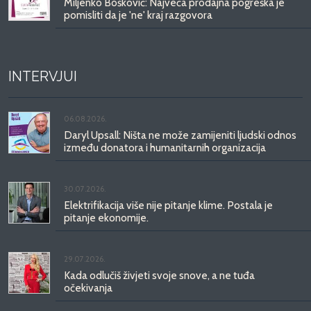
Miljenko Bošković: Najveća prodajna pogreška je
pomisliti da je 'ne' kraj razgovora
INTERVJUI
06.08.2026.
Daryl Upsall: Ništa ne može zamijeniti ljudski odnos
između donatora i humanitarnih organizacija
30.07.2026.
Elektrifikacija više nije pitanje klime. Postala je
pitanje ekonomije.
29.07.2026.
Kada odlučiš živjeti svoje snove, a ne tuđa
očekivanja