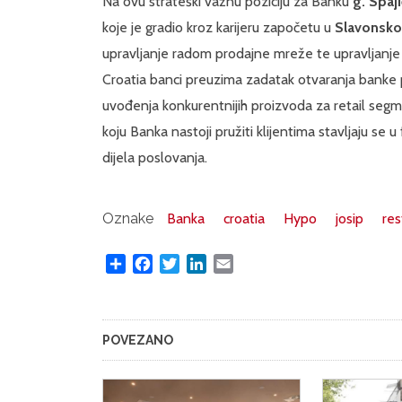
Na ovu strateški važnu poziciju za Banku
g. Spaji
koje je gradio kroz karijeru započetu u
Slavonsko
upravljanje radom prodajne mreže te upravljanje 
Croatia banci preuzima zadatak otvaranja banke 
uvođenja konkurentnijih proizvoda za retail segmen
koju Banka nastoji pružiti klijentima stavljaju se u
dijela poslovanja.
Oznake
Banka
croatia
Hypo
josip
res
Share
Facebook
Twitter
LinkedIn
Email
POVEZANO