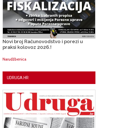
Novi broj Računovodstvo i porezi u
praksi kolovoz 2026.!
Narudžbenica
UDRUGA.HR