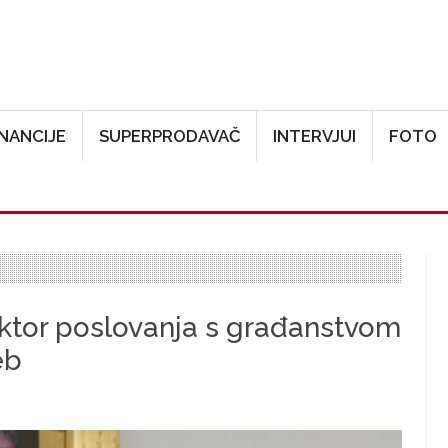
Skoči na glavni sadržaj
INANCIJE
SUPERPRODAVAČ
INTERVJUI
FOTO
ktor poslovanja s građanstvom
eb