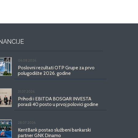
INANCIJE
06.08.2026.
Poslovni rezultati OTP Grupe za prvo
polugodište 2026. godine
31.07.2026.
Prihodi i EBITDA BOSQAR INVESTA
porasli 40 posto u prvoj polovici godine
28.07.2026.
KentBank postao službeni bankarski
partner GNK Dinamo