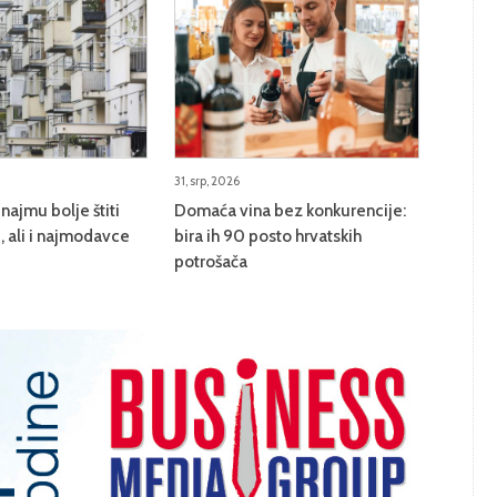
31, srp, 2026
najmu bolje štiti
Domaća vina bez konkurencije:
 ali i najmodavce
bira ih 90 posto hrvatskih
potrošača