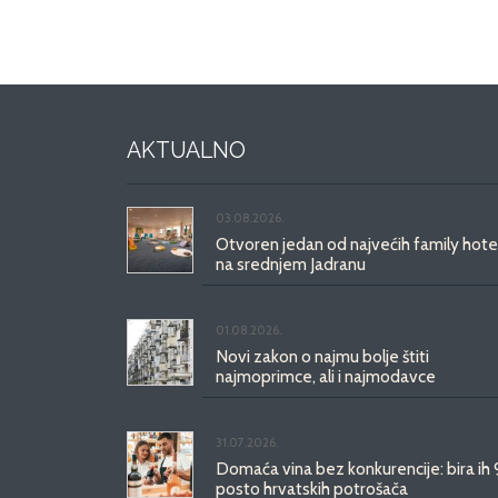
AKTUALNO
03.08.2026.
Otvoren jedan od najvećih family hote
na srednjem Jadranu
01.08.2026.
Novi zakon o najmu bolje štiti
najmoprimce, ali i najmodavce
31.07.2026.
Domaća vina bez konkurencije: bira ih
posto hrvatskih potrošača