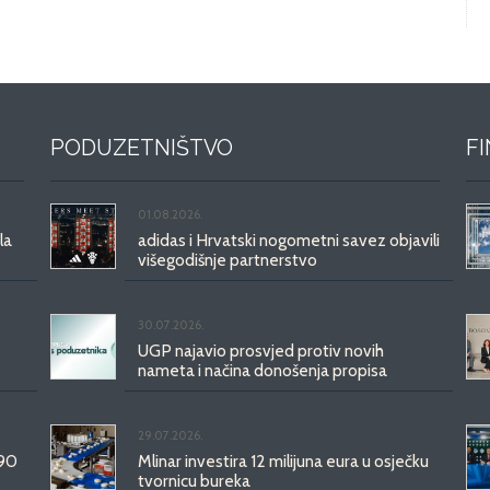
PODUZETNIŠTVO
F
01.08.2026.
la
adidas i Hrvatski nogometni savez objavili
višegodišnje partnerstvo
30.07.2026.
UGP najavio prosvjed protiv novih
nameta i načina donošenja propisa
29.07.2026.
 90
Mlinar investira 12 milijuna eura u osječku
tvornicu bureka