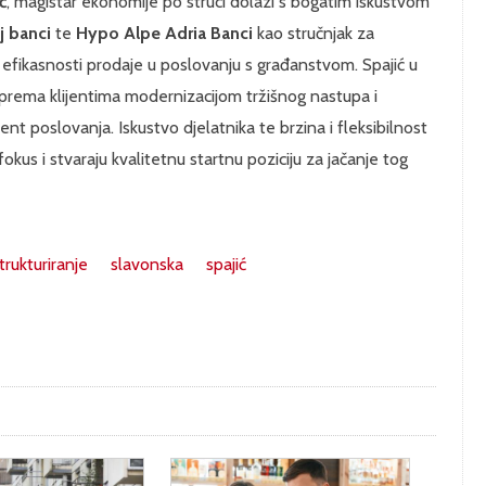
ć
, magistar ekonomije po struci dolazi s bogatim iskustvom
j banci
te
Hypo Alpe Adria Banci
kao stručnjak za
efikasnosti prodaje u poslovanju s građanstvom. Spajić u
prema klijentima modernizacijom tržišnog nastupa i
t poslovanja. Iskustvo djelatnika te brzina i fleksibilnost
 fokus i stvaraju kvalitetnu startnu poziciju za jačanje tog
trukturiranje
slavonska
spajić