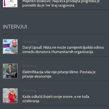
Miljenko Bošković: Najveća prodajna pogreška je
pomisliti da je 'ne' kraj razgovora
INTERVJUI
06.08.2026.
Daryl Upsall: Ništa ne može zamijeniti ljudski odnos
između donatora i humanitarnih organizacija
30.07.2026.
Elektrifikacija više nije pitanje klime. Postala je
pitanje ekonomije.
29.07.2026.
Kada odlučiš živjeti svoje snove, a ne tuđa
očekivanja