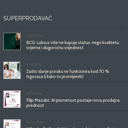
SUPERPRODAVAČ
31.07.2026.
BCG: Luksuz više ne kupuje status, nego kvalitetu,
vrijeme i dugoročnu vrijednost
27.07.2026.
Zašto slanje poruka ne funkcionira kod 70 %
trgovaca (i kako to promijeniti)
14.07.2026.
Filip Macukić: AI pismenost postaje nova prodajna
prednost
08.07.2026.