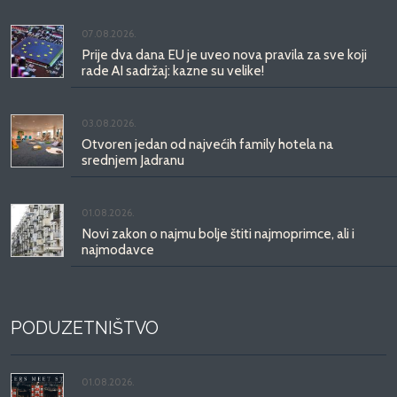
07.08.2026.
Prije dva dana EU je uveo nova pravila za sve koji
rade AI sadržaj: kazne su velike!
03.08.2026.
Otvoren jedan od najvećih family hotela na
srednjem Jadranu
01.08.2026.
Novi zakon o najmu bolje štiti najmoprimce, ali i
najmodavce
PODUZETNIŠTVO
01.08.2026.