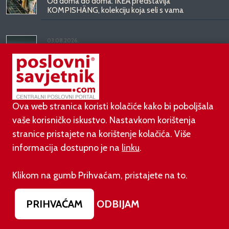
Od doma do doma: IKEA predstavlja
KOMPISHÄNG, kolekciju koja seli s vama
03.08.2026.
Kineski BYD predstavio luksuznu limuzinu veću od
Mercedesove S-klase, obećava domet do 1.000
kilometara
Ova web stranica koristi kolačiće kako bi poboljšala
vaše korisničko iskustvo. Nastavkom korištenja
stranice pristajete na korištenje kolačića. Više
informacija dostupno je na
linku
.
©
poslovni-savjetnik.com član je
Klikom na gumb Prihvaćam, pristajete na to.
Footer menu
O nama
Impressum
Uvjeti korištenja
PRIHVAĆAM
ODBIJAM
Izjava o zaštiti privatnosti