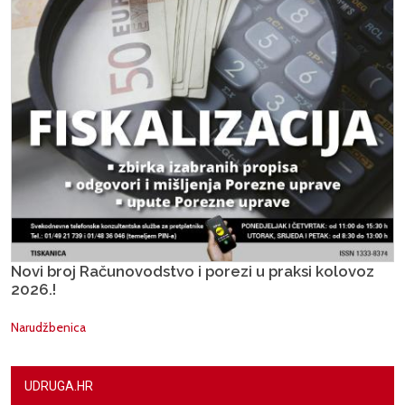
Novi broj Računovodstvo i porezi u praksi kolovoz
2026.!
Narudžbenica
UDRUGA.HR