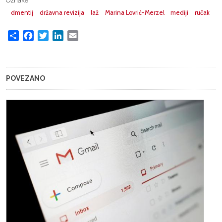
Oznake
dmentij
državna revizija
laž
Marina Lovrić-Merzel
mediji
ručak
Share
Facebook
Twitter
LinkedIn
Email
POVEZANO