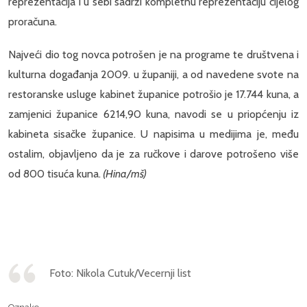
reprezentacija i u sebi sadrži kompletnu reprezentaciju cijelog
proračuna.
Najveći dio tog novca potrošen je na programe te društvena i
kulturna događanja 2009. u županiji, a od navedene svote na
restoranske usluge kabinet županice potrošio je 17.744 kuna, a
zamjenici županice 6214,90 kuna, navodi se u priopćenju iz
kabineta sisačke županice. U napisima u medijima je, među
ostalim, objavljeno da je za ručkove i darove potrošeno više
od 800 tisuća kuna.
(Hina/mš)
Foto: Nikola Cutuk/Vecernji list