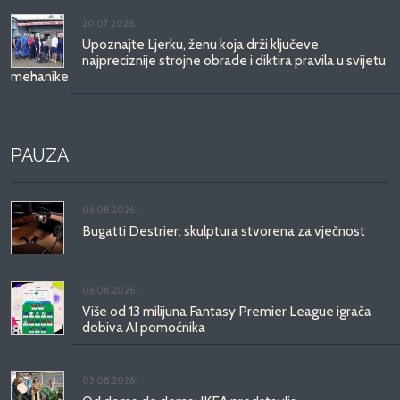
20.07.2026.
Upoznajte Ljerku, ženu koja drži ključeve
najpreciznije strojne obrade i diktira pravila u svijetu
mehanike
PAUZA
06.08.2026.
Bugatti Destrier: skulptura stvorena za vječnost
06.08.2026.
Više od 13 milijuna Fantasy Premier League igrača
dobiva AI pomoćnika
03.08.2026.