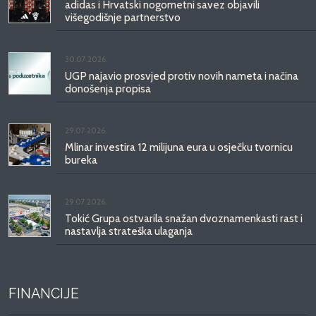
adidas i Hrvatski nogometni savez objavili
višegodišnje partnerstvo
30.07.2026.
UGP najavio prosvjed protiv novih nameta i načina
donošenja propisa
29.07.2026.
Mlinar investira 12 milijuna eura u osječku tvornicu
bureka
29.07.2026.
Tokić Grupa ostvarila snažan dvoznamenkasti rast i
nastavlja strateška ulaganja
FINANCIJE