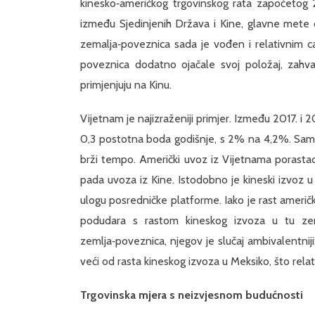
kinesko‑američkog trgovinskog rata započetog 
između Sjedinjenih Država i Kine, glavne mete ca
zemalja‑poveznica sada je vođen i relativnim c
poveznica dodatno ojačale svoj položaj, zahva
primjenjuju na Kinu.
Vijetnam je najizraženiji primjer. Između 2017. i
0,3 postotna boda godišnje, s 2% na 4,2%. Samo 
brži tempo. Američki uvoz iz Vijetnama porasta
pada uvoza iz Kine. Istodobno je kineski izvoz u
ulogu posredničke platforme. Iako je rast američk
podudara s rastom kineskog izvoza u tu zem
zemlja‑poveznica, njegov je slučaj ambivalentniji:
veći od rasta kineskog izvoza u Meksiko, što relat
Trgovinska mjera s neizvjesnom budućnosti