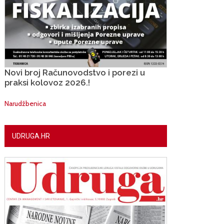
Novi broj Računovodstvo i porezi u
praksi kolovoz 2026.!
Narudžbenica
UDRUGA.HR