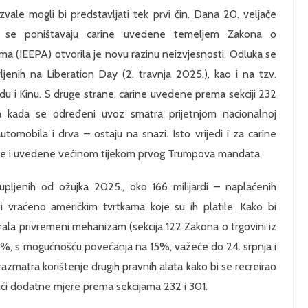
vale mogli bi predstavljati tek prvi čin. Dana 20. veljače
se poništavaju carine uvedene temeljem Zakona o
(IEEPA) otvorila je novu razinu neizvjesnosti. Odluka se
ljenih na Liberation Day (2. travnja 2025.), kao i na tzv.
du i Kinu. S druge strane, carine uvedene prema sekciji 232
 kada se određeni uvoz smatra prijetnjom nacionalnoj
automobila i drva – ostaju na snazi. Isto vrijedi i za carine
ine i uvedene većinom tijekom prvog Trumpova mandata.
upljenih od ožujka 2025., oko 166 milijardi – naplaćenih
 vraćeno američkim tvrtkama koje su ih platile. Kako bi
virala privremeni mehanizam (sekcija 122 Zakona o trgovini iz
0 %, s mogućnošću povećanja na 15%, važeće do 24. srpnja i
zmatra korištenje drugih pravnih alata kako bi se recreirao
ujući dodatne mjere prema sekcijama 232 i 301.