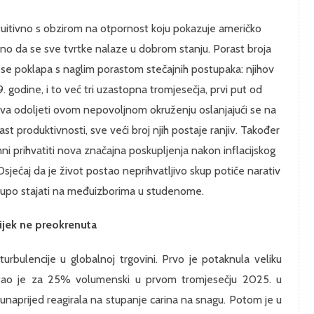
ntuitivno s obzirom na otpornost koju pokazuje američko
o da se sve tvrtke nalaze u dobrom stanju. Porast broja
a se poklapa s naglim porastom stečajnih postupaka: njihov
 godine, i to već tri uzastopna tromjesečja, prvi put od
eva odoljeti ovom nepovoljnom okruženju oslanjajući se na
rast produktivnosti, sve veći broj njih postaje ranjiv. Također
ni prihvatiti nova značajna poskupljenja nakon inflacijskog
sjećaj da je život postao neprihvatljivo skup potiče narativ
 skupo stajati na međuizborima u studenome.
vijek ne preokrenuta
urbulencije u globalnoj trgovini. Prvo je potaknula veliku
astao je za 25% volumenski u prvom tromjesečju 2025. u
unaprijed reagirala na stupanje carina na snagu. Potom je u