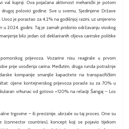
vi val kupnji. Ova pojačana aktivnost mehanički je potom
d u drugoj polovici godine. Sve u svemu, Sjedinjene Države
 Uvoz je porastao za 4,2% na godišnjoj razini, uz umjereno
 u 2024. godini. Taj je zamah pridonio održavanju visokog
manjenje bilo jedan od deklariranih ciljeva carinske politike
pomorskog prijevoza. Vozarine nisu reagirale u prvom
jev robe prije uvođenja carina. Međutim, druga runda potražnje
rske kompanije smanjile kapacitete na transpacifičkim
ultat: cijene kontejnerskog prijevoza porasle su za 70% u
akularan vrhunac od gotovo +120% na relaciji Šangaj – Los
lne trgovine – ili preciznije, ubrzale su taj proces. One su
 (connector countries), koncept koji se pojavio tijekom