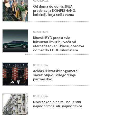
03.08.2026.
Od doma do doma: IKEA
predstavlja KOMPISHÄNG,
kolekciju koja seli s vama
03.08.2026.
Kineski BYD predstavio
luksuznu limuzinu veću od
Mercedesove S-klase, obećava
domet do 1.000 kilometara
01.08.2026.
adidas i Hrvatski nogometni
savez objavili višegodišnje
partnerstvo
01.08.2026.
Novi zakon o najmu bolje štiti
najmoprimce, ali i najmodavce