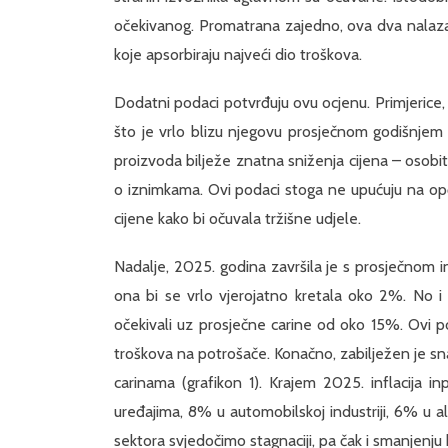
očekivanog. Promatrana zajedno, ova dva nalaza 
koje apsorbiraju najveći dio troškova.
Dodatni podaci potvrđuju ovu ocjenu. Primjerice,
što je vrlo blizu njegovu prosječnom godišnjem 
proizvoda bilježe znatna sniženja cijena – osobito 
o iznimkama. Ovi podaci stoga ne upućuju na op
cijene kako bi očuvala tržišne udjele.
Nadalje, 2025. godina završila je s prosječnom in
ona bi se vrlo vjerojatno kretala oko 2%. No i
očekivali uz prosječne carine od oko 15%. Ovi po
troškova na potrošače. Konačno, zabilježen je sn
carinama (grafikon 1). Krajem 2025. inflacija i
uređajima, 8% u automobilskoj industriji, 6% u al
sektora svjedočimo stagnaciji, pa čak i smanjenju 