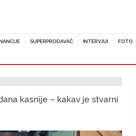
Skoči na glavni sadržaj
INANCIJE
SUPERPRODAVAČ
INTERVJUI
FOTO
ana kasnije – kakav je stvarni