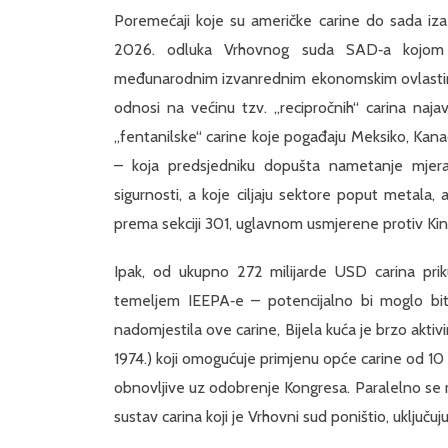
Poremećaji koje su američke carine do sada izaz
2026. odluka Vrhovnog suda SAD‑a kojom 
međunarodnim izvanrednim ekonomskim ovlastima 
odnosi na većinu tzv. „recipročnih“ carina najav
„fentanilske“ carine koje pogađaju Meksiko, Kana
– koja predsjedniku dopušta nametanje mjera
sigurnosti, a koje ciljaju sektore poput metala, 
prema sekciji 301, uglavnom usmjerene protiv K
Ipak, od ukupno 272 milijarde USD carina prik
temeljem IEEPA‑e – potencijalno bi moglo biti
nadomjestila ove carine, Bijela kuća je brzo akti
1974.) koji omogućuje primjenu opće carine od 1
obnovljive uz odobrenje Kongresa. Paralelno se ra
sustav carina koji je Vrhovni sud poništio, uključ