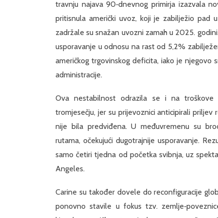
travnju najava 90‑dnevnog primirja izazvala no
pritisnula američki uvoz, koji je zabilježio pa
zadržale su snažan uvozni zamah u 2025. godini.
usporavanje u odnosu na rast od 5,2% zabilježen
američkog trgovinskog deficita, iako je njegovo s
administracije.
Ova nestabilnost odrazila se i na troškove 
tromjesečju, jer su prijevoznici anticipirali pril
nije bila predviđena. U međuvremenu su broda
rutama, očekujući dugotrajnije usporavanje. Rez
samo četiri tjedna od početka svibnja, uz spekt
Angeles.
Carine su također dovele do reconfiguracije globa
ponovno stavile u fokus tzv. zemlje‑poveznice