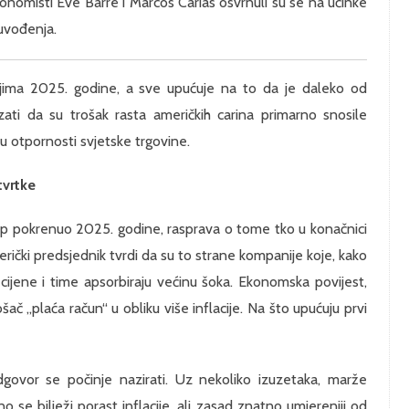
onomisti Eve Barré i Marcos Carias osvrnuli su se na učinke
uvođenja.
njima 2025. godine, a sve upućuje na to da je daleko od
azati da su trošak rasta američkih carina primarno snosile
 otpornosti svjetske trgovine.
tvrtke
mp pokrenuo 2025. godine, rasprava o tome tko u konačnici
merički predsjednik tvrdi da su to strane kompanije koje, kako
 cijene i time apsorbiraju većinu šoka. Ekonomska povijest,
šač „plaća račun“ u obliku više inflacije. Na što upućuju prvi
ovor se počinje nazirati. Uz nekoliko izuzetaka, marže
se bilježi porast inflacije, ali zasad znatno umjereniji od