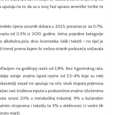
upućuju na to da su u ovoj fazi upravo američke tvrtke te
 indeks cijena uvoznih dobara u 2025. porastao je za 0,7%,
rastu od 0,5% iz 2010. godine. Istina, pojedine kategorije
alkoholna pića, drvo, kozmetika, čelik i tekstil – no riječ je
ći trend prema kojem bi većina stranih poduzeća snižavala
flacijom na godišnjoj razini od 2,8%. Bez trgovinskog rata,
 dalje ostaje znatno ispod razine od 3,5–4% koje su neki
kazatelji zasad ne upućuju na vrlo visok stupanj prijenosa
ažan rast troškova inputa
u poduzećima snažno izloženima
nputa iznosi 20% u metalurškoj industriji, 9% u kućanskim
atnim strojevima i tekstilu te 5% u elektronici. U većini tih
bruto marži.