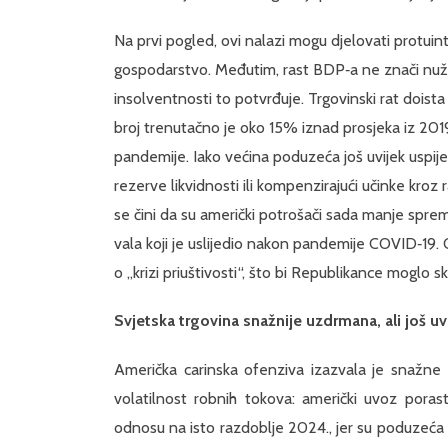
Na prvi pogled, ovi nalazi mogu djelovati protui
gospodarstvo. Međutim, rast BDP‑a ne znači nužn
insolventnosti to potvrđuje. Trgovinski rat doist
broj trenutačno je oko 15% iznad prosjeka iz 2019.
pandemije. Iako većina poduzeća još uvijek uspij
rezerve likvidnosti ili kompenzirajući učinke kroz 
se čini da su američki potrošači sada manje sprem
vala koji je uslijedio nakon pandemije COVID‑19. O
o „krizi priuštivosti“, što bi Republikance moglo
Svjetska trgovina snažnije uzdrmana, ali još u
Američka carinska ofenziva izazvala je snažne t
volatilnost robnih tokova: američki uvoz por
odnosu na isto razdoblje 2024., jer su poduzeća 