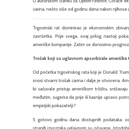
U autorskom članku za
Option Finance
, Coface ek
carina, nešto više od godinu dana nakon njihova 
Trgovinski rat dominirao je ekonomskim zbiva
završetka. Prije svega, ovaj prilog nastoji pok
američke kompanije. Zatim se donosimo prognozu
Trošak koji su uglavnom apsorbirale američke 
Od početka trgovinskog rata koji je Donald Tru
snosi stvarni trošak carina i dalje je otvorena. A
bi sačuvale pristup američkom tržištu, snižavaju
međutim, sugerira da prije ili kasnije upravo potro
empirijski pokazatelji?
S gotovo godinu dana dostupnih podataka, odg
stranih izvoznika uglavnom su očuvane. Istodobno 