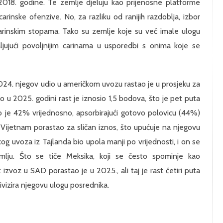
2018. godine. Te zemlje djeluju kao prijenosne platforme
rinske ofenzive. No, za razliku od ranijih razdoblja, izbor
arinskim stopama. Tako su zemlje koje su već imale ulogu
ljujući povoljnijim carinama u usporedbi s onima koje se
 2024. njegov udio u američkom uvozu rastao je u prosjeku za
u 2025. godini rast je iznosio 1,5 bodova, što je pet puta
o je 42% vrijednosno, apsorbirajući gotovo polovicu (44%)
 Vijetnam porastao za sličan iznos, što upućuje na njegovu
og uvoza iz Tajlanda bio upola manji po vrijednosti, i on se
lju. Što se tiče Meksika, koji se često spominje kao
 izvoz u SAD porastao je u 2025., ali taj je rast četiri puta
ivizira njegovu ulogu posrednika.