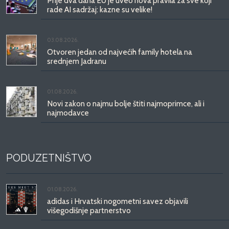
Prije dva dana EU je uveo nova pravila za sve koji
rade AI sadržaj: kazne su velike!
03.08.2026.
Otvoren jedan od najvećih family hotela na
srednjem Jadranu
01.08.2026.
Novi zakon o najmu bolje štiti najmoprimce, ali i
najmodavce
PODUZETNIŠTVO
01.08.2026.
adidas i Hrvatski nogometni savez objavili
višegodišnje partnerstvo