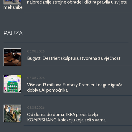
najpreciznije strojne obrade i diktira pravila u svijetu
mehanike
PAUZA
06.08.2026.
Bugatti Destrier: skulptura stvorena za vječnost
06.08.2026.
Više od 13 milijuna Fantasy Premier League igrača
dobiva AI pomoćnika
03.08.2026.
Od doma do doma: IKEA predstavlja
KOMPISHÄNG, kolekciju koja seli s vama