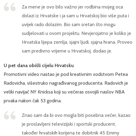
Za mene je ovo bilo važno jer rodbina mojeg oca
dolazi iz Hrvatske i ja sam u Hrvatskoj bio više puta i
uvijek rado dolazim. Bio sam sretan što mogu
sudjelovati u ovom projektu. Nevjerojatno je koliko je
Hrvatska lijepa zemlja, sjajni ljudi, sjajna hrana. Proveo
sam predivno vrijeme u Hrvatskoj, dodao je.
U pet dana obišli cijelu Hrvatsku
Promotivni video nastao je pod kreativnim vodstvom Petea
Radovicha, višestruko nagrađivanog producenta. Radovich je
veliki navijač NY Knicksa koji su večeras osvojili naslov NBA
prvaka nakon čak 53 godina.
Znao sam da bi ovo mogla biti posebna večer, kazao
je proslavljeni televizijski i sportski producent,
također hrvatskih korijena te dobitnik 45 Emmy