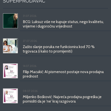
SUPERPRODAVAČ
31.07.2026.
BCG: Luksuz više ne kupuje status, nego kvalitetu,
vrijeme i dugoročnu vrijednost
27.07.2026.
Zašto slanje poruka ne funkcionira kod 70 %
trgovaca (i kako to promijeniti)
14.07.2026.
Filip Macukić: AI pismenost postaje nova prodajna
prednost
08.07.2026.
Miljenko Bošković: Najveća prodajna pogreška je
pomisliti da je 'ne' kraj razgovora