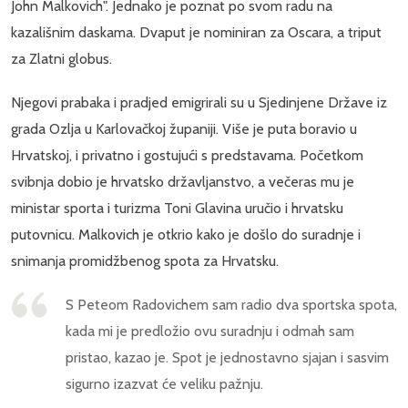
John Malkovich". Jednako je poznat po svom radu na
kazališnim daskama. Dvaput je nominiran za Oscara, a triput
za Zlatni globus.
Njegovi prabaka i pradjed emigrirali su u Sjedinjene Države iz
grada Ozlja u Karlovačkoj županiji. Više je puta boravio u
Hrvatskoj, i privatno i gostujući s predstavama. Početkom
svibnja dobio je hrvatsko državljanstvo, a večeras mu je
ministar sporta i turizma Toni Glavina uručio i hrvatsku
putovnicu. Malkovich je otkrio kako je došlo do suradnje i
snimanja promidžbenog spota za Hrvatsku.
S Peteom Radovichem sam radio dva sportska spota,
kada mi je predložio ovu suradnju i odmah sam
pristao, kazao je. Spot je jednostavno sjajan i sasvim
sigurno izazvat će veliku pažnju.