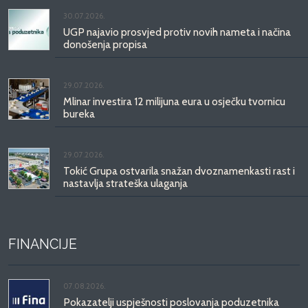
30.07.2026.
UGP najavio prosvjed protiv novih nameta i načina
donošenja propisa
29.07.2026.
Mlinar investira 12 milijuna eura u osječku tvornicu
bureka
29.07.2026.
Tokić Grupa ostvarila snažan dvoznamenkasti rast i
nastavlja strateška ulaganja
FINANCIJE
07.08.2026.
Pokazatelji uspješnosti poslovanja poduzetnika