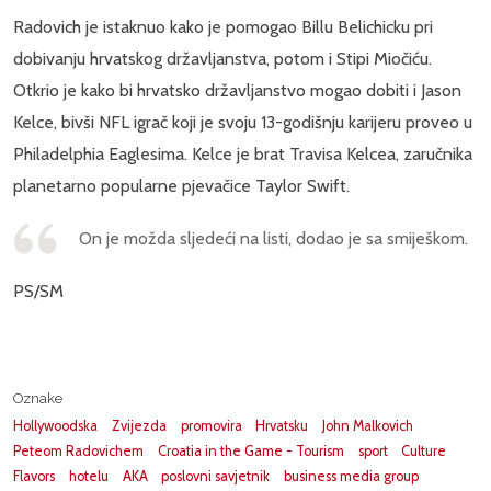
Radovich je istaknuo kako je pomogao Billu Belichicku pri
dobivanju hrvatskog državljanstva, potom i Stipi Miočiću.
Otkrio je kako bi hrvatsko državljanstvo mogao dobiti i Jason
Kelce, bivši NFL igrač koji je svoju 13-godišnju karijeru proveo u
Philadelphia Eaglesima. Kelce je brat Travisa Kelcea, zaručnika
planetarno popularne pjevačice Taylor Swift.
On je možda sljedeći na listi, dodao je sa smiješkom.
PS/SM
Oznake
Hollywoodska
Zvijezda
promovira
Hrvatsku
John Malkovich
Peteom Radovichem
Croatia in the Game - Tourism
sport
Culture
Flavors
hotelu
AKA
poslovni savjetnik
business media group