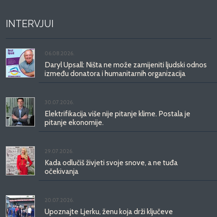
INTERVJUI
06.08.2026.
Daryl Upsall: Ništa ne može zamijeniti ljudski odnos
između donatora i humanitarnih organizacija
30.07.2026.
Elektrifikacija više nije pitanje klime. Postala je
pitanje ekonomije.
29.07.2026.
Kada odlučiš živjeti svoje snove, a ne tuđa
očekivanja
20.07.2026.
Upoznajte Ljerku, ženu koja drži ključeve