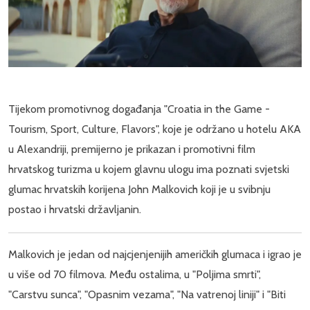
Tijekom promotivnog događanja "Croatia in the Game -
Tourism, Sport, Culture, Flavors", koje je održano u hotelu AKA
u Alexandriji, premijerno je prikazan i promotivni film
hrvatskog turizma u kojem glavnu ulogu ima poznati svjetski
glumac hrvatskih korijena John Malkovich koji je u svibnju
postao i hrvatski državljanin.
Malkovich je jedan od najcjenjenijih američkih glumaca i igrao je
u više od 70 filmova. Među ostalima, u "Poljima smrti",
"Carstvu sunca", "Opasnim vezama", "Na vatrenoj liniji" i "Biti