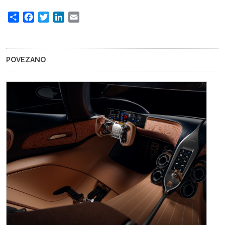
Share
Facebook
Twitter
LinkedIn
Email
POVEZANO