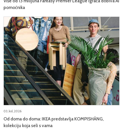
Više od 13 milijuna Fantasy Premier League igrača dobiva AI
pomoćnika
03, kol, 2026
Od doma do doma: IKEA predstavlja KOMPISHÄNG,
kolekciju koja seli s vama