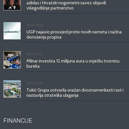
adidas i Hrvatski nogometni savez objavili
višegodišnje partnerstvo
30.07.2026.
UGP najavio prosvjed protiv novih nameta i načina
donošenja propisa
29.07.2026.
Mlinar investira 12 milijuna eura u osječku tvornicu
bureka
29.07.2026.
Tokić Grupa ostvarila snažan dvoznamenkasti rast i
nastavlja strateška ulaganja
FINANCIJE