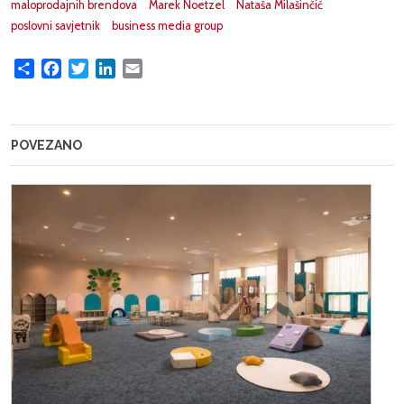
maloprodajnih brendova
Marek Noetzel
Nataša Milašinčić
poslovni savjetnik
business media group
Share
Facebook
Twitter
LinkedIn
Email
POVEZANO