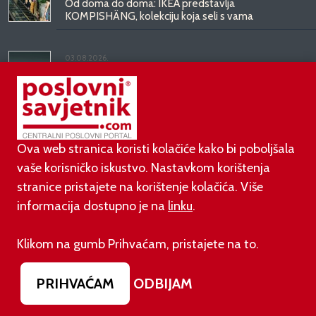
Od doma do doma: IKEA predstavlja
KOMPISHÄNG, kolekciju koja seli s vama
03.08.2026.
Kineski BYD predstavio luksuznu limuzinu veću od
Mercedesove S-klase, obećava domet do 1.000
kilometara
Ova web stranica koristi kolačiće kako bi poboljšala
vaše korisničko iskustvo. Nastavkom korištenja
stranice pristajete na korištenje kolačića. Više
informacija dostupno je na
linku
.
©
poslovni-savjetnik.com član je
Klikom na gumb Prihvaćam, pristajete na to.
Footer menu
O nama
Impressum
Uvjeti korištenja
PRIHVAĆAM
ODBIJAM
Izjava o zaštiti privatnosti