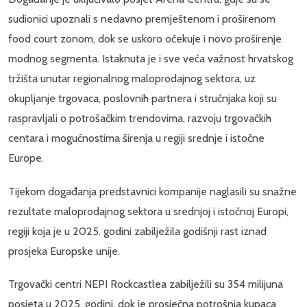
sudionici upoznali s nedavno premještenom i proširenom
food court zonom, dok se uskoro očekuje i novo proširenje
modnog segmenta. Istaknuta je i sve veća važnost hrvatskog
tržišta unutar regionalnog maloprodajnog sektora, uz
okupljanje trgovaca, poslovnih partnera i stručnjaka koji su
raspravljali o potrošačkim trendovima, razvoju trgovačkih
centara i mogućnostima širenja u regiji srednje i istočne
Europe.
Tijekom događanja predstavnici kompanije naglasili su snažne
rezultate maloprodajnog sektora u srednjoj i istočnoj Europi,
regiji koja je u 2025. godini zabilježila godišnji rast iznad
prosjeka Europske unije.
Trgovački centri NEPI Rockcastlea zabilježili su 354 milijuna
posjeta u 2025. godini, dok je prosječna potrošnja kupaca