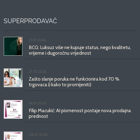
SUPERPRODAVAČ
31.07.2026.
BCG: Luksuz više ne kupuje status, nego kvalitetu,
vrijeme i dugoročnu vrijednost
27.07.2026.
Zašto slanje poruka ne funkcionira kod 70 %
trgovaca (i kako to promijeniti)
14.07.2026.
Filip Macukić: AI pismenost postaje nova prodajna
prednost
08.07.2026.