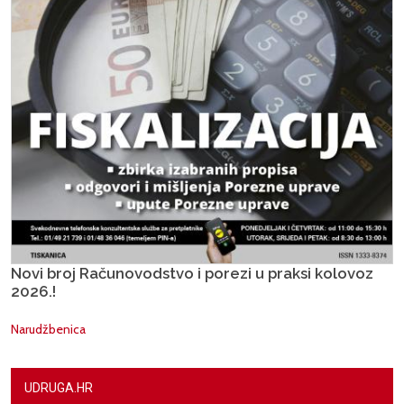
Novi broj Računovodstvo i porezi u praksi kolovoz
2026.!
Narudžbenica
UDRUGA.HR