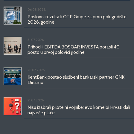
06.08.2026.
Poslovni rezultati OTP Grupe za prvo polugodište
2026. godine
31.07.2026.
Prihodi i EBITDA BOSQAR INVESTA porasli 40
posto u prvoj polovici godine
28.07.2026.
KentBank postao službeni bankarski partner GNK
Dinamo
21.07.2026.
Nisu izabrali pilote ni vojnike: evo kome bi Hrvati dali
najveće plaće