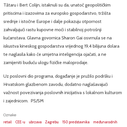
Tătaru i Bert Colijn, istaknuli su da, unatoč geopolitičkim
pritiscima i izazovima za europsko gospodarstvo, tržišta
srednje i istočne Europe i dalje pokazuju otpornost
zahvaljujući rastu kupovne moći i stabilnoj potrošnji
kućanstava. Glavna govornica Sharon Gai osvrnula se na
iskustva kineskog gospodarstva vrijednog 19,4 bilijuna dolara
te naglasila kako će umjetna inteligencija ojačati, a ne
zamijeniti buduću ulogu fizičke maloprodaje.
Uz poslovni dio programa, događanje je pružilo podršku i
Hrvatskom glazbenom zavodu, dodatno naglašavajući
važnost povezivanja poslovnih inicijativa s lokalnom kulturom
i zajednicom. PS/SM
Oznake
retail
CEE-u
ubrzava
Zagrebu
150 predstavnika
međunarodnih