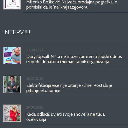
Miljenko Bošković: Najveća prodajna pogreška je
pomisliti da je 'ne' kraj razgovora
INTERVJUI
06.08.2026.
Daryl Upsall: Ništa ne može zamijeniti ljudski odnos
između donatora i humanitarnih organizacija
30.07.2026.
Elektrifikacija više nije pitanje klime. Postala je
pitanje ekonomije.
29.07.2026.
Kada odlučiš živjeti svoje snove, a ne tuđa
očekivanja