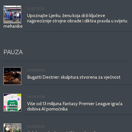
20.07.2026.
Upoznajte Ljerku, ženu koja drži ključeve
najpreciznije strojne obrade i diktira pravila u svijetu
mehanike
PAUZA
06.08.2026.
Bugatti Destrier: skulptura stvorena za vječnost
06.08.2026.
Više od 13 milijuna Fantasy Premier League igrača
dobiva AI pomoćnika
03.08.2026.