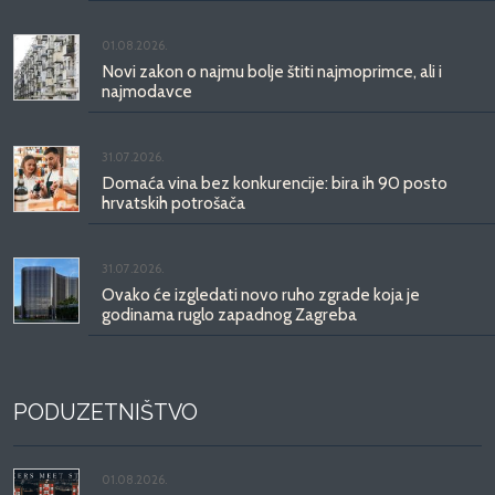
01.08.2026.
Novi zakon o najmu bolje štiti najmoprimce, ali i
najmodavce
31.07.2026.
Domaća vina bez konkurencije: bira ih 90 posto
hrvatskih potrošača
31.07.2026.
Ovako će izgledati novo ruho zgrade koja je
godinama ruglo zapadnog Zagreba
PODUZETNIŠTVO
01.08.2026.