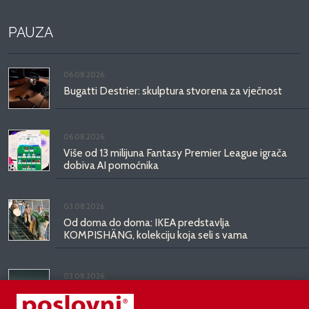
PAUZA
06.08.2026.
Bugatti Destrier: skulptura stvorena za vječnost
06.08.2026.
Više od 13 milijuna Fantasy Premier League igrača
dobiva AI pomoćnika
03.08.2026.
Od doma do doma: IKEA predstavlja
KOMPISHÄNG, kolekciju koja seli s vama
03.08.2026.
Kineski BYD predstavio luksuznu limuzinu veću od
Mercedesove S-klase, obećava domet do 1.000