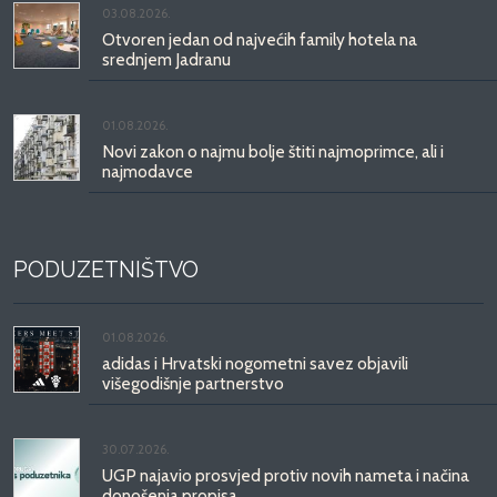
03.08.2026.
Otvoren jedan od najvećih family hotela na
srednjem Jadranu
01.08.2026.
Novi zakon o najmu bolje štiti najmoprimce, ali i
najmodavce
PODUZETNIŠTVO
01.08.2026.
adidas i Hrvatski nogometni savez objavili
višegodišnje partnerstvo
30.07.2026.
UGP najavio prosvjed protiv novih nameta i načina
donošenja propisa