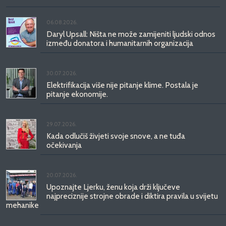
06.08.2026.
Daryl Upsall: Ništa ne može zamijeniti ljudski odnos
između donatora i humanitarnih organizacija
30.07.2026.
Elektrifikacija više nije pitanje klime. Postala je
pitanje ekonomije.
29.07.2026.
Kada odlučiš živjeti svoje snove, a ne tuđa
očekivanja
20.07.2026.
Upoznajte Ljerku, ženu koja drži ključeve
najpreciznije strojne obrade i diktira pravila u svijetu
mehanike