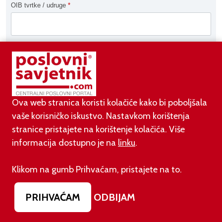
OIB tvrtke / udruge
*
Ime
Prezime
Ova web stranica koristi kolačiće kako bi poboljšala
vaše korisničko iskustvo. Nastavkom korištenja
stranice pristajete na korištenje kolačića. Više
Kontakt telefon
informacija dostupno je na
linku
.
Klikom na gumb Prihvaćam, pristajete na to.
Poštanska adresa
PRIHVAĆAM
ODBIJAM
Grad
*