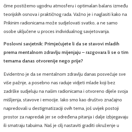
čime postižemo ugodnu atmosferu i optimalan balans između
teorijskih osnova i praktičnog rada. Važno je i naglasiti kako na
Prikinim radionicama može sudjelovati svatko, a ne samo
osobe uključene u proces individualnog savjetovanja.
Poslovni savjetnik: Primjećujete li da se stavovi mladih
prema mentalnom zdravlju mijenjaju – razgovara li se o tim
temama danas otvorenije nego prije?
Evidentno je da se mentalnom zdravlju danas posvećuje sve
više pažnje, a posebno nas raduje vidjeti mlade koji bez
zadrške sudjeluju na našim radionicama i otvoreno dijele svoja
mišljenja, stavove i emocije. Iako smo kao društvo značajno
napredovali u destigmatizaciji ovih tema, još uvijek postoji
prostor za napredak jer se određena pitanja i dalje izbjegavaju
ili smatraju tabuima. Naš je cilj nastaviti graditi okruženje u