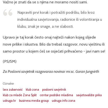
Važno je znati da se s njima ne moramo nositi sami.
Napraviti prvi korak i potražiti podršku, bilo kroz
individualna savjetovanja, radionice ili volontiranja u
klubu, znak je snage, a ne slabosti.
Upravo je taj korak često onaj najteži nakon kojeg slijede
nove prilike i iskustva. Bilo da trebaš razgovor, novu vještinu ili
samo prostor u kojem ćeš se osjećati prihvaćeno - javi nam se!
(PS/SM)
Za Poslovni savjetnik razgovarao novinar mr.sc. Goran Jungvirth
Oznake
lara zubanović
klub zona
poslovni savjetnik
klub za mlade Zona Split
centar podrške mladima
savjetovalište prika
udruga.hr
business media group
udruga info zona