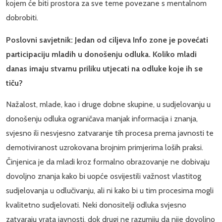
kojem će biti prostora za sve teme povezane s mentalnom
dobrobiti.
Poslovni savjetnik: Jedan od ciljeva Info zone je povećati
participaciju mladih u donošenju odluka. Koliko mladi
danas imaju stvarnu priliku utjecati na odluke koje ih se
tiču?
Nažalost, mlade, kao i druge dobne skupine, u sudjelovanju u
donošenju odluka ograničava manjak informacija i znanja,
svjesno ili nesvjesno zatvaranje tih procesa prema javnosti te
demotiviranost uzrokovana brojnim primjerima loših praksi.
Činjenica je da mladi kroz formalno obrazovanje ne dobivaju
dovoljno znanja kako bi uopće osvijestili važnost vlastitog
sudjelovanja u odlučivanju, ali ni kako bi u tim procesima mogli
kvalitetno sudjelovati. Neki donositelji odluka svjesno
zatvaraju vrata javnosti, dok drugi ne razumiju da nije dovoljno