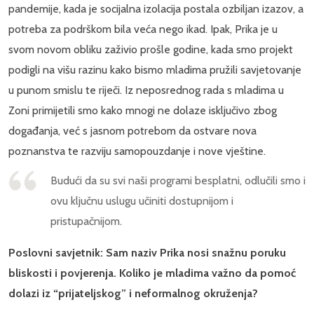
pandemije, kada je socijalna izolacija postala ozbiljan izazov, a
potreba za podrškom bila veća nego ikad. Ipak, Prika je u
svom novom obliku zaživio prošle godine, kada smo projekt
podigli na višu razinu kako bismo mladima pružili savjetovanje
u punom smislu te riječi. Iz neposrednog rada s mladima u
Zoni primijetili smo kako mnogi ne dolaze isključivo zbog
događanja, već s jasnom potrebom da ostvare nova
poznanstva te razviju samopouzdanje i nove vještine.
Budući da su svi naši programi besplatni, odlučili smo i
ovu ključnu uslugu učiniti dostupnijom i
pristupačnijom.
Poslovni savjetnik: Sam naziv Prika nosi snažnu poruku
bliskosti i povjerenja. Koliko je mladima važno da pomoć
dolazi iz “prijateljskog” i neformalnog okruženja?