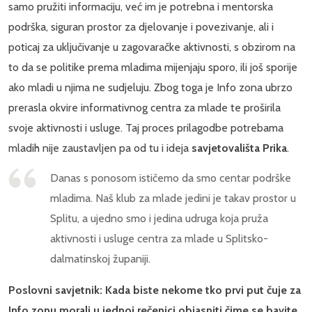
samo pružiti informaciju, već im je potrebna i mentorska
podrška, siguran prostor za djelovanje i povezivanje, ali i
poticaj za uključivanje u zagovaračke aktivnosti, s obzirom na
to da se politike prema mladima mijenjaju sporo, ili još sporije
ako mladi u njima ne sudjeluju. Zbog toga je Info zona ubrzo
prerasla okvire informativnog centra za mlade te proširila
svoje aktivnosti i usluge. Taj proces prilagodbe potrebama
mladih nije zaustavljen pa od tu i ideja
savjetovališta Prika
.
Danas s ponosom ističemo da smo centar podrške
mladima. Naš klub za mlade jedini je takav prostor u
Splitu, a ujedno smo i jedina udruga koja pruža
aktivnosti i usluge centra za mlade u Splitsko-
dalmatinskoj županiji.
Poslovni savjetnik: Kada biste nekome tko prvi put čuje za
Info zonu morali u jednoj rečenici objasniti čime se bavite,