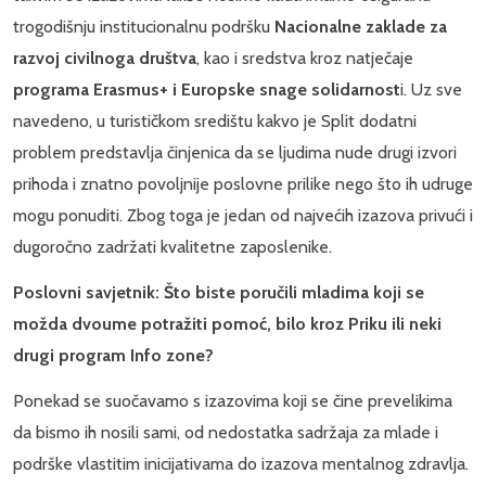
trogodišnju institucionalnu podršku
Nacionalne zaklade za
razvoj civilnoga društva
, kao i sredstva kroz natječaje
programa Erasmus+ i Europske snage solidarnost
i. Uz sve
navedeno, u turističkom središtu kakvo je Split dodatni
problem predstavlja činjenica da se ljudima nude drugi izvori
prihoda i znatno povoljnije poslovne prilike nego što ih udruge
mogu ponuditi. Zbog toga je jedan od najvećih izazova privući i
dugoročno zadržati kvalitetne zaposlenike.
Poslovni savjetnik: Što biste poručili mladima koji se
možda dvoume potražiti pomoć, bilo kroz Priku ili neki
drugi program Info zone?
Ponekad se suočavamo s izazovima koji se čine prevelikima
da bismo ih nosili sami, od nedostatka sadržaja za mlade i
podrške vlastitim inicijativama do izazova mentalnog zdravlja.