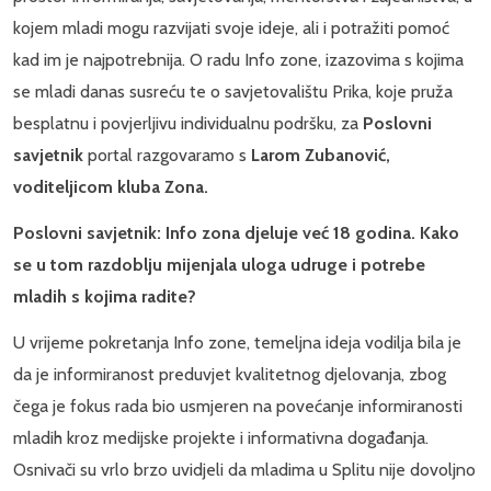
kojem mladi mogu razvijati svoje ideje, ali i potražiti pomoć
kad im je najpotrebnija. O radu Info zone, izazovima s kojima
se mladi danas susreću te o savjetovalištu Prika, koje pruža
besplatnu i povjerljivu individualnu podršku, za
Poslovni
savjetnik
portal razgovaramo s
Larom Zubanović,
voditeljicom kluba Zona.
Poslovni savjetnik: Info zona djeluje već 18 godina. Kako
se u tom razdoblju mijenjala uloga udruge i potrebe
mladih s kojima radite?
U vrijeme pokretanja Info zone, temeljna ideja vodilja bila je
da je informiranost preduvjet kvalitetnog djelovanja, zbog
čega je fokus rada bio usmjeren na povećanje informiranosti
mladih kroz medijske projekte i informativna događanja.
Osnivači su vrlo brzo uvidjeli da mladima u Splitu nije dovoljno