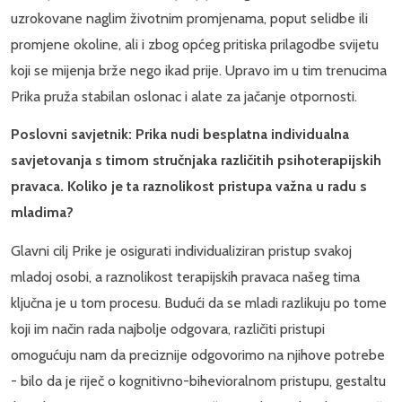
uzrokovane naglim životnim promjenama, poput selidbe ili
promjene okoline, ali i zbog općeg pritiska prilagodbe svijetu
koji se mijenja brže nego ikad prije. Upravo im u tim trenucima
Prika pruža stabilan oslonac i alate za jačanje otpornosti.
Poslovni savjetnik: Prika nudi besplatna individualna
savjetovanja s timom stručnjaka različitih psihoterapijskih
pravaca. Koliko je ta raznolikost pristupa važna u radu s
mladima?
Glavni cilj Prike je osigurati individualiziran pristup svakoj
mladoj osobi, a raznolikost terapijskih pravaca našeg tima
ključna je u tom procesu. Budući da se mladi razlikuju po tome
koji im način rada najbolje odgovara, različiti pristupi
omogućuju nam da preciznije odgovorimo na njihove potrebe
- bilo da je riječ o kognitivno-bihevioralnom pristupu, gestaltu