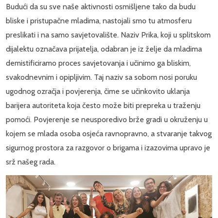
Budući da su sve naše aktivnosti osmišljene tako da budu
bliske i pristupačne mladima, nastojali smo tu atmosferu
preslikati i na samo savjetovalište. Naziv Prika, koji u splitskom
dijalektu označava prijatelja, odabran je iz želje da mladima
demistificiramo proces savjetovanja i učinimo ga bliskim,
svakodnevnim i opipljivim. Taj naziv sa sobom nosi poruku
ugodnog ozračja i povjerenja, čime se učinkovito uklanja
barijera autoriteta koja često može biti prepreka u traženju
pomoći. Povjerenje se neusporedivo brže gradi u okruženju u
kojem se mlada osoba osjeća ravnopravno, a stvaranje takvog
sigurnog prostora za razgovor o brigama i izazovima upravo je
srž našeg rada.