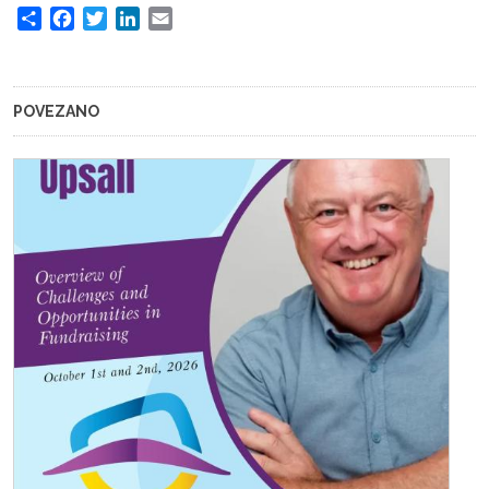
Share
Facebook
Twitter
LinkedIn
Email
POVEZANO