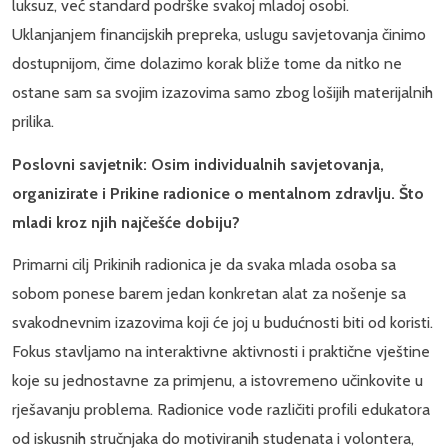
luksuz, već standard podrške svakoj mladoj osobi.
Uklanjanjem financijskih prepreka, uslugu savjetovanja činimo
dostupnijom, čime dolazimo korak bliže tome da nitko ne
ostane sam sa svojim izazovima samo zbog lošijih materijalnih
prilika.
Poslovni savjetnik: Osim individualnih savjetovanja,
organizirate i Prikine radionice o mentalnom zdravlju. Što
mladi kroz njih najčešće dobiju?
Primarni cilj Prikinih radionica je da svaka mlada osoba sa
sobom ponese barem jedan konkretan alat za nošenje sa
svakodnevnim izazovima koji će joj u budućnosti biti od koristi.
Fokus stavljamo na interaktivne aktivnosti i praktične vještine
koje su jednostavne za primjenu, a istovremeno učinkovite u
rješavanju problema. Radionice vode različiti profili edukatora
od iskusnih stručnjaka do motiviranih studenata i volontera,