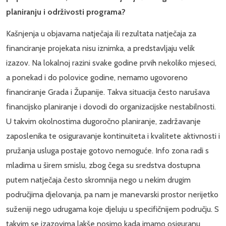
planiranju i održivosti programa?
Kašnjenja u objavama natječaja ili rezultata natječaja za
financiranje projekata nisu iznimka, a predstavljaju velik
izazov. Na lokalnoj razini svake godine prvih nekoliko mjeseci,
a ponekad i do polovice godine, nemamo ugovoreno
financiranje Grada i Županije. Takva situacija često narušava
financijsko planiranje i dovodi do organizacijske nestabilnosti.
U takvim okolnostima dugoročno planiranje, zadržavanje
zaposlenika te osiguravanje kontinuiteta i kvalitete aktivnosti i
pružanja usluga postaje gotovo nemoguće. Info zona radi s
mladima u širem smislu, zbog čega su sredstva dostupna
putem natječaja često skromnija nego u nekim drugim
područjima djelovanja, pa nam je manevarski prostor nerijetko
suženiji nego udrugama koje djeluju u specifičnijem području. S
takvim se izazovima lakše nosimo kada imamo osiguranu