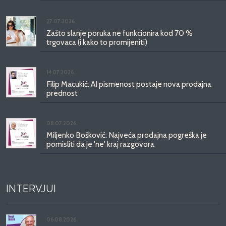
27.07.2026.
Zašto slanje poruka ne funkcionira kod 70 %
trgovaca (i kako to promijeniti)
14.07.2026.
Filip Macukić: AI pismenost postaje nova prodajna
prednost
08.07.2026.
Miljenko Bošković: Najveća prodajna pogreška je
pomisliti da je 'ne' kraj razgovora
INTERVJUI
06.08.2026.