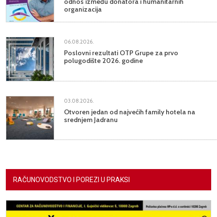
odnos između donatora i humanitarnih
organizacija
06.08.2026.
Poslovni rezultati OTP Grupe za prvo
polugodište 2026. godine
03.08.2026.
Otvoren jedan od najvećih family hotela na
srednjem Jadranu
RAČUNOVODSTVO I POREZI U PRAKSI