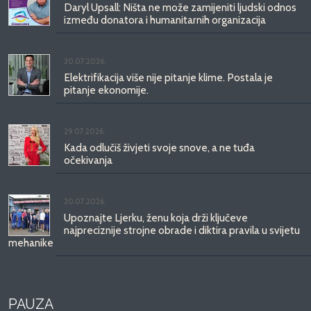
Daryl Upsall: Ništa ne može zamijeniti ljudski odnos
između donatora i humanitarnih organizacija
30.07.2026.
Elektrifikacija više nije pitanje klime. Postala je
pitanje ekonomije.
29.07.2026.
Kada odlučiš živjeti svoje snove, a ne tuđa
očekivanja
20.07.2026.
Upoznajte Ljerku, ženu koja drži ključeve
najpreciznije strojne obrade i diktira pravila u svijetu
mehanike
PAUZA