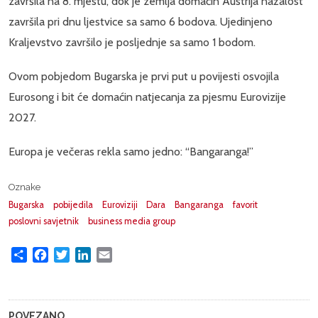
završila na 8. mjestu, dok je zemlja domaćin Austrija nažalost
završila pri dnu ljestvice sa samo 6 bodova. Ujedinjeno
Kraljevstvo završilo je posljednje sa samo 1 bodom.
Ovom pobjedom Bugarska je prvi put u povijesti osvojila
Eurosong i bit će domaćin natjecanja za pjesmu Eurovizije
2027.
Europa je večeras rekla samo jedno: “Bangaranga!”
Oznake
Bugarska
pobijedila
Euroviziji
Dara
Bangaranga
favorit
poslovni savjetnik
business media group
Share
Facebook
Twitter
LinkedIn
Email
POVEZANO