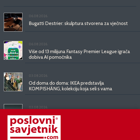
06.08.2026.
Bugatti Destrier: skulptura stvorena za vječnost
06.08.2026.
Više od 13 milijuna Fantasy Premier League igrača
dobiva AI pomoćnika
03.08.2026.
Od doma do doma: IKEA predstavlja
KOMPISHÄNG, kolekciju koja seli s vama
03.08.2026.
Kineski BYD predstavio luksuznu limuzinu veću od
Mercedesove S-klase, obećava domet do 1.000
kilometara