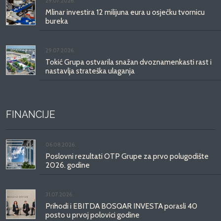
29.07.2026.
Mlinar investira 12 milijuna eura u osječku tvornicu
bureka
29.07.2026.
Tokić Grupa ostvarila snažan dvoznamenkasti rast i
nastavlja strateška ulaganja
FINANCIJE
06.08.2026.
Poslovni rezultati OTP Grupe za prvo polugodište
2026. godine
31.07.2026.
Prihodi i EBITDA BOSQAR INVESTA porasli 40
posto u prvoj polovici godine