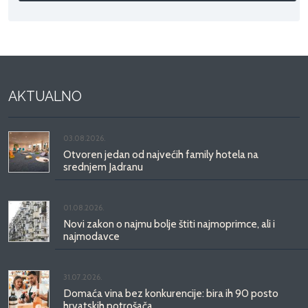
AKTUALNO
03.08.2026.
Otvoren jedan od najvećih family hotela na
srednjem Jadranu
01.08.2026.
Novi zakon o najmu bolje štiti najmoprimce, ali i
najmodavce
31.07.2026.
Domaća vina bez konkurencije: bira ih 90 posto
hrvatskih potrošača