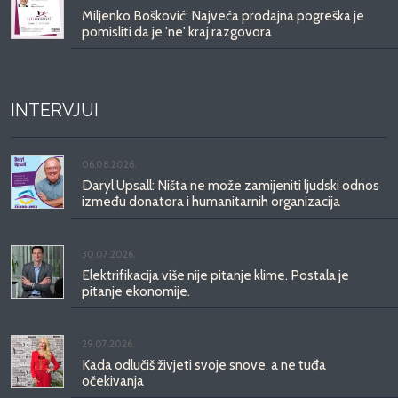
Miljenko Bošković: Najveća prodajna pogreška je
pomisliti da je 'ne' kraj razgovora
INTERVJUI
06.08.2026.
Daryl Upsall: Ništa ne može zamijeniti ljudski odnos
između donatora i humanitarnih organizacija
30.07.2026.
Elektrifikacija više nije pitanje klime. Postala je
pitanje ekonomije.
29.07.2026.
Kada odlučiš živjeti svoje snove, a ne tuđa
očekivanja