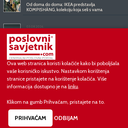
Od doma do doma: IKEA predstavlja
KOMPISHÄNG, kolekciju koja seli s vama
03.08.2026.
Kineski BYD predstavio luksuznu limuzinu veću od
Mercedesove S-klase, obećava domet do 1.000
kilometara
Ova web stranica koristi kolačiće kako bi poboljšala
vaše korisničko iskustvo. Nastavkom korištenja
stranice pristajete na korištenje kolačića. Više
informacija dostupno je na
linku
.
©
poslovni-savjetnik.com član je
Klikom na gumb Prihvaćam, pristajete na to.
Footer menu
O nama
Impressum
Uvjeti korištenja
PRIHVAĆAM
ODBIJAM
Izjava o zaštiti privatnosti