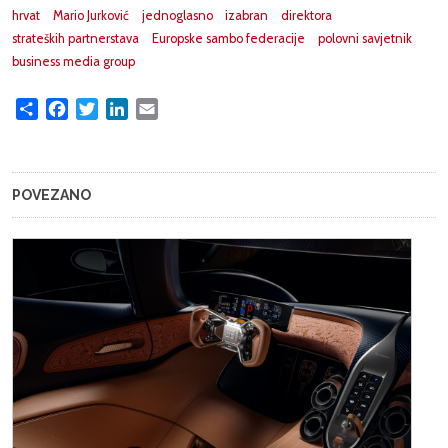
hrvat
Mario Jurković
jednoglasno
izabran
direktora
strateških partnerstava
Europske sambo federacije
polovni savjetnik
business media group
Share
Facebook
Twitter
LinkedIn
Email
POVEZANO