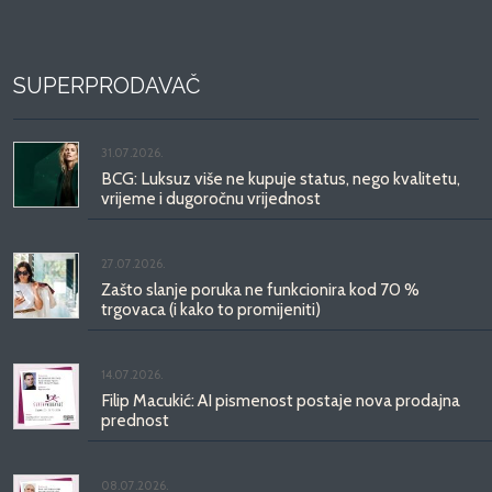
SUPERPRODAVAČ
31.07.2026.
BCG: Luksuz više ne kupuje status, nego kvalitetu,
vrijeme i dugoročnu vrijednost
27.07.2026.
Zašto slanje poruka ne funkcionira kod 70 %
trgovaca (i kako to promijeniti)
14.07.2026.
Filip Macukić: AI pismenost postaje nova prodajna
prednost
08.07.2026.