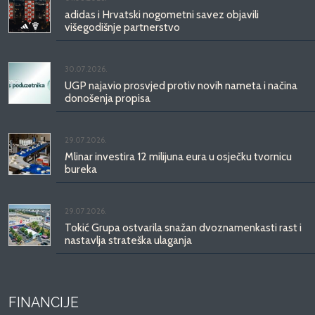
adidas i Hrvatski nogometni savez objavili
višegodišnje partnerstvo
30.07.2026.
UGP najavio prosvjed protiv novih nameta i načina
donošenja propisa
29.07.2026.
Mlinar investira 12 milijuna eura u osječku tvornicu
bureka
29.07.2026.
Tokić Grupa ostvarila snažan dvoznamenkasti rast i
nastavlja strateška ulaganja
FINANCIJE