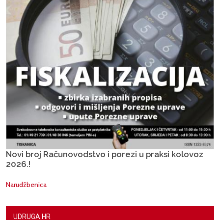
Novi broj Računovodstvo i porezi u praksi kolovoz
2026.!
Narudžbenica
UDRUGA.HR