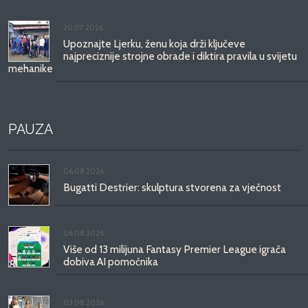
20.07.2026.
Upoznajte Ljerku, ženu koja drži ključeve
najpreciznije strojne obrade i diktira pravila u svijetu
mehanike
PAUZA
06.08.2026.
Bugatti Destrier: skulptura stvorena za vječnost
06.08.2026.
Više od 13 milijuna Fantasy Premier League igrača
dobiva AI pomoćnika
03.08.2026.