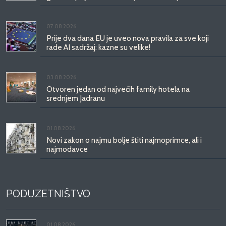
07.08.2026.
Prije dva dana EU je uveo nova pravila za sve koji
rade AI sadržaj: kazne su velike!
03.08.2026.
Otvoren jedan od najvećih family hotela na
srednjem Jadranu
01.08.2026.
Novi zakon o najmu bolje štiti najmoprimce, ali i
najmodavce
PODUZETNIŠTVO
01.08.2026.