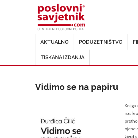
Main navigation
AKTUALNO
PODUZETNIŠTVO
F
TISKANA IZDANJA
Vidimo se na papiru
Knjiga 
nas kro
prethod
njene o
život s