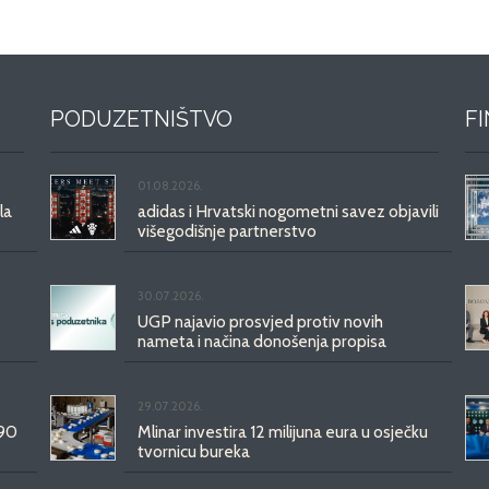
PODUZETNIŠTVO
F
01.08.2026.
la
adidas i Hrvatski nogometni savez objavili
višegodišnje partnerstvo
30.07.2026.
UGP najavio prosvjed protiv novih
nameta i načina donošenja propisa
29.07.2026.
 90
Mlinar investira 12 milijuna eura u osječku
tvornicu bureka