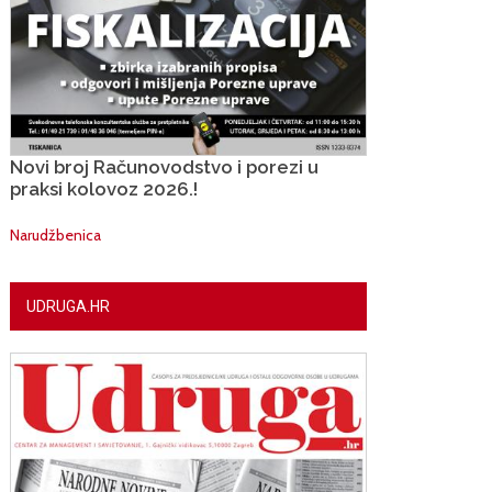
Novi broj Računovodstvo i porezi u
praksi kolovoz 2026.!
Narudžbenica
UDRUGA.HR