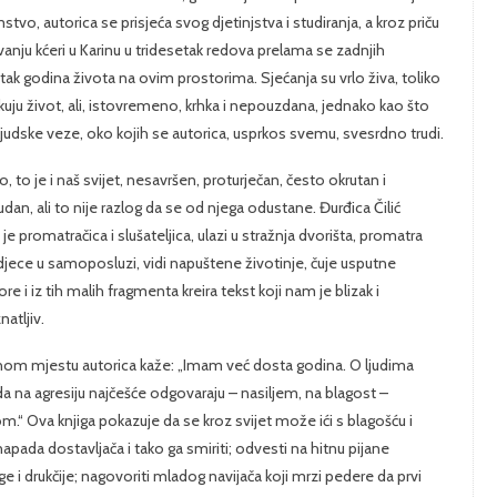
tvo, autorica se prisjeća svog djetinjstva i studiranja, a kroz priču
vanju kćeri u Karinu u tridesetak redova prelama se zadnjih
tak godina života na ovim prostorima. Sjećanja su vrlo živa, toliko
kuju život, ali, istovremeno, krhka i nepouzdana, jednako kao što
 ljudske veze, oko kojih se autorica, usprkos svemu, svesrdno trudi.
, to je i naš svijet, nesavršen, proturječan, često okrutan i
dan, ali to nije razlog da se od njega odustane. Đurđica Čilić
 je promatračica i slušateljica, ulazi u stražnja dvorišta, promatra
djece u samoposluzi, vidi napuštene životinje, čuje usputne
re i iz tih malih fragmenta kreira tekst koji nam je blizak i
atljiv.
nom mjestu autorica kaže: „Imam već dosta godina. O ljudima
 na agresiju najčešće odgovaraju – nasiljem, na blagost –
m.“ Ova knjiga pokazuje da se kroz svijet može ići s blagošću i
napada dostavljača i tako ga smiriti; odvesti na hitnu pijane
 drukčije; nagovoriti mladog navijača koji mrzi pedere da prvi