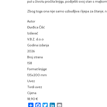
put u životu pročita knjigu, podijeliti svoj stan s majkom 
Zbog toga ona nije samo uzbudljiva i lijepa za čitanje, 
Autor
Đurđica Čilić
Izdavač
V.B.Z. d.o.o
Godina izdanja
2026
Broj strana
158
Format knjige
135x200 mm
Uvez
Tvrdi uvez
Cijena
18,90 €
Share
Facebook
Twitter
LinkedIn
Email