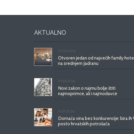
AKTUALNO
03.08.2026.
Otvoren jedan od najvećih family hote
na srednjem Jadranu
01.08.2026.
Novi zakon o najmu bolje štiti
najmoprimce, ali i najmodavce
31.07.2026.
Domaća vina bez konkurencije: bira ih
posto hrvatskih potrošača