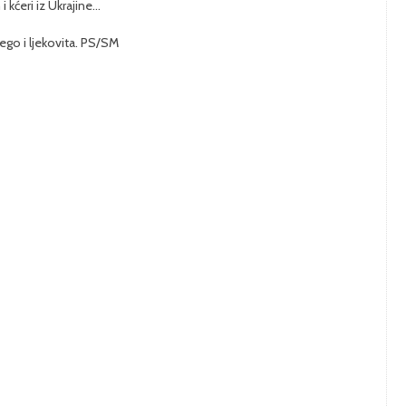
i kćeri iz Ukrajine…
nego i ljekovita. PS/SM