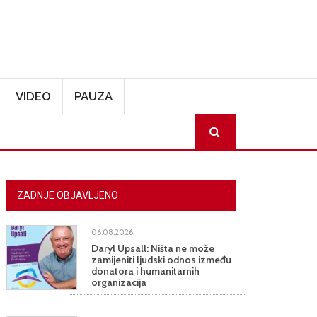
VIDEO
PAUZA
SEARCH
ZADNJE OBJAVLJENO
06.08.2026.
Daryl Upsall: Ništa ne može
zamijeniti ljudski odnos između
donatora i humanitarnih
organizacija