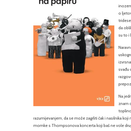
inozems
o ljeto
tridese
da obli
su to i
Naravno
uskogru
izvrsna
svađu 
razgovo
prepozn
Na jed
znam da
toplino
razumijevanjem, da se može zagrliti čak i nasilnika koji 
momke s Thompsonova koncerta koji baš ne vole druge i