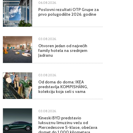
06.08.2026.
Poslovni rezultati OTP Grupe za
prvo polugodište 2026. godine
03.08.2026.
Otvoren jedan od najvećih
family hotela na srednjem
Jadranu
03.08.2026.
Od doma do doma: IKEA
predstavlja KOMPISHÄNG,
kolekciju koja seli s vama
03.08.2026.
Kineski BYD predstavio
luksuznu limuzinu veću od
Mercedesove S-klase, obećava
domet do 1.000 kilometara