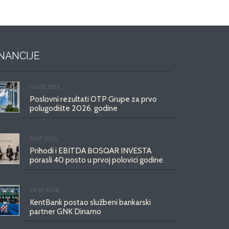
INANCIJE
06.08.2026.
Poslovni rezultati OTP Grupe za prvo
polugodište 2026. godine
31.07.2026.
Prihodi i EBITDA BOSQAR INVESTA
porasli 40 posto u prvoj polovici godine
28.07.2026.
KentBank postao službeni bankarski
partner GNK Dinamo