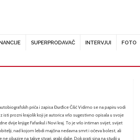
Skoči na glavni sadržaj
INANCIJE
SUPERPRODAVAČ
INTERVJUI
FOTO
autobiografskih priča i zapisa Đurđice Čilić Vidimo se na papiru vodi
z isti prozni krajolik koji je autorica vrlo sugestivno opisala u svoje
ne dvije knjige Fafarikul i Novi kraj. To je vrlo intiman svijet, svijet
bitelji, nad kojom lebdi majčina nedavna smrt i očeva bolest, ali
e ne obazire na takve stvari, grabi dalje. Dok prati sina na studij u